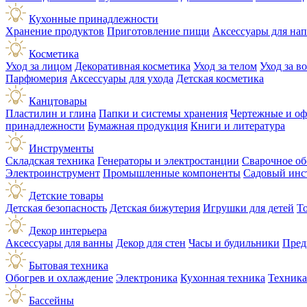
Кухонные принадлежности
Хранение продуктов
Приготовление пищи
Аксессуары для на
Косметика
Уход за лицом
Декоративная косметика
Уход за телом
Уход за в
Парфюмерия
Аксессуары для ухода
Детская косметика
Канцтовары
Пластилин и глина
Папки и системы хранения
Чертежные и о
принадлежности
Бумажная продукция
Книги и литература
Инструменты
Складская техника
Генераторы и электростанции
Сварочное об
Электроинструмент
Промышленные компоненты
Садовый инс
Детские товары
Детская безопасность
Детская бижутерия
Игрушки для детей
Т
Декор интерьера
Аксессуары для ванны
Декор для стен
Часы и будильники
Пред
Бытовая техника
Обогрев и охлаждение
Электроника
Кухонная техника
Техника
Бассейны