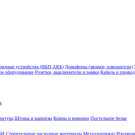
рядные устройства (ИБП,АКБ)
Домофоны (звонки, извещатели)
ое оборудование
Розетки, выключатели и рамки
Кабель и провод
я
нитура
Шторы и карнизы
Ковры и коврики
Постельное белье
БИ
Строительные расходные материалы
Металлопрокат
Изоляцио