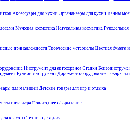
питков
Аксессуары для кухни
Органайзеры для кухни
Ванны мое
олосами
Мужская косметика
Натуральная косметика
Рукодельная
фисные принадлежности
Творческие материалы
Цветная бумага и
орудование
Инструмент для автосервиса
Станки
Бензоинструме
трумент
Ручной инструмент
Дорожное оборудование
Товары для
овары для малышей
Детские товары для игр и отдыха
меты интерьера
Новогоднее оформление
 для красоты
Техника для дома