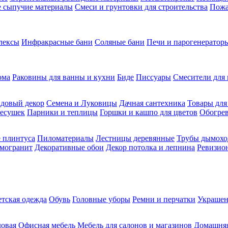
ие сыпучие материалы
Смеси и грунтовки для строительства
Пожа
лексы
Инфракрасные бани
Соляные бани
Печи и парогенераторы
ома
Раковины для ванны и кухни
Биде
Писсуары
Смесители для 
довый декор
Семена и Луковицы
Дачная сантехника
Товары для
несушек
Парники и теплицы
Горшки и кашпо для цветов
Обогрев
 плинтуса
Пиломатериалы
Лестницы деревянные
Трубы дымохо
амогранит
Декоративные обои
Декор потолка и лепнина
Ревизио
етская одежда
Обувь
Головные уборы
Ремни и перчатки
Украшен
довая
Офисная мебель
Мебель для салонов и магазинов
Домашняя