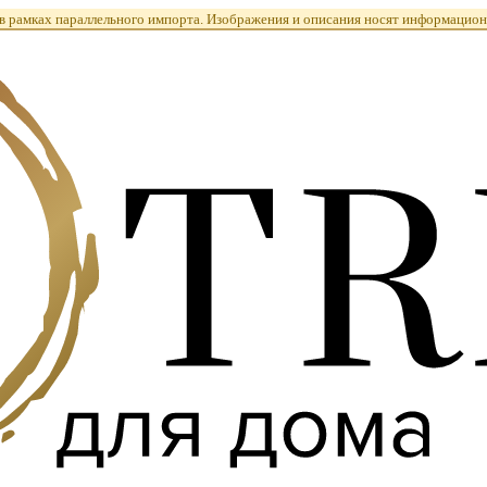
 рамках параллельного импорта. Изображения и описания носят информацион