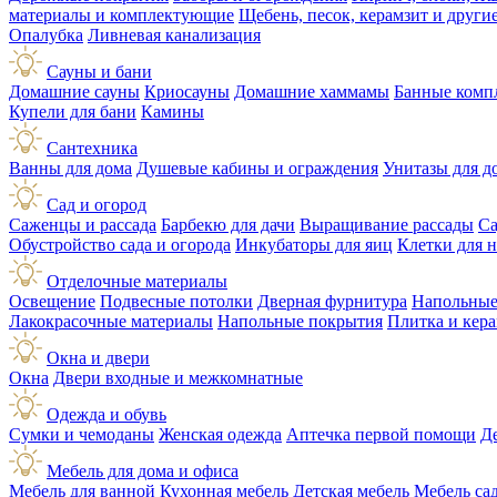
материалы и комплектующие
Щебень, песок, керамзит и друг
Опалубка
Ливневая канализация
Сауны и бани
Домашние сауны
Криосауны
Домашние хаммамы
Банные комп
Купели для бани
Камины
Сантехника
Ванны для дома
Душевые кабины и ограждения
Унитазы для д
Сад и огород
Саженцы и рассада
Барбекю для дачи
Выращивание рассады
Са
Обустройство сада и огорода
Инкубаторы для яиц
Клетки для 
Отделочные материалы
Освещение
Подвесные потолки
Дверная фурнитура
Напольные
Лакокрасочные материалы
Напольные покрытия
Плитка и кер
Окна и двери
Окна
Двери входные и межкомнатные
Одежда и обувь
Сумки и чемоданы
Женская одежда
Аптечка первой помощи
Д
Мебель для дома и офиса
Мебель для ванной
Кухонная мебель
Детская мебель
Мебель са