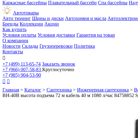
Каркасные бассейны
Плавательный бассейн
Спа бассейны
Над
Автотовары
Авто тюнинг
Шины и диски
Автохимия и масла
Автоэлектрон
Бренды
Коллекции
Акции
Как купить
Условия оплаты
Условия доставки
Гарантия на товар
О компании
Новости
Склады
Грузоперевозки
Политика
Контакты

+7 (499) 113-65-74
Заказать звонок
+7 (966) 007-58-83
Круглосуточно
+7 (985) 904-53-90


Главная
>
Каталог
>
Сантехника
>
Инженерная сантехника
>
В
ВН-40В высота подъема 72 м кабель 40 м 1080 л/час 84758852