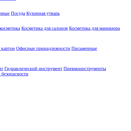
чные
Посуда
Кухонная утварь
 косметика
Косметика для салонов
Косметика для маникюра
 картон
Офисные принадлежности
Письменные
нт
Гидравлический инструмент
Пневмоинструменты
 безопасности