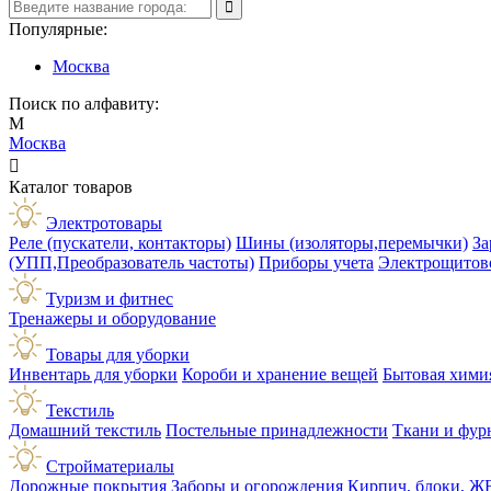
Популярные:
Москва
Поиск по алфавиту:
М
Москва

Каталог товаров
Электротовары
Реле (пускатели, контакторы)
Шины (изоляторы,перемычки)
За
(УПП,Преобразователь частоты)
Приборы учета
Электрощитов
Туризм и фитнес
Тренажеры и оборудование
Товары для уборки
Инвентарь для уборки
Короби и хранение вещей
Бытовая хими
Текстиль
Домашний текстиль
Постельные принадлежности
Ткани и фур
Стройматериалы
Дорожные покрытия
Заборы и огорождения
Кирпич, блоки, Ж