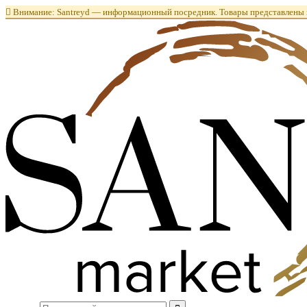

Внимание: Santreyd — информационный посредник. Товары представлены в