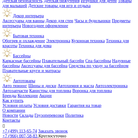
Детская безопасность
Детская бижутерия
Игрушки для детей
Товары
для малышей
Детские товары для игр и отдыха
Декор интерьера
Аксессуары для ванны
Декор для стен
Часы и будильники
Предметы
интерьера
Новогоднее оформление
Бытовая техника
Обогрев и охлаждение
Электроника
Кухонная техника
Техника для
красоты
Техника для дома
Бассейны
Каркасные бассейны
Плавательный бассейн
Спа бассейны
Надувные
бассейны
Аксессуары для бассейна
Средства по уходу за бассейном
Плавательные круги и матрасы
Автотовары
Авто тюнинг
Шины и диски
Автохимия и масла
Автоэлектроника
Автозапчасти
Канистры для топлива
Воронка для топлива
Бренды
Коллекции
Акции
Как купить
Условия оплаты
Условия доставки
Гарантия на товар
О компании
Новости
Склады
Грузоперевозки
Политика
Контакты

+7 (499) 113-65-74
Заказать звонок
+7 (966) 007-58-83
Круглосуточно