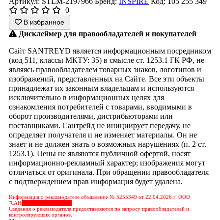
Артикул: STLM-2197966
Бренд:
INSPIRE
Код: 105 255 349
0
В избранное
Дисклеймер для правообладателей и покупателей
Сайт SANTREYD является информационным посредником
(код 511, классы МКТУ: 35) в смысле ст. 1253.1 ГК РФ, не
являясь правообладателем товарных знаков, логотипов и
изображений, представленных на Сайте. Все эти объекты
принадлежат их законным владельцам и используются
исключительно в информационных целях для
ознакомления потребителей с товарами, вводимыми в
оборот производителями, дистрибьюторами или
поставщиками. Сантрейд не инициирует передачу, не
определяет получателя и не изменяет материалы. Он не
знает и не должен знать о возможных нарушениях (п. 2 ст.
1253.1). Цены не являются публичной офертой, носят
информационно-рекламный характер; изображения могут
отличаться от оригинала. При обращении правообладателя
с подтверждением прав информация будет удалена.
Информация о рекламодателе объявление № 5255349 от 22.04.2026 г. ООО
"САН
&nbps;&nbps;&nbps;
Сведения о рекламодателе предоставляются по запросу правообладателей и
контролирующих органов.