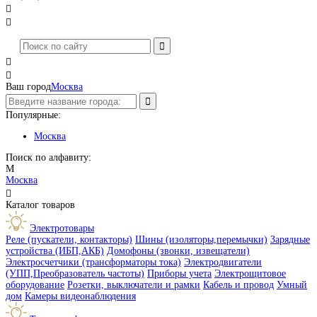




Ваш город
Москва
Популярные:
Москва
Поиск по алфавиту:
М
Москва

Каталог товаров
Электротовары
Реле (пускатели, контакторы)
Шины (изоляторы,перемычки)
Зарядные
устройства (ИБП,АКБ)
Домофоны (звонки, извещатели)
Электросчетчики (трансформаторы тока)
Электродвигатели
(УПП,Преобразователь частоты)
Приборы учета
Электрощитовое
оборудование
Розетки, выключатели и рамки
Кабель и провод
Умный
дом
Камеры видеонаблюдения