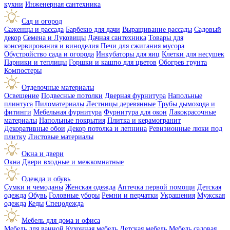
кухни
Инженерная сантехника
Сад и огород
Саженцы и рассада
Барбекю для дачи
Выращивание рассады
Садовый
декор
Семена и Луковицы
Дачная сантехника
Товары для
консервирования и виноделия
Печи для сжигания мусора
Обустройство сада и огорода
Инкубаторы для яиц
Клетки для несушек
Парники и теплицы
Горшки и кашпо для цветов
Обогрев грунта
Компостеры
Отделочные материалы
Освещение
Подвесные потолки
Дверная фурнитура
Напольные
плинтуса
Пиломатериалы
Лестницы деревянные
Трубы дымохода и
фитинги
Мебельная фурнитура
Фурнитура для окон
Лакокрасочные
материалы
Напольные покрытия
Плитка и керамогранит
Декоративные обои
Декор потолка и лепнина
Ревизионные люки под
плитку
Листовые материалы
Окна и двери
Окна
Двери входные и межкомнатные
Одежда и обувь
Сумки и чемоданы
Женская одежда
Аптечка первой помощи
Детская
одежда
Обувь
Головные уборы
Ремни и перчатки
Украшения
Мужская
одежда
Кеды
Спецодежда
Мебель для дома и офиса
Мебель для ванной
Кухонная мебель
Детская мебель
Мебель садовая