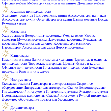
Офисная мебель
Мебель для салонов и магазинов
Домашняя мебель
Кухонные принадлежности
Хранение продуктов
Приготовление пищи
Аксессуары для напитков
Аксессуары для кухни
Органайзеры для кухни
Ванны моечные
Посуда
Кухонная утварь
Косметика
Уход за лицом
Декоративная косметика
Уход за телом
Уход за
волосами
Мужская косметика
Натуральная косметика
Рукодельная
косметика
Косметика для салонов
Косметика для маникюра
Парфюмерия
Аксессуары для ухода
Детская косметика
Канцтовары
Пластилин и глина
Папки и системы хранения
Чертежные и офисные
принадлежности
Творческие материалы
Цветная бумага и картон
Офисные принадлежности
Письменные принадлежности
Бумажная
продукция
Книги и литература
Инструменты
Складская техника
Генераторы и электростанции
Сварочное
оборудование
Инструмент для автосервиса
Станки
Бензоинструмент
Гидравлический инструмент
Пневмоинструменты
Электроинструмент
Промышленные компоненты
Садовый инструмент
Ручной инструмент
Дорожное оборудование
Товары для безопасности
Детские товары