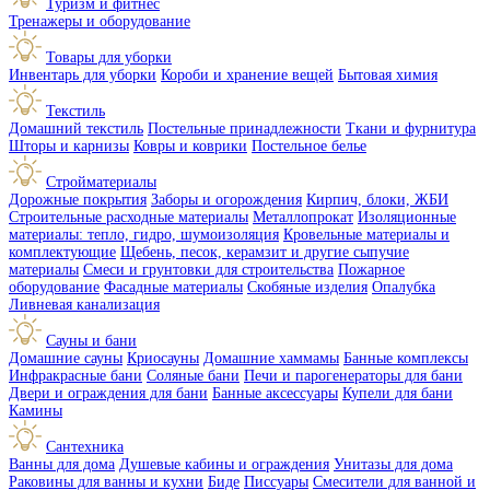
Туризм и фитнес
Тренажеры и оборудование
Товары для уборки
Инвентарь для уборки
Короби и хранение вещей
Бытовая химия
Текстиль
Домашний текстиль
Постельные принадлежности
Ткани и фурнитура
Шторы и карнизы
Ковры и коврики
Постельное белье
Стройматериалы
Дорожные покрытия
Заборы и огорождения
Кирпич, блоки, ЖБИ
Строительные расходные материалы
Металлопрокат
Изоляционные
материалы: тепло, гидро, шумоизоляция
Кровельные материалы и
комплектующие
Щебень, песок, керамзит и другие сыпучие
материалы
Смеси и грунтовки для строительства
Пожарное
оборудование
Фасадные материалы
Скобяные изделия
Опалубка
Ливневая канализация
Сауны и бани
Домашние сауны
Криосауны
Домашние хаммамы
Банные комплексы
Инфракрасные бани
Соляные бани
Печи и парогенераторы для бани
Двери и ограждения для бани
Банные аксессуары
Купели для бани
Камины
Сантехника
Ванны для дома
Душевые кабины и ограждения
Унитазы для дома
Раковины для ванны и кухни
Биде
Писсуары
Смесители для ванной и