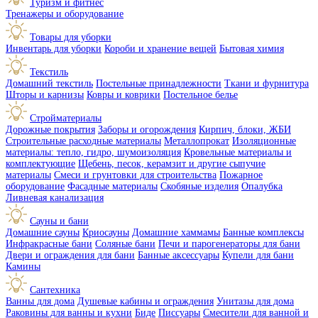
Туризм и фитнес
Тренажеры и оборудование
Товары для уборки
Инвентарь для уборки
Короби и хранение вещей
Бытовая химия
Текстиль
Домашний текстиль
Постельные принадлежности
Ткани и фурнитура
Шторы и карнизы
Ковры и коврики
Постельное белье
Стройматериалы
Дорожные покрытия
Заборы и огорождения
Кирпич, блоки, ЖБИ
Строительные расходные материалы
Металлопрокат
Изоляционные
материалы: тепло, гидро, шумоизоляция
Кровельные материалы и
комплектующие
Щебень, песок, керамзит и другие сыпучие
материалы
Смеси и грунтовки для строительства
Пожарное
оборудование
Фасадные материалы
Скобяные изделия
Опалубка
Ливневая канализация
Сауны и бани
Домашние сауны
Криосауны
Домашние хаммамы
Банные комплексы
Инфракрасные бани
Соляные бани
Печи и парогенераторы для бани
Двери и ограждения для бани
Банные аксессуары
Купели для бани
Камины
Сантехника
Ванны для дома
Душевые кабины и ограждения
Унитазы для дома
Раковины для ванны и кухни
Биде
Писсуары
Смесители для ванной и