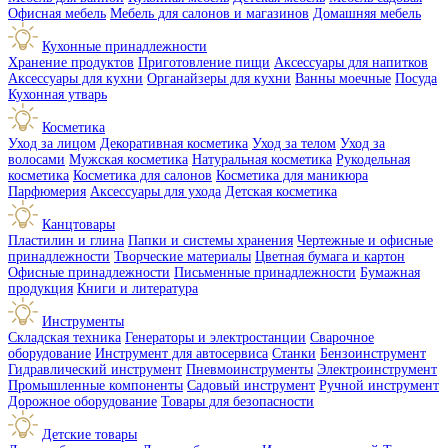
Офисная мебель
Мебель для салонов и магазинов
Домашняя мебель
Кухонные принадлежности
Хранение продуктов
Приготовление пищи
Аксессуары для напитков
Аксессуары для кухни
Органайзеры для кухни
Ванны моечные
Посуда
Кухонная утварь
Косметика
Уход за лицом
Декоративная косметика
Уход за телом
Уход за
волосами
Мужская косметика
Натуральная косметика
Рукодельная
косметика
Косметика для салонов
Косметика для маникюра
Парфюмерия
Аксессуары для ухода
Детская косметика
Канцтовары
Пластилин и глина
Папки и системы хранения
Чертежные и офисные
принадлежности
Творческие материалы
Цветная бумага и картон
Офисные принадлежности
Письменные принадлежности
Бумажная
продукция
Книги и литература
Инструменты
Складская техника
Генераторы и электростанции
Сварочное
оборудование
Инструмент для автосервиса
Станки
Бензоинструмент
Гидравлический инструмент
Пневмоинструменты
Электроинструмент
Промышленные компоненты
Садовый инструмент
Ручной инструмент
Дорожное оборудование
Товары для безопасности
Детские товары