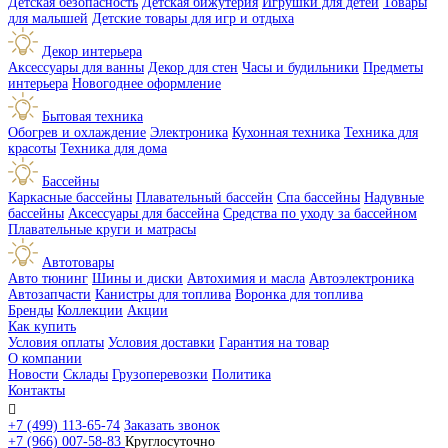
Детская безопасность
Детская бижутерия
Игрушки для детей
Товары
для малышей
Детские товары для игр и отдыха
Декор интерьера
Аксессуары для ванны
Декор для стен
Часы и будильники
Предметы
интерьера
Новогоднее оформление
Бытовая техника
Обогрев и охлаждение
Электроника
Кухонная техника
Техника для
красоты
Техника для дома
Бассейны
Каркасные бассейны
Плавательный бассейн
Спа бассейны
Надувные
бассейны
Аксессуары для бассейна
Средства по уходу за бассейном
Плавательные круги и матрасы
Автотовары
Авто тюнинг
Шины и диски
Автохимия и масла
Автоэлектроника
Автозапчасти
Канистры для топлива
Воронка для топлива
Бренды
Коллекции
Акции
Как купить
Условия оплаты
Условия доставки
Гарантия на товар
О компании
Новости
Склады
Грузоперевозки
Политика
Контакты

+7 (499) 113-65-74
Заказать звонок
+7 (966) 007-58-83
Круглосуточно