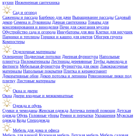
кухни
Инженерная сантехника
Сад и огород
Саженцы и рассада
Барбекю для дачи
Выращивание рассады
Садовый
декор
Семена и Луковицы
Дачная сантехника
Товары для
консервирования и виноделия
Печи для сжигания мусора
Обустройство сада и огорода
Инкубаторы для яиц
Клетки для несушек
Парники и теплицы
Горшки и кашпо для цветов
Обогрев грунта
Компостеры
Отделочные материалы
Освещение
Подвесные потолки
Дверная фурнитура
Напольные
плинтуса
Пиломатериалы
Лестницы деревянные
Трубы дымохода и
фитинги
Мебельная фурнитура
Фурнитура для окон
Лакокрасочные
материалы
Напольные покрытия
Плитка и керамогранит
Декоративные обои
Декор потолка и лепнина
Ревизионные люки под
плитку
Листовые материалы
Окна и двери
Окна
Двери входные и межкомнатные
Одежда и обувь
Сумки и чемоданы
Женская одежда
Аптечка первой помощи
Детская
одежда
Обувь
Головные уборы
Ремни и перчатки
Украшения
Мужская
одежда
Кеды
Спецодежда
Мебель для дома и офиса
Мебель для ванной
Кухонная мебель
Детская мебель
Мебель садовая