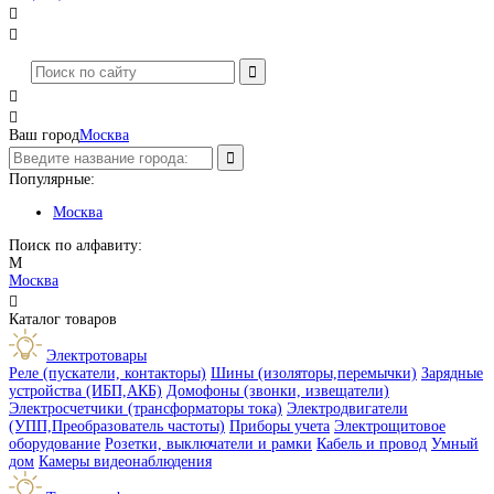




Ваш город
Москва
Популярные:
Москва
Поиск по алфавиту:
М
Москва

Каталог товаров
Электротовары
Реле (пускатели, контакторы)
Шины (изоляторы,перемычки)
Зарядные
устройства (ИБП,АКБ)
Домофоны (звонки, извещатели)
Электросчетчики (трансформаторы тока)
Электродвигатели
(УПП,Преобразователь частоты)
Приборы учета
Электрощитовое
оборудование
Розетки, выключатели и рамки
Кабель и провод
Умный
дом
Камеры видеонаблюдения