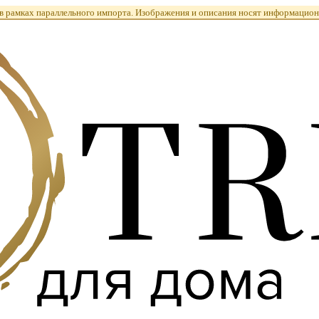
 рамках параллельного импорта. Изображения и описания носят информацион