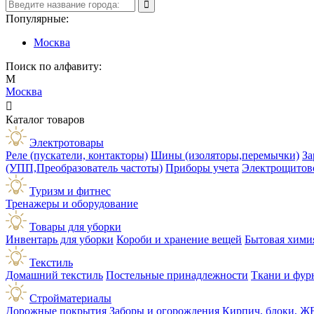
Популярные:
Москва
Поиск по алфавиту:
М
Москва

Каталог товаров
Электротовары
Реле (пускатели, контакторы)
Шины (изоляторы,перемычки)
За
(УПП,Преобразователь частоты)
Приборы учета
Электрощитов
Туризм и фитнес
Тренажеры и оборудование
Товары для уборки
Инвентарь для уборки
Короби и хранение вещей
Бытовая хими
Текстиль
Домашний текстиль
Постельные принадлежности
Ткани и фур
Стройматериалы
Дорожные покрытия
Заборы и огорождения
Кирпич, блоки, Ж