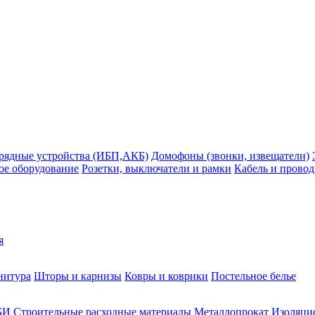
рядные устройства (ИБП,АКБ)
Домофоны (звонки, извещатели)
ое оборудование
Розетки, выключатели и рамки
Кабель и провод
я
нитура
Шторы и карнизы
Ковры и коврики
Постельное белье
БИ
Строительные расходные материалы
Металлопрокат
Изоляцио