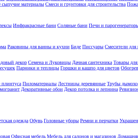
ие сыпучие материалы
Смеси и грунтовки для строительства
Пожа
лексы
Инфракрасные бани
Соляные бани
Печи и парогенераторы
ома
Раковины для ванны и кухни
Биде
Писсуары
Смесители для 
довый декор
Семена и Луковицы
Дачная сантехника
Товары для
несушек
Парники и теплицы
Горшки и кашпо для цветов
Обогрев
 плинтуса
Пиломатериалы
Лестницы деревянные
Трубы дымохо
амогранит
Декоративные обои
Декор потолка и лепнина
Ревизио
етская одежда
Обувь
Головные уборы
Ремни и перчатки
Украшен
довая
Офисная мебель
Мебель для салонов и магазинов
Домашняя