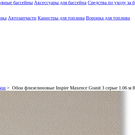
увные бассейны
Аксессуары для бассейна
Средства по уходу за 
ика
Автозапчасти
Канистры для топлива
Воронка для топлива
бои
> Обои флизелиновые Inspire Maxence Granit 3 серые 1.06 м