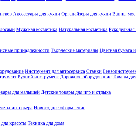
питков
Аксессуары для кухни
Органайзеры для кухни
Ванны мое
олосами
Мужская косметика
Натуральная косметика
Рукодельная
фисные принадлежности
Творческие материалы
Цветная бумага и
орудование
Инструмент для автосервиса
Станки
Бензоинструме
трумент
Ручной инструмент
Дорожное оборудование
Товары для
овары для малышей
Детские товары для игр и отдыха
меты интерьера
Новогоднее оформление
 для красоты
Техника для дома