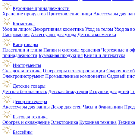
Кухонные принадлежности
Хранение продуктов
Приготовление пищи
Аксессуары для на
Косметика
Уход за лицом
Декоративная косметика
Уход за телом
Уход за в
Парфюмерия
Аксессуары для ухода
Детская косметика
Канцтовары
Пластилин и глина
Папки и системы хранения
Чертежные и о
принадлежности
Бумажная продукция
Книги и литература
Инструменты
Складская техника
Генераторы и электростанции
Сварочное об
Электроинструмент
Промышленные компоненты
Садовый инс
Детские товары
Детская безопасность
Детская бижутерия
Игрушки для детей
Т
Декор интерьера
Аксессуары для ванны
Декор для стен
Часы и будильники
Пред
Бытовая техника
Обогрев и охлаждение
Электроника
Кухонная техника
Техника
Бассейны