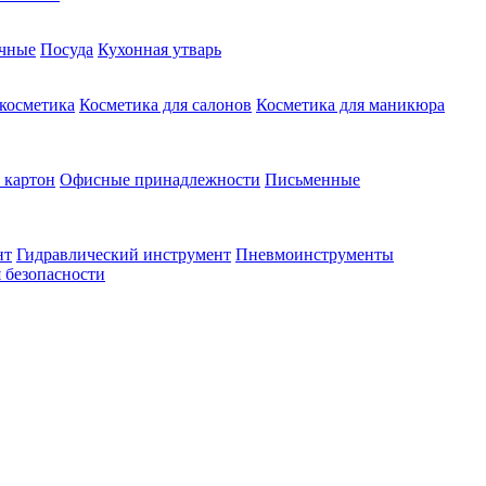
чные
Посуда
Кухонная утварь
 косметика
Косметика для салонов
Косметика для маникюра
 картон
Офисные принадлежности
Письменные
нт
Гидравлический инструмент
Пневмоинструменты
 безопасности