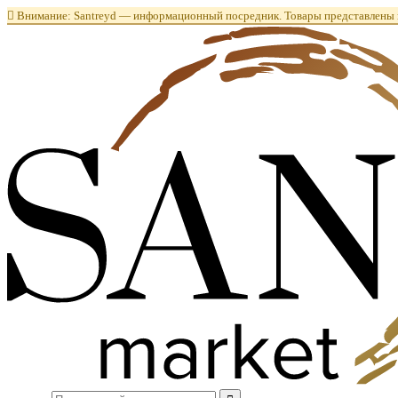

Внимание: Santreyd — информационный посредник. Товары представлены в