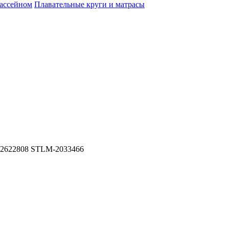
бассейном
Плавательные круги и матрасы
 82622808 STLM-2033466