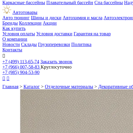
Каркасные бассейны
Плавательный бассейн
Спа бассейны
Над
Автотовары
Авто тюнинг
Шины и диски
Автохимия и масла
Автоэлектрон
Бренды
Коллекции
Акции
Как купить
Условия оплаты
Условия доставки
Гарантия на товар
О компании
Новости
Склады
Грузоперевозки
Политика
Контакты

+7 (499) 113-65-74
Заказать звонок
+7 (966) 007-58-83
Круглосуточно
+7 (985) 904-53-90


Главная
>
Каталог
>
Отделочные материалы
>
Декоративные о