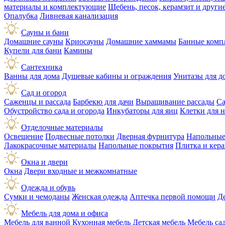
материалы и комплектующие
Щебень, песок, керамзит и друг
Опалубка
Ливневая канализация
Сауны и бани
Домашние сауны
Криосауны
Домашние хаммамы
Банные комп
Купели для бани
Камины
Сантехника
Ванны для дома
Душевые кабины и ограждения
Унитазы для д
Сад и огород
Саженцы и рассада
Барбекю для дачи
Выращивание рассады
Са
Обустройство сада и огорода
Инкубаторы для яиц
Клетки для 
Отделочные материалы
Освещение
Подвесные потолки
Дверная фурнитура
Напольные
Лакокрасочные материалы
Напольные покрытия
Плитка и кер
Окна и двери
Окна
Двери входные и межкомнатные
Одежда и обувь
Сумки и чемоданы
Женская одежда
Аптечка первой помощи
Д
Мебель для дома и офиса
Мебель для ванной
Кухонная мебель
Детская мебель
Мебель са