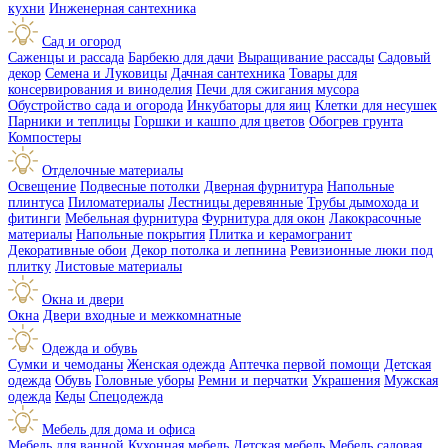
кухни
Инженерная сантехника
Сад и огород
Саженцы и рассада
Барбекю для дачи
Выращивание рассады
Садовый
декор
Семена и Луковицы
Дачная сантехника
Товары для
консервирования и виноделия
Печи для сжигания мусора
Обустройство сада и огорода
Инкубаторы для яиц
Клетки для несушек
Парники и теплицы
Горшки и кашпо для цветов
Обогрев грунта
Компостеры
Отделочные материалы
Освещение
Подвесные потолки
Дверная фурнитура
Напольные
плинтуса
Пиломатериалы
Лестницы деревянные
Трубы дымохода и
фитинги
Мебельная фурнитура
Фурнитура для окон
Лакокрасочные
материалы
Напольные покрытия
Плитка и керамогранит
Декоративные обои
Декор потолка и лепнина
Ревизионные люки под
плитку
Листовые материалы
Окна и двери
Окна
Двери входные и межкомнатные
Одежда и обувь
Сумки и чемоданы
Женская одежда
Аптечка первой помощи
Детская
одежда
Обувь
Головные уборы
Ремни и перчатки
Украшения
Мужская
одежда
Кеды
Спецодежда
Мебель для дома и офиса
Мебель для ванной
Кухонная мебель
Детская мебель
Мебель садовая