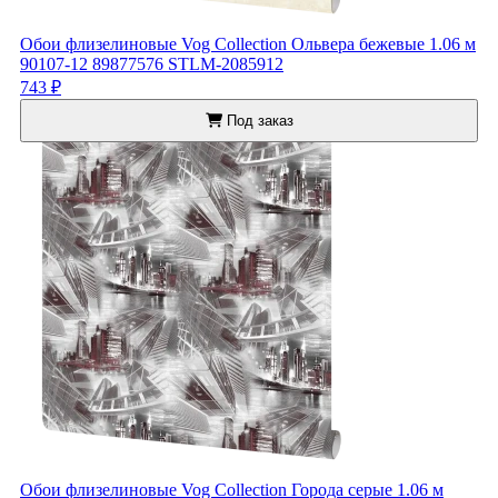
Обои флизелиновые Vog Collection Ольвера бежевые 1.06 м
90107-12 89877576 STLM-2085912
743 ₽
Под заказ
Обои флизелиновые Vog Collection Города серые 1.06 м