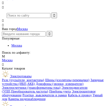




Ваш город
Москва
Популярные:
Москва
Поиск по алфавиту:
М
Москва

Каталог товаров
Электротовары
Реле (пускатели, контакторы)
Шины (изоляторы,перемычки)
Зарядные
устройства (ИБП,АКБ)
Домофоны (звонки, извещатели)
Электросчетчики (трансформаторы тока)
Электродвигатели
(УПП,Преобразователь частоты)
Приборы учета
Электрощитовое
оборудование
Розетки, выключатели и рамки
Кабель и провод
Умный
дом
Камеры видеонаблюдения