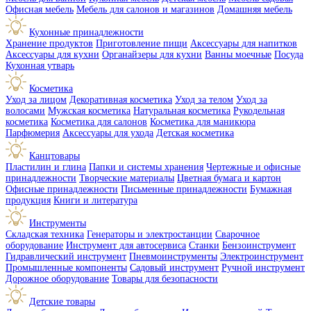
Офисная мебель
Мебель для салонов и магазинов
Домашняя мебель
Кухонные принадлежности
Хранение продуктов
Приготовление пищи
Аксессуары для напитков
Аксессуары для кухни
Органайзеры для кухни
Ванны моечные
Посуда
Кухонная утварь
Косметика
Уход за лицом
Декоративная косметика
Уход за телом
Уход за
волосами
Мужская косметика
Натуральная косметика
Рукодельная
косметика
Косметика для салонов
Косметика для маникюра
Парфюмерия
Аксессуары для ухода
Детская косметика
Канцтовары
Пластилин и глина
Папки и системы хранения
Чертежные и офисные
принадлежности
Творческие материалы
Цветная бумага и картон
Офисные принадлежности
Письменные принадлежности
Бумажная
продукция
Книги и литература
Инструменты
Складская техника
Генераторы и электростанции
Сварочное
оборудование
Инструмент для автосервиса
Станки
Бензоинструмент
Гидравлический инструмент
Пневмоинструменты
Электроинструмент
Промышленные компоненты
Садовый инструмент
Ручной инструмент
Дорожное оборудование
Товары для безопасности
Детские товары