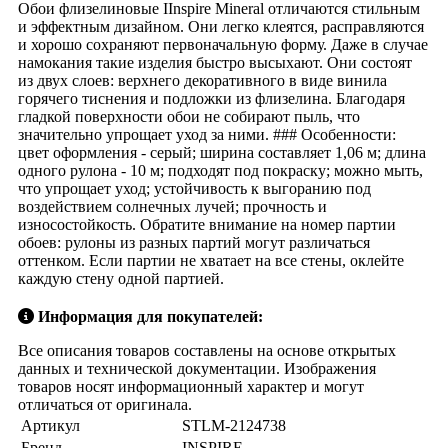
Обои флизелиновые IInspire Mineral отличаются стильным
и эффектным дизайном. Они легко клеятся, расправляются
и хорошо сохраняют первоначальную форму. Даже в случае
намокания такие изделия быстро высыхают. Они состоят
из двух слоев: верхнего декоративного в виде винила
горячего тиснения и подложки из флизелина. Благодаря
гладкой поверхности обои не собирают пыль, что
значительно упрощает уход за ними. ### Особенности:
цвет оформления - серый; ширина составляет 1,06 м; длина
одного рулона - 10 м; подходят под покраску; можно мыть,
что упрощает уход; устойчивость к выгоранию под
воздействием солнечных лучей; прочность и
износостойкость. Обратите внимание на номер партии
обоев: рулоны из разных партий могут различаться
оттенком. Если партии не хватает на все стены, оклейте
каждую стену одной партией.
Информация для покупателей:
Все описания товаров составлены на основе открытых
данных и технической документации. Изображения
товаров носят информационный характер и могут
отличаться от оригинала.
Артикул
STLM-2124738
Бренд
INSPIRE