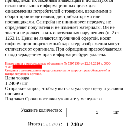
принадлежат их законным владельцам и используются
исключительно в информационных целях для
ознакомления потребителей с товарами, вводимыми в
оборот производителями, дистрибьюторами или
поставщиками. Сантрейд не инициирует передачу, не
определяет получателя и не изменяет материалы. Он не
знает и не должен знать о возможных нарушениях (п. 2 ст.
1253.1). Цены не являются публичной офертой, носят
информационно-рекламный характер; изображения могут
отличаться от оригинала. При обращении правообладателя
с подтверждением прав информация будет удалена.
Информация о рекламодателе объявление № 5397150 от 22.04.2026 г. ООО
"САН
&nbps;&nbps;&nbps;
Сведения о рекламодателе предоставляются по запросу правообладателей и
контролирующих органов.
Цена товара
1 240
/ шт
₽
Отправьте запрос, чтобы узнать актуальную цену и условия
поставки
Под заказ
Сроки поставки уточните у менеджера
Укажите количество:
шт
Итого
:
1 240
( 1 x 1 240 )
₽