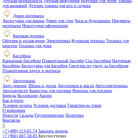
Детская безопасность
Детская бижутерия
Игрушки для детей
Товары
для малышей
Детские товары для игр и отдыха
Декор интерьера
Аксессуары для ванны
Декор для стен
Часы и будильники
Предметы
интерьера
Новогоднее оформление
Бытовая техника
Обогрев и охлаждение
Электроника
Кухонная техника
Техника для
красоты
Техника для дома
Бассейны
Каркасные бассейны
Плавательный бассейн
Спа бассейны
Надувные
бассейны
Аксессуары для бассейна
Средства по уходу за бассейном
Плавательные круги и матрасы
Автотовары
Авто тюнинг
Шины и диски
Автохимия и масла
Автоэлектроника
Автозапчасти
Канистры для топлива
Воронка для топлива
Бренды
Коллекции
Акции
Как купить
Условия оплаты
Условия доставки
Гарантия на товар
О компании
Новости
Склады
Грузоперевозки
Политика
Контакты

+7 (499) 113-65-74
Заказать звонок
+7 (966) 007-58-83
Круглосуточно