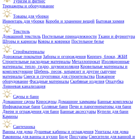
Туризм и фитнес
Тренажеры и оборудование
Товары для уборки
Инвентарь для уборки
Короби и хранение вещей
Бытовая химия
Текстиль
Домашний текстиль
Постельные принадлежности
Ткани и фурнитура
Шторы и карнизы
Ковры и коврики
Постельное белье
Стройматериалы
Дорожные покрытия
Заборы и огорождения
Кирпич, блоки, ЖБИ
Строительные расходные материалы
Металлопрокат
Изоляционные
материалы: тепло, гидро, шумоизоляция
Кровельные материалы и
комплектующие
Щебень, песок, керамзит и другие сыпучие
материалы
Смеси и грунтовки для строительства
Пожарное
оборудование
Фасадные материалы
Скобяные изделия
Опалубка
Ливневая канализация
Сауны и бани
Домашние сауны
Криосауны
Домашние хаммамы
Банные комплексы
Инфракрасные бани
Соляные бани
Печи и парогенераторы для бани
Двери и ограждения для бани
Банные аксессуары
Купели для бани
Камины
Сантехника
Ванны для дома
Душевые кабины и ограждения
Унитазы для дома
Раковины для ванны и кухни
Биде
Писсуары
Смесители для ванной и