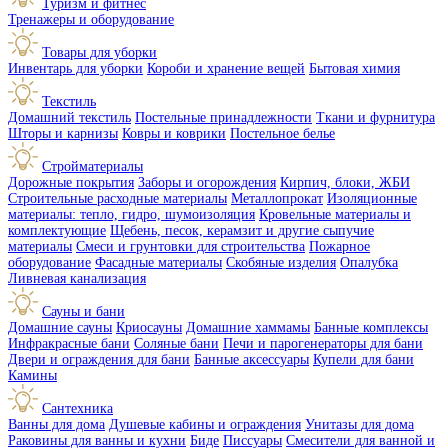
Туризм и фитнес
Тренажеры и оборудование
Товары для уборки
Инвентарь для уборки
Короби и хранение вещей
Бытовая химия
Текстиль
Домашний текстиль
Постельные принадлежности
Ткани и фурнитура
Шторы и карнизы
Ковры и коврики
Постельное белье
Стройматериалы
Дорожные покрытия
Заборы и огорождения
Кирпич, блоки, ЖБИ
Строительные расходные материалы
Металлопрокат
Изоляционные
материалы: тепло, гидро, шумоизоляция
Кровельные материалы и
комплектующие
Щебень, песок, керамзит и другие сыпучие
материалы
Смеси и грунтовки для строительства
Пожарное
оборудование
Фасадные материалы
Скобяные изделия
Опалубка
Ливневая канализация
Сауны и бани
Домашние сауны
Криосауны
Домашние хаммамы
Банные комплексы
Инфракрасные бани
Соляные бани
Печи и парогенераторы для бани
Двери и ограждения для бани
Банные аксессуары
Купели для бани
Камины
Сантехника
Ванны для дома
Душевые кабины и ограждения
Унитазы для дома
Раковины для ванны и кухни
Биде
Писсуары
Смесители для ванной и