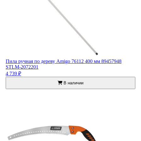
Пила ручная по дереву Amigo 76112 400 мм 89457948
STLM-2072201
4 739 ₽
В наличии