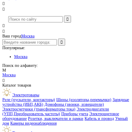




Ваш город
Москва
Популярные:
Москва
Поиск по алфавиту:
М
Москва

Каталог товаров
Электротовары
Реле (пускатели, контакторы)
Шины (изоляторы,перемычки)
Зарядные
устройства (ИБП,АКБ)
Домофоны (звонки, извещатели)
Электросчетчики (трансформаторы тока)
Электродвигатели
(УПП,Преобразователь частоты)
Приборы учета
Электрощитовое
оборудование
Розетки, выключатели и рамки
Кабель и провод
Умный
дом
Камеры видеонаблюдения