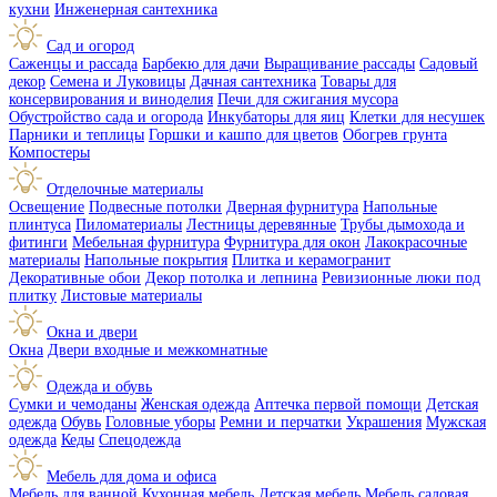
кухни
Инженерная сантехника
Сад и огород
Саженцы и рассада
Барбекю для дачи
Выращивание рассады
Садовый
декор
Семена и Луковицы
Дачная сантехника
Товары для
консервирования и виноделия
Печи для сжигания мусора
Обустройство сада и огорода
Инкубаторы для яиц
Клетки для несушек
Парники и теплицы
Горшки и кашпо для цветов
Обогрев грунта
Компостеры
Отделочные материалы
Освещение
Подвесные потолки
Дверная фурнитура
Напольные
плинтуса
Пиломатериалы
Лестницы деревянные
Трубы дымохода и
фитинги
Мебельная фурнитура
Фурнитура для окон
Лакокрасочные
материалы
Напольные покрытия
Плитка и керамогранит
Декоративные обои
Декор потолка и лепнина
Ревизионные люки под
плитку
Листовые материалы
Окна и двери
Окна
Двери входные и межкомнатные
Одежда и обувь
Сумки и чемоданы
Женская одежда
Аптечка первой помощи
Детская
одежда
Обувь
Головные уборы
Ремни и перчатки
Украшения
Мужская
одежда
Кеды
Спецодежда
Мебель для дома и офиса
Мебель для ванной
Кухонная мебель
Детская мебель
Мебель садовая