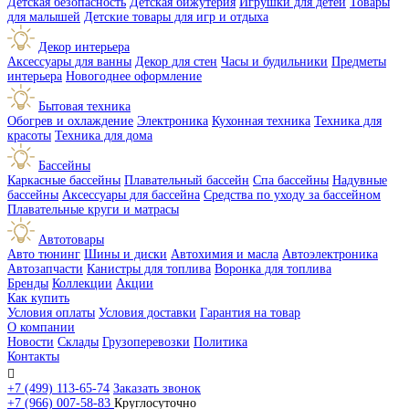
Детская безопасность
Детская бижутерия
Игрушки для детей
Товары
для малышей
Детские товары для игр и отдыха
Декор интерьера
Аксессуары для ванны
Декор для стен
Часы и будильники
Предметы
интерьера
Новогоднее оформление
Бытовая техника
Обогрев и охлаждение
Электроника
Кухонная техника
Техника для
красоты
Техника для дома
Бассейны
Каркасные бассейны
Плавательный бассейн
Спа бассейны
Надувные
бассейны
Аксессуары для бассейна
Средства по уходу за бассейном
Плавательные круги и матрасы
Автотовары
Авто тюнинг
Шины и диски
Автохимия и масла
Автоэлектроника
Автозапчасти
Канистры для топлива
Воронка для топлива
Бренды
Коллекции
Акции
Как купить
Условия оплаты
Условия доставки
Гарантия на товар
О компании
Новости
Склады
Грузоперевозки
Политика
Контакты

+7 (499) 113-65-74
Заказать звонок
+7 (966) 007-58-83
Круглосуточно