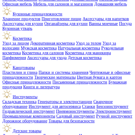
Офисная мебель
Мебель для салонов и магазинов
Домашняя мебель
Кухонные принадлежности
Хранение продуктов
Приготовление пищи
Аксессуары для напитков
Аксессуары для кухни
Органайзеры для кухни
Ванны моечные
Посуда
Кухонная утварь
Косметика
Уход за лицом
Декоративная косметика
Уход за телом
Уход за
волосами
Мужская косметика
Натуральная косметика
Рукодельная
косметика
Косметика для салонов
Косметика для маникюра
Парфюмерия
Аксессуары для ухода
Детская косметика
Канцтовары
Пластилин и глина
Папки и системы хранения
Чертежные и офисные
принадлежности
Творческие материалы
Цветная бумага и картон
Офисные принадлежности
Письменные принадлежности
Бумажная
продукция
Книги и литература
Инструменты
Складская техника
Генераторы и электростанции
Сварочное
оборудование
Инструмент для автосервиса
Станки
Бензоинструмент
Гидравлический инструмент
Пневмоинструменты
Электроинструмент
Промышленные компоненты
Садовый инструмент
Ручной инструмент
Дорожное оборудование
Товары для безопасности
Детские товары