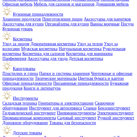
Офисная мебель
Мебель для салонов и магазинов
Домашняя мебель
Кухонные принадлежности
Хранение продуктов
Приготовление пищи
Аксессуары для напитков
Аксессуары для кухни
Органайзеры для кухни
Ванны моечные
Посуда
Кухонная утварь
Косметика
Уход за лицом
Декоративная косметика
Уход за телом
Уход за
волосами
Мужская косметика
Натуральная косметика
Рукодельная
косметика
Косметика для салонов
Косметика для маникюра
Парфюмерия
Аксессуары для ухода
Детская косметика
Канцтовары
Пластилин и глина
Папки и системы хранения
Чертежные и офисные
принадлежности
Творческие материалы
Цветная бумага и картон
Офисные принадлежности
Письменные принадлежности
Бумажная
продукция
Книги и литература
Инструменты
Складская техника
Генераторы и электростанции
Сварочное
оборудование
Инструмент для автосервиса
Станки
Бензоинструмент
Гидравлический инструмент
Пневмоинструменты
Электроинструмент
Промышленные компоненты
Садовый инструмент
Ручной инструмент
Дорожное оборудование
Товары для безопасности
Детские товары