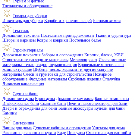
Туризм и фитнес
Тренажеры и оборудование
Товары для уборки
Инвентарь для уборки
Короби и хранение вещей
Бытовая химия
Текстиль
Домашний текстиль
Постельные принадлежности
Ткани и фурнитура
Шторы и карнизы
Ковры и коврики
Постельное белье
Стройматериалы
Дорожные покрытия
Заборы и огорождения
Кирпич, блоки, ЖБИ
Строительные расходные материалы
Металлопрокат
Изоляционные
материалы: тепло, гидро, шумоизоляция
Кровельные материалы и
комплектующие
Щебень, песок, керамзит и другие сыпучие
материалы
Смеси и грунтовки для строительства
Пожарное
оборудование
Фасадные материалы
Скобяные изделия
Опалубка
Ливневая канализация
Сауны и бани
Домашние сауны
Криосауны
Домашние хаммамы
Банные комплексы
Инфракрасные бани
Соляные бани
Печи и парогенераторы для бани
Двери и ограждения для бани
Банные аксессуары
Купели для бани
Камины
Сантехника
Ванны для дома
Душевые кабины и ограждения
Унитазы для дома
Раковины для ванны и кухни
Биде
Писсуары
Смесители для ванной и