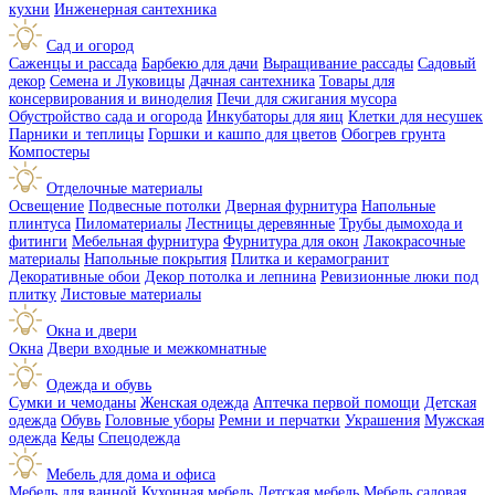
кухни
Инженерная сантехника
Сад и огород
Саженцы и рассада
Барбекю для дачи
Выращивание рассады
Садовый
декор
Семена и Луковицы
Дачная сантехника
Товары для
консервирования и виноделия
Печи для сжигания мусора
Обустройство сада и огорода
Инкубаторы для яиц
Клетки для несушек
Парники и теплицы
Горшки и кашпо для цветов
Обогрев грунта
Компостеры
Отделочные материалы
Освещение
Подвесные потолки
Дверная фурнитура
Напольные
плинтуса
Пиломатериалы
Лестницы деревянные
Трубы дымохода и
фитинги
Мебельная фурнитура
Фурнитура для окон
Лакокрасочные
материалы
Напольные покрытия
Плитка и керамогранит
Декоративные обои
Декор потолка и лепнина
Ревизионные люки под
плитку
Листовые материалы
Окна и двери
Окна
Двери входные и межкомнатные
Одежда и обувь
Сумки и чемоданы
Женская одежда
Аптечка первой помощи
Детская
одежда
Обувь
Головные уборы
Ремни и перчатки
Украшения
Мужская
одежда
Кеды
Спецодежда
Мебель для дома и офиса
Мебель для ванной
Кухонная мебель
Детская мебель
Мебель садовая