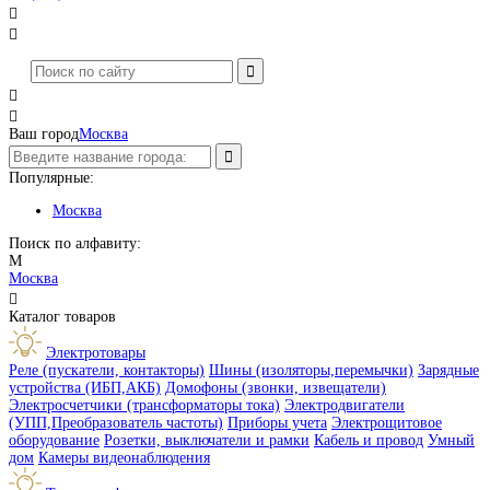




Ваш город
Москва
Популярные:
Москва
Поиск по алфавиту:
М
Москва

Каталог товаров
Электротовары
Реле (пускатели, контакторы)
Шины (изоляторы,перемычки)
Зарядные
устройства (ИБП,АКБ)
Домофоны (звонки, извещатели)
Электросчетчики (трансформаторы тока)
Электродвигатели
(УПП,Преобразователь частоты)
Приборы учета
Электрощитовое
оборудование
Розетки, выключатели и рамки
Кабель и провод
Умный
дом
Камеры видеонаблюдения