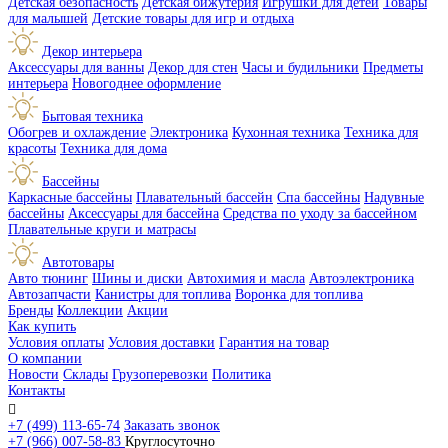
Детская безопасность
Детская бижутерия
Игрушки для детей
Товары
для малышей
Детские товары для игр и отдыха
Декор интерьера
Аксессуары для ванны
Декор для стен
Часы и будильники
Предметы
интерьера
Новогоднее оформление
Бытовая техника
Обогрев и охлаждение
Электроника
Кухонная техника
Техника для
красоты
Техника для дома
Бассейны
Каркасные бассейны
Плавательный бассейн
Спа бассейны
Надувные
бассейны
Аксессуары для бассейна
Средства по уходу за бассейном
Плавательные круги и матрасы
Автотовары
Авто тюнинг
Шины и диски
Автохимия и масла
Автоэлектроника
Автозапчасти
Канистры для топлива
Воронка для топлива
Бренды
Коллекции
Акции
Как купить
Условия оплаты
Условия доставки
Гарантия на товар
О компании
Новости
Склады
Грузоперевозки
Политика
Контакты

+7 (499) 113-65-74
Заказать звонок
+7 (966) 007-58-83
Круглосуточно