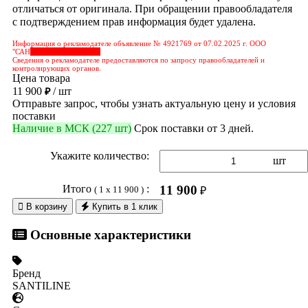
отличаться от оригинала. При обращении правообладателя
с подтверждением прав информация будет удалена.
Информация о рекламодателе объявление № 4921769 от 07.02.2025 г. ООО
"САН
&nbps;&nbps;&nbps;
Сведения о рекламодателе предоставляются по запросу правообладателей и
контролирующих органов.
Цена товара
11 900
/ шт
₽
Отправьте запрос, чтобы узнать актуальную цену и условия
поставки
Наличие в МСК (227 шт)
Срок поставки от 3 дней.
Укажите количество:
шт
Итого
:
11 900
( 1 x 11 900 )
₽

В корзину
Купить в 1 клик
Основные характеристики
Бренд
SANTILINE