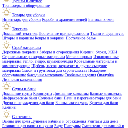
Туризм и фитнес
Тренажеры и оборудование
Товары для уборки
Инвентарь для уборки
Короби и хранение вещей
Бытовая химия
Текстиль
Домашний текстиль
Постельные принадлежности
Ткани и фурнитура
Шторы и карнизы
Ковры и коврики
Постельное белье
Стройматериалы
Дорожные покрытия
Заборы и огорождения
Кирпич, блоки, ЖБИ
Строительные расходные материалы
Металлопрокат
Изоляционные
материалы: тепло, гидро, шумоизоляция
Кровельные материалы и
комплектующие
Щебень, песок, керамзит и другие сыпучие
материалы
Смеси и грунтовки для строительства
Пожарное
оборудование
Фасадные материалы
Скобяные изделия
Опалубка
Ливневая канализация
Сауны и бани
Домашние сауны
Криосауны
Домашние хаммамы
Банные комплексы
Инфракрасные бани
Соляные бани
Печи и парогенераторы для бани
Двери и ограждения для бани
Банные аксессуары
Купели для бани
Камины
Сантехника
Ванны для дома
Душевые кабины и ограждения
Унитазы для дома
Раковины для ванны и кухни
Биде
Писсуары
Смесители для ванной и