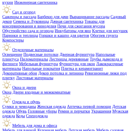
кухни
Инженерная сантехника
Сад и огород
Саженцы и рассада
Барбекю для дачи
Выращивание рассады
Садовый
декор
Семена и Луковицы
Дачная сантехника
Товары для
консервирования и виноделия
Печи для сжигания мусора
Обустройство сада и огорода
Инкубаторы для яиц
Клетки для несушек
Парники и теплицы
Горшки и кашпо для цветов
Обогрев грунта
Компостеры
Отделочные материалы
Освещение
Подвесные потолки
Дверная фурнитура
Напольные
плинтуса
Пиломатериалы
Лестницы деревянные
Трубы дымохода и
фитинги
Мебельная фурнитура
Фурнитура для окон
Лакокрасочные
материалы
Напольные покрытия
Плитка и керамогранит
Декоративные обои
Декор потолка и лепнина
Ревизионные люки под
плитку
Листовые материалы
Окна и двери
Окна
Двери входные и межкомнатные
Одежда и обувь
Сумки и чемоданы
Женская одежда
Аптечка первой помощи
Детская
одежда
Обувь
Головные уборы
Ремни и перчатки
Украшения
Мужская
одежда
Кеды
Спецодежда
Мебель для дома и офиса
Мебель для ванной
Кухонная мебель
Детская мебель
Мебель садовая