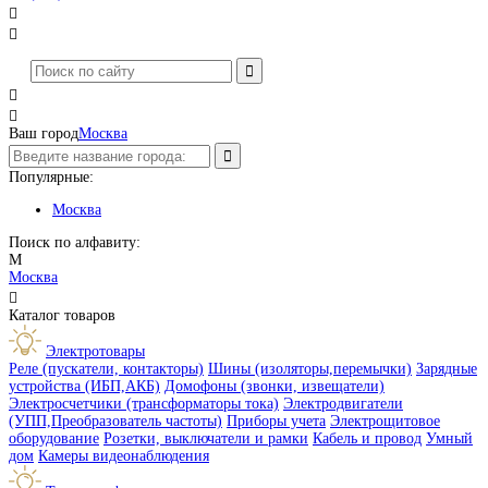




Ваш город
Москва
Популярные:
Москва
Поиск по алфавиту:
М
Москва

Каталог товаров
Электротовары
Реле (пускатели, контакторы)
Шины (изоляторы,перемычки)
Зарядные
устройства (ИБП,АКБ)
Домофоны (звонки, извещатели)
Электросчетчики (трансформаторы тока)
Электродвигатели
(УПП,Преобразователь частоты)
Приборы учета
Электрощитовое
оборудование
Розетки, выключатели и рамки
Кабель и провод
Умный
дом
Камеры видеонаблюдения