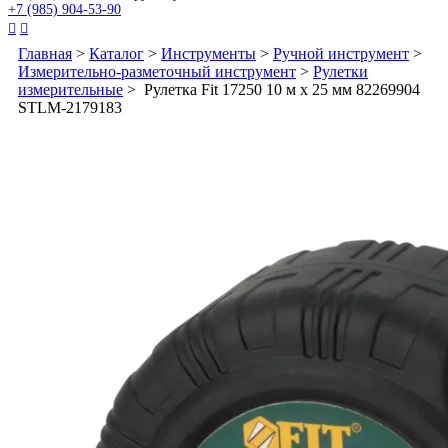
+7 (985) 904-53-90


Главная
>
Каталог
>
Инструменты
>
Ручной инструмент
>
Измерительно-разметочный инструмент
>
Рулетки
измерительные
> Рулетка Fit 17250 10 м x 25 мм 82269904
STLM-2179183