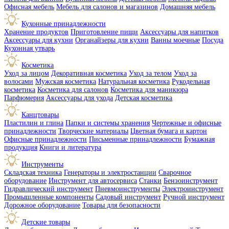
Офисная мебель
Мебель для салонов и магазинов
Домашняя мебель
Кухонные принадлежности
Хранение продуктов
Приготовление пищи
Аксессуары для напитков
Аксессуары для кухни
Органайзеры для кухни
Ванны моечные
Посуда
Кухонная утварь
Косметика
Уход за лицом
Декоративная косметика
Уход за телом
Уход за
волосами
Мужская косметика
Натуральная косметика
Рукодельная
косметика
Косметика для салонов
Косметика для маникюра
Парфюмерия
Аксессуары для ухода
Детская косметика
Канцтовары
Пластилин и глина
Папки и системы хранения
Чертежные и офисные
принадлежности
Творческие материалы
Цветная бумага и картон
Офисные принадлежности
Письменные принадлежности
Бумажная
продукция
Книги и литература
Инструменты
Складская техника
Генераторы и электростанции
Сварочное
оборудование
Инструмент для автосервиса
Станки
Бензоинструмент
Гидравлический инструмент
Пневмоинструменты
Электроинструмент
Промышленные компоненты
Садовый инструмент
Ручной инструмент
Дорожное оборудование
Товары для безопасности
Детские товары