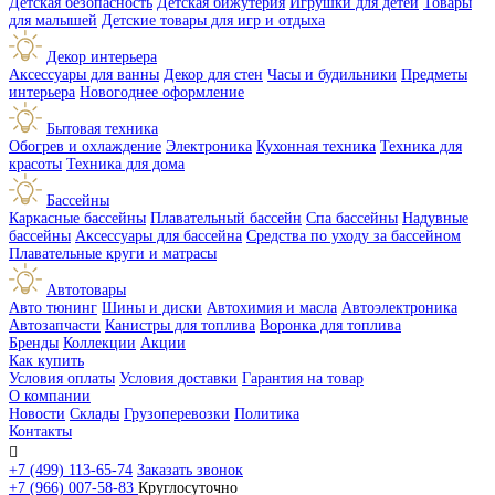
Детская безопасность
Детская бижутерия
Игрушки для детей
Товары
для малышей
Детские товары для игр и отдыха
Декор интерьера
Аксессуары для ванны
Декор для стен
Часы и будильники
Предметы
интерьера
Новогоднее оформление
Бытовая техника
Обогрев и охлаждение
Электроника
Кухонная техника
Техника для
красоты
Техника для дома
Бассейны
Каркасные бассейны
Плавательный бассейн
Спа бассейны
Надувные
бассейны
Аксессуары для бассейна
Средства по уходу за бассейном
Плавательные круги и матрасы
Автотовары
Авто тюнинг
Шины и диски
Автохимия и масла
Автоэлектроника
Автозапчасти
Канистры для топлива
Воронка для топлива
Бренды
Коллекции
Акции
Как купить
Условия оплаты
Условия доставки
Гарантия на товар
О компании
Новости
Склады
Грузоперевозки
Политика
Контакты

+7 (499) 113-65-74
Заказать звонок
+7 (966) 007-58-83
Круглосуточно