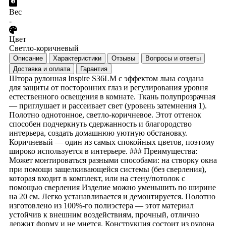
Вес
-
Цвет
Светло-коричневый
Описание
Характеристики
Отзывы
Вопросы и ответы
Доставка и оплата
Гарантия
Штора рулонная Inspire S36LM с эффектом льна создана
для защиты от посторонних глаз и регулирования уровня
естественного освещения в комнате. Ткань полупрозрачная
— приглушает и рассеивает свет (уровень затемнения 1).
Полотно однотонное, светло-коричневое. Этот оттенок
способен подчеркнуть сдержанность и благородство
интерьера, создать домашнюю уютную обстановку.
Коричневый — один из самых спокойных цветов, поэтому
широко используется в интерьере. ### Преимущества:
Может монтироваться разными способами: на створку окна
при помощи защелкивающейся системы (без сверления),
которая входит в комплект, или на стену/потолок с
помощью сверления Изделие можно уменьшить по ширине
на 20 см. Легко устанавливается и демонтируется. Полотно
изготовлено из 100%-го полиэстера — этот материал
устойчив к внешним воздействиям, прочный, отлично
держит форму и не мнется. Конструкция состоит из рулона