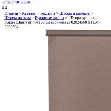
+7 (985) 904-53-90


Главная
>
Каталог
>
Текстиль
>
Шторы и карнизы
>
Шторы на окна
>
Рулонные шторы
> Штора рулонная
Inspire Шантунг 40x160 см коричневая 82024568 STLM-
2202504