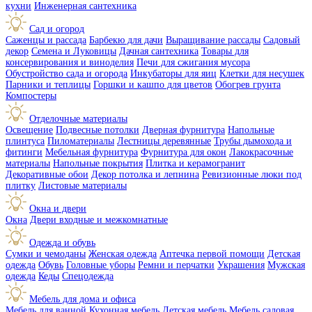
кухни
Инженерная сантехника
Сад и огород
Саженцы и рассада
Барбекю для дачи
Выращивание рассады
Садовый
декор
Семена и Луковицы
Дачная сантехника
Товары для
консервирования и виноделия
Печи для сжигания мусора
Обустройство сада и огорода
Инкубаторы для яиц
Клетки для несушек
Парники и теплицы
Горшки и кашпо для цветов
Обогрев грунта
Компостеры
Отделочные материалы
Освещение
Подвесные потолки
Дверная фурнитура
Напольные
плинтуса
Пиломатериалы
Лестницы деревянные
Трубы дымохода и
фитинги
Мебельная фурнитура
Фурнитура для окон
Лакокрасочные
материалы
Напольные покрытия
Плитка и керамогранит
Декоративные обои
Декор потолка и лепнина
Ревизионные люки под
плитку
Листовые материалы
Окна и двери
Окна
Двери входные и межкомнатные
Одежда и обувь
Сумки и чемоданы
Женская одежда
Аптечка первой помощи
Детская
одежда
Обувь
Головные уборы
Ремни и перчатки
Украшения
Мужская
одежда
Кеды
Спецодежда
Мебель для дома и офиса
Мебель для ванной
Кухонная мебель
Детская мебель
Мебель садовая