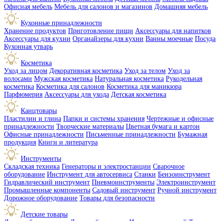
Офисная мебель
Мебель для салонов и магазинов
Домашняя мебель
Кухонные принадлежности
Хранение продуктов
Приготовление пищи
Аксессуары для напитков
Аксессуары для кухни
Органайзеры для кухни
Ванны моечные
Посуда
Кухонная утварь
Косметика
Уход за лицом
Декоративная косметика
Уход за телом
Уход за
волосами
Мужская косметика
Натуральная косметика
Рукодельная
косметика
Косметика для салонов
Косметика для маникюра
Парфюмерия
Аксессуары для ухода
Детская косметика
Канцтовары
Пластилин и глина
Папки и системы хранения
Чертежные и офисные
принадлежности
Творческие материалы
Цветная бумага и картон
Офисные принадлежности
Письменные принадлежности
Бумажная
продукция
Книги и литература
Инструменты
Складская техника
Генераторы и электростанции
Сварочное
оборудование
Инструмент для автосервиса
Станки
Бензоинструмент
Гидравлический инструмент
Пневмоинструменты
Электроинструмент
Промышленные компоненты
Садовый инструмент
Ручной инструмент
Дорожное оборудование
Товары для безопасности
Детские товары