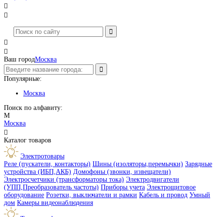




Ваш город
Москва
Популярные:
Москва
Поиск по алфавиту:
М
Москва

Каталог товаров
Электротовары
Реле (пускатели, контакторы)
Шины (изоляторы,перемычки)
Зарядные
устройства (ИБП,АКБ)
Домофоны (звонки, извещатели)
Электросчетчики (трансформаторы тока)
Электродвигатели
(УПП,Преобразователь частоты)
Приборы учета
Электрощитовое
оборудование
Розетки, выключатели и рамки
Кабель и провод
Умный
дом
Камеры видеонаблюдения