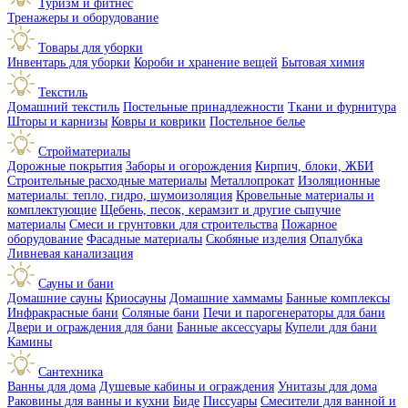
Туризм и фитнес
Тренажеры и оборудование
Товары для уборки
Инвентарь для уборки
Короби и хранение вещей
Бытовая химия
Текстиль
Домашний текстиль
Постельные принадлежности
Ткани и фурнитура
Шторы и карнизы
Ковры и коврики
Постельное белье
Стройматериалы
Дорожные покрытия
Заборы и огорождения
Кирпич, блоки, ЖБИ
Строительные расходные материалы
Металлопрокат
Изоляционные
материалы: тепло, гидро, шумоизоляция
Кровельные материалы и
комплектующие
Щебень, песок, керамзит и другие сыпучие
материалы
Смеси и грунтовки для строительства
Пожарное
оборудование
Фасадные материалы
Скобяные изделия
Опалубка
Ливневая канализация
Сауны и бани
Домашние сауны
Криосауны
Домашние хаммамы
Банные комплексы
Инфракрасные бани
Соляные бани
Печи и парогенераторы для бани
Двери и ограждения для бани
Банные аксессуары
Купели для бани
Камины
Сантехника
Ванны для дома
Душевые кабины и ограждения
Унитазы для дома
Раковины для ванны и кухни
Биде
Писсуары
Смесители для ванной и