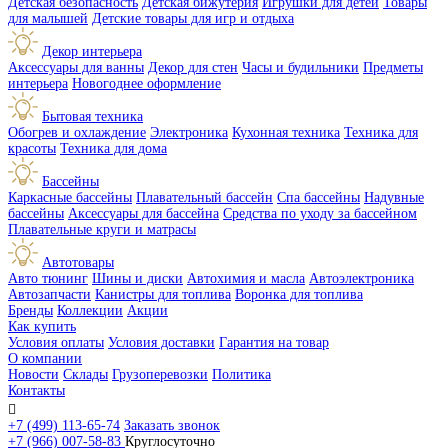
Детская безопасность
Детская бижутерия
Игрушки для детей
Товары
для малышей
Детские товары для игр и отдыха
Декор интерьера
Аксессуары для ванны
Декор для стен
Часы и будильники
Предметы
интерьера
Новогоднее оформление
Бытовая техника
Обогрев и охлаждение
Электроника
Кухонная техника
Техника для
красоты
Техника для дома
Бассейны
Каркасные бассейны
Плавательный бассейн
Спа бассейны
Надувные
бассейны
Аксессуары для бассейна
Средства по уходу за бассейном
Плавательные круги и матрасы
Автотовары
Авто тюнинг
Шины и диски
Автохимия и масла
Автоэлектроника
Автозапчасти
Канистры для топлива
Воронка для топлива
Бренды
Коллекции
Акции
Как купить
Условия оплаты
Условия доставки
Гарантия на товар
О компании
Новости
Склады
Грузоперевозки
Политика
Контакты

+7 (499) 113-65-74
Заказать звонок
+7 (966) 007-58-83
Круглосуточно