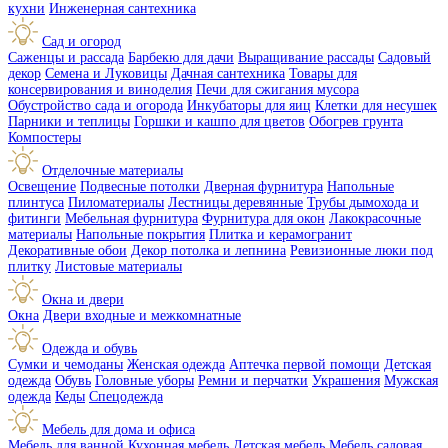
кухни
Инженерная сантехника
Сад и огород
Саженцы и рассада
Барбекю для дачи
Выращивание рассады
Садовый
декор
Семена и Луковицы
Дачная сантехника
Товары для
консервирования и виноделия
Печи для сжигания мусора
Обустройство сада и огорода
Инкубаторы для яиц
Клетки для несушек
Парники и теплицы
Горшки и кашпо для цветов
Обогрев грунта
Компостеры
Отделочные материалы
Освещение
Подвесные потолки
Дверная фурнитура
Напольные
плинтуса
Пиломатериалы
Лестницы деревянные
Трубы дымохода и
фитинги
Мебельная фурнитура
Фурнитура для окон
Лакокрасочные
материалы
Напольные покрытия
Плитка и керамогранит
Декоративные обои
Декор потолка и лепнина
Ревизионные люки под
плитку
Листовые материалы
Окна и двери
Окна
Двери входные и межкомнатные
Одежда и обувь
Сумки и чемоданы
Женская одежда
Аптечка первой помощи
Детская
одежда
Обувь
Головные уборы
Ремни и перчатки
Украшения
Мужская
одежда
Кеды
Спецодежда
Мебель для дома и офиса
Мебель для ванной
Кухонная мебель
Детская мебель
Мебель садовая