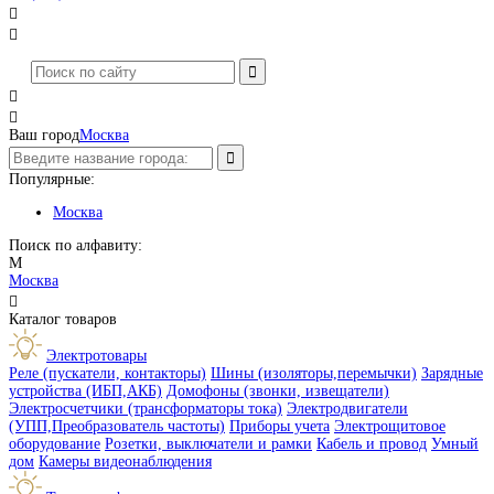




Ваш город
Москва
Популярные:
Москва
Поиск по алфавиту:
М
Москва

Каталог товаров
Электротовары
Реле (пускатели, контакторы)
Шины (изоляторы,перемычки)
Зарядные
устройства (ИБП,АКБ)
Домофоны (звонки, извещатели)
Электросчетчики (трансформаторы тока)
Электродвигатели
(УПП,Преобразователь частоты)
Приборы учета
Электрощитовое
оборудование
Розетки, выключатели и рамки
Кабель и провод
Умный
дом
Камеры видеонаблюдения