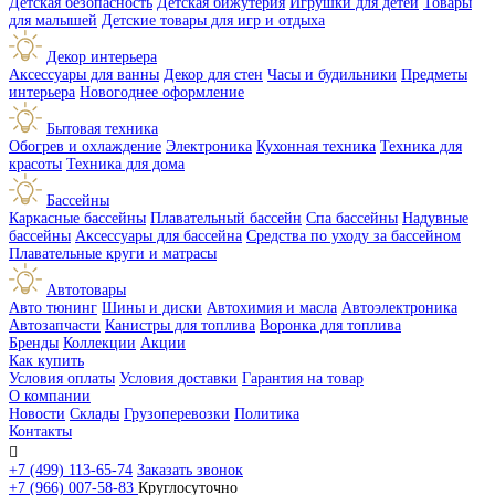
Детская безопасность
Детская бижутерия
Игрушки для детей
Товары
для малышей
Детские товары для игр и отдыха
Декор интерьера
Аксессуары для ванны
Декор для стен
Часы и будильники
Предметы
интерьера
Новогоднее оформление
Бытовая техника
Обогрев и охлаждение
Электроника
Кухонная техника
Техника для
красоты
Техника для дома
Бассейны
Каркасные бассейны
Плавательный бассейн
Спа бассейны
Надувные
бассейны
Аксессуары для бассейна
Средства по уходу за бассейном
Плавательные круги и матрасы
Автотовары
Авто тюнинг
Шины и диски
Автохимия и масла
Автоэлектроника
Автозапчасти
Канистры для топлива
Воронка для топлива
Бренды
Коллекции
Акции
Как купить
Условия оплаты
Условия доставки
Гарантия на товар
О компании
Новости
Склады
Грузоперевозки
Политика
Контакты

+7 (499) 113-65-74
Заказать звонок
+7 (966) 007-58-83
Круглосуточно