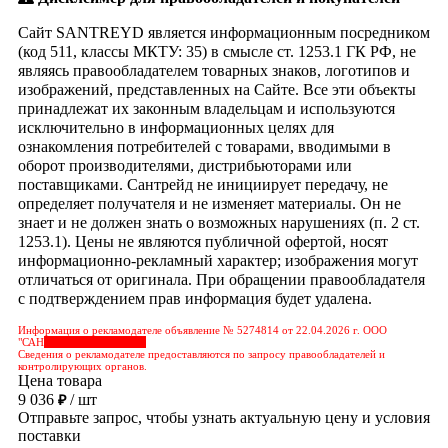
Сайт SANTREYD является информационным посредником
(код 511, классы МКТУ: 35) в смысле ст. 1253.1 ГК РФ, не
являясь правообладателем товарных знаков, логотипов и
изображений, представленных на Сайте. Все эти объекты
принадлежат их законным владельцам и используются
исключительно в информационных целях для
ознакомления потребителей с товарами, вводимыми в
оборот производителями, дистрибьюторами или
поставщиками. Сантрейд не инициирует передачу, не
определяет получателя и не изменяет материалы. Он не
знает и не должен знать о возможных нарушениях (п. 2 ст.
1253.1). Цены не являются публичной офертой, носят
информационно-рекламный характер; изображения могут
отличаться от оригинала. При обращении правообладателя
с подтверждением прав информация будет удалена.
Информация о рекламодателе объявление № 5274814 от 22.04.2026 г. ООО
"САН
&nbps;&nbps;&nbps;
Сведения о рекламодателе предоставляются по запросу правообладателей и
контролирующих органов.
Цена товара
9 036
/ шт
₽
Отправьте запрос, чтобы узнать актуальную цену и условия
поставки