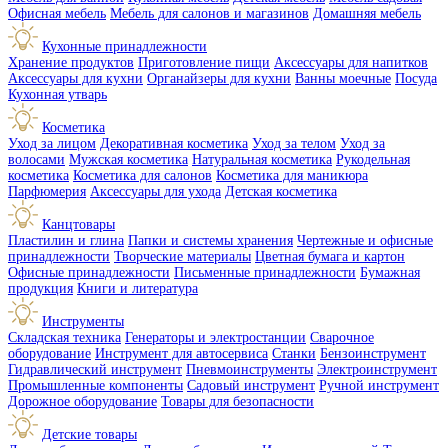
Офисная мебель
Мебель для салонов и магазинов
Домашняя мебель
Кухонные принадлежности
Хранение продуктов
Приготовление пищи
Аксессуары для напитков
Аксессуары для кухни
Органайзеры для кухни
Ванны моечные
Посуда
Кухонная утварь
Косметика
Уход за лицом
Декоративная косметика
Уход за телом
Уход за
волосами
Мужская косметика
Натуральная косметика
Рукодельная
косметика
Косметика для салонов
Косметика для маникюра
Парфюмерия
Аксессуары для ухода
Детская косметика
Канцтовары
Пластилин и глина
Папки и системы хранения
Чертежные и офисные
принадлежности
Творческие материалы
Цветная бумага и картон
Офисные принадлежности
Письменные принадлежности
Бумажная
продукция
Книги и литература
Инструменты
Складская техника
Генераторы и электростанции
Сварочное
оборудование
Инструмент для автосервиса
Станки
Бензоинструмент
Гидравлический инструмент
Пневмоинструменты
Электроинструмент
Промышленные компоненты
Садовый инструмент
Ручной инструмент
Дорожное оборудование
Товары для безопасности
Детские товары