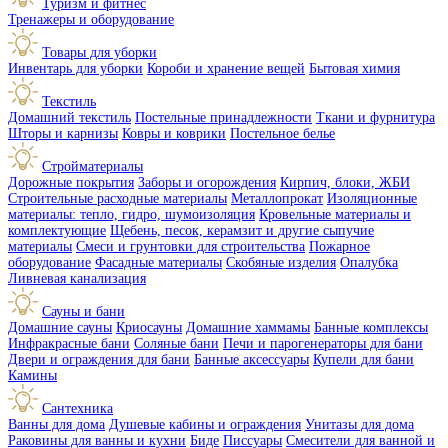
Туризм и фитнес
Тренажеры и оборудование
Товары для уборки
Инвентарь для уборки
Короби и хранение вещей
Бытовая химия
Текстиль
Домашний текстиль
Постельные принадлежности
Ткани и фурнитура
Шторы и карнизы
Ковры и коврики
Постельное белье
Стройматериалы
Дорожные покрытия
Заборы и огорождения
Кирпич, блоки, ЖБИ
Строительные расходные материалы
Металлопрокат
Изоляционные
материалы: тепло, гидро, шумоизоляция
Кровельные материалы и
комплектующие
Щебень, песок, керамзит и другие сыпучие
материалы
Смеси и грунтовки для строительства
Пожарное
оборудование
Фасадные материалы
Скобяные изделия
Опалубка
Ливневая канализация
Сауны и бани
Домашние сауны
Криосауны
Домашние хаммамы
Банные комплексы
Инфракрасные бани
Соляные бани
Печи и парогенераторы для бани
Двери и ограждения для бани
Банные аксессуары
Купели для бани
Камины
Сантехника
Ванны для дома
Душевые кабины и ограждения
Унитазы для дома
Раковины для ванны и кухни
Биде
Писсуары
Смесители для ванной и