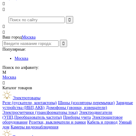




Ваш город
Москва
Популярные:
Москва
Поиск по алфавиту:
М
Москва

Каталог товаров
Электротовары
Реле (пускатели, контакторы)
Шины (изоляторы,перемычки)
Зарядные
устройства (ИБП,АКБ)
Домофоны (звонки, извещатели)
Электросчетчики (трансформаторы тока)
Электродвигатели
(УПП,Преобразователь частоты)
Приборы учета
Электрощитовое
оборудование
Розетки, выключатели и рамки
Кабель и провод
Умный
дом
Камеры видеонаблюдения