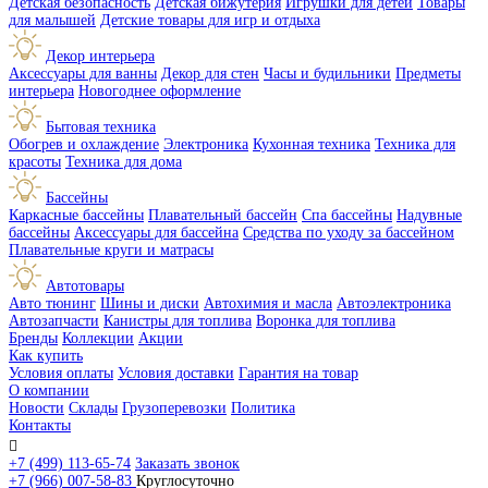
Детская безопасность
Детская бижутерия
Игрушки для детей
Товары
для малышей
Детские товары для игр и отдыха
Декор интерьера
Аксессуары для ванны
Декор для стен
Часы и будильники
Предметы
интерьера
Новогоднее оформление
Бытовая техника
Обогрев и охлаждение
Электроника
Кухонная техника
Техника для
красоты
Техника для дома
Бассейны
Каркасные бассейны
Плавательный бассейн
Спа бассейны
Надувные
бассейны
Аксессуары для бассейна
Средства по уходу за бассейном
Плавательные круги и матрасы
Автотовары
Авто тюнинг
Шины и диски
Автохимия и масла
Автоэлектроника
Автозапчасти
Канистры для топлива
Воронка для топлива
Бренды
Коллекции
Акции
Как купить
Условия оплаты
Условия доставки
Гарантия на товар
О компании
Новости
Склады
Грузоперевозки
Политика
Контакты

+7 (499) 113-65-74
Заказать звонок
+7 (966) 007-58-83
Круглосуточно