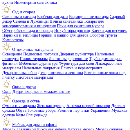
кухни
Инженерная сантехника
Сад и огород
Саженцы и рассада
Барбекю для дачи
Выращивание рассады
Садовый
декор
Семена и Луковицы
Дачная сантехника
Товары для
консервирования и виноделия
Печи для сжигания мусора
Обустройство сада и огорода
Инкубаторы для яиц
Клетки для несушек
Парники и теплицы
Горшки и кашпо для цветов
Обогрев грунта
Компостеры
Отделочные материалы
Освещение
Подвесные потолки
Дверная фурнитура
Напольные
плинтуса
Пиломатериалы
Лестницы деревянные
Трубы дымохода и
фитинги
Мебельная фурнитура
Фурнитура для окон
Лакокрасочные
материалы
Напольные покрытия
Плитка и керамогранит
Декоративные обои
Декор потолка и лепнина
Ревизионные люки под
плитку
Листовые материалы
Окна и двери
Окна
Двери входные и межкомнатные
Одежда и обувь
Сумки и чемоданы
Женская одежда
Аптечка первой помощи
Детская
одежда
Обувь
Головные уборы
Ремни и перчатки
Украшения
Мужская
одежда
Кеды
Спецодежда
Мебель для дома и офиса
Мебель для ванной
Кухонная мебель
Детская мебель
Мебель садовая