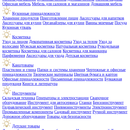
Офисная мебель
Мебель для салонов и магазинов
Домашняя мебель
Кухонные принадлежности
Хранение продуктов
Приготовление пищи
Аксессуары для напитков
Аксессуары для кухни
Органайзеры для кухни
Ванны моечные
Посуда
Кухонная утварь
Косметика
Уход за лицом
Декоративная косметика
Уход за телом
Уход за
волосами
Мужская косметика
Натуральная косметика
Рукодельная
косметика
Косметика для салонов
Косметика для маникюра
Парфюмерия
Аксессуары для ухода
Детская косметика
Канцтовары
Пластилин и глина
Папки и системы хранения
Чертежные и офисные
принадлежности
Творческие материалы
Цветная бумага и картон
Офисные принадлежности
Письменные принадлежности
Бумажная
продукция
Книги и литература
Инструменты
Складская техника
Генераторы и электростанции
Сварочное
оборудование
Инструмент для автосервиса
Станки
Бензоинструмент
Гидравлический инструмент
Пневмоинструменты
Электроинструмент
Промышленные компоненты
Садовый инструмент
Ручной инструмент
Дорожное оборудование
Товары для безопасности
Детские товары