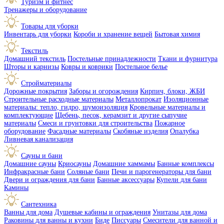
Туризм и фитнес
Тренажеры и оборудование
Товары для уборки
Инвентарь для уборки
Короби и хранение вещей
Бытовая химия
Текстиль
Домашний текстиль
Постельные принадлежности
Ткани и фурнитура
Шторы и карнизы
Ковры и коврики
Постельное белье
Стройматериалы
Дорожные покрытия
Заборы и огорождения
Кирпич, блоки, ЖБИ
Строительные расходные материалы
Металлопрокат
Изоляционные
материалы: тепло, гидро, шумоизоляция
Кровельные материалы и
комплектующие
Щебень, песок, керамзит и другие сыпучие
материалы
Смеси и грунтовки для строительства
Пожарное
оборудование
Фасадные материалы
Скобяные изделия
Опалубка
Ливневая канализация
Сауны и бани
Домашние сауны
Криосауны
Домашние хаммамы
Банные комплексы
Инфракрасные бани
Соляные бани
Печи и парогенераторы для бани
Двери и ограждения для бани
Банные аксессуары
Купели для бани
Камины
Сантехника
Ванны для дома
Душевые кабины и ограждения
Унитазы для дома
Раковины для ванны и кухни
Биде
Писсуары
Смесители для ванной и