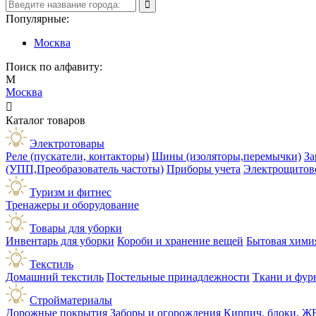
Популярные:
Москва
Поиск по алфавиту:
М
Москва

Каталог товаров
Электротовары
Реле (пускатели, контакторы)
Шины (изоляторы,перемычки)
За
(УПП,Преобразователь частоты)
Приборы учета
Электрощитов
Туризм и фитнес
Тренажеры и оборудование
Товары для уборки
Инвентарь для уборки
Короби и хранение вещей
Бытовая хими
Текстиль
Домашний текстиль
Постельные принадлежности
Ткани и фур
Стройматериалы
Дорожные покрытия
Заборы и огорождения
Кирпич, блоки, Ж