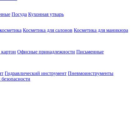
чные
Посуда
Кухонная утварь
 косметика
Косметика для салонов
Косметика для маникюра
 картон
Офисные принадлежности
Письменные
нт
Гидравлический инструмент
Пневмоинструменты
 безопасности