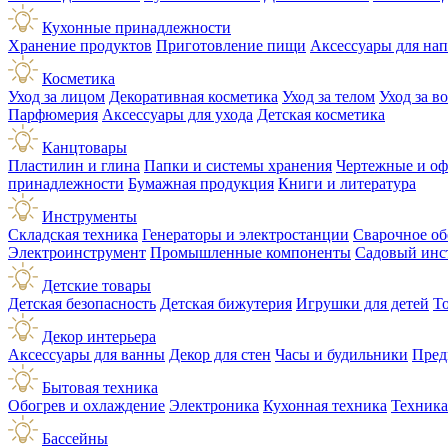
Кухонные принадлежности
Хранение продуктов
Приготовление пищи
Аксессуары для на
Косметика
Уход за лицом
Декоративная косметика
Уход за телом
Уход за в
Парфюмерия
Аксессуары для ухода
Детская косметика
Канцтовары
Пластилин и глина
Папки и системы хранения
Чертежные и о
принадлежности
Бумажная продукция
Книги и литература
Инструменты
Складская техника
Генераторы и электростанции
Сварочное об
Электроинструмент
Промышленные компоненты
Садовый инс
Детские товары
Детская безопасность
Детская бижутерия
Игрушки для детей
Т
Декор интерьера
Аксессуары для ванны
Декор для стен
Часы и будильники
Пред
Бытовая техника
Обогрев и охлаждение
Электроника
Кухонная техника
Техника
Бассейны