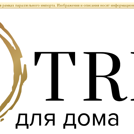
 рамках параллельного импорта. Изображения и описания носят информацион