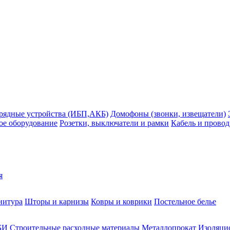
рядные устройства (ИБП,АКБ)
Домофоны (звонки, извещатели)
ое оборудование
Розетки, выключатели и рамки
Кабель и провод
я
нитура
Шторы и карнизы
Ковры и коврики
Постельное белье
БИ
Строительные расходные материалы
Металлопрокат
Изоляцио