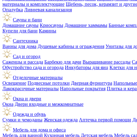
материалы и комплектующие
Щебень, песок, керамзит и друг
Опалубка
Ливневая канализация
Сауны и бани
Домашние сауны
Криосауны
Домашние хаммамы
Банные комп
Купели для бани
Камины
Сантехника
Ванны для дома
Душевые кабины и ограждения
Унитазы для д
Сад и огород
Саженцы и рассада
Барбекю для дачи
Выращивание рассады
Са
Обустройство сада и огорода
Инкубаторы для яиц
Клетки для 
Отделочные материалы
Освещение
Подвесные потолки
Дверная фурнитура
Напольные
Лакокрасочные материалы
Напольные покрытия
Плитка и кер
Окна и двери
Окна
Двери входные и межкомнатные
Одежда и обувь
Сумки и чемоданы
Женская одежда
Аптечка первой помощи
Д
Мебель для дома и офиса
Мебель для ванной
Кухонная мебель
Детская мебель
Мебель са