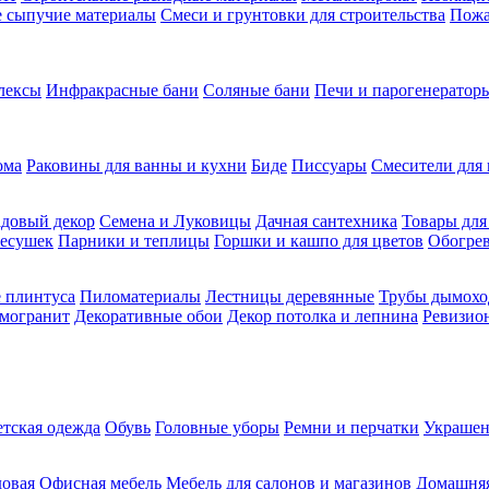
ие сыпучие материалы
Смеси и грунтовки для строительства
Пожа
лексы
Инфракрасные бани
Соляные бани
Печи и парогенераторы
ома
Раковины для ванны и кухни
Биде
Писсуары
Смесители для 
довый декор
Семена и Луковицы
Дачная сантехника
Товары для
несушек
Парники и теплицы
Горшки и кашпо для цветов
Обогрев
 плинтуса
Пиломатериалы
Лестницы деревянные
Трубы дымохо
амогранит
Декоративные обои
Декор потолка и лепнина
Ревизио
етская одежда
Обувь
Головные уборы
Ремни и перчатки
Украшен
довая
Офисная мебель
Мебель для салонов и магазинов
Домашняя