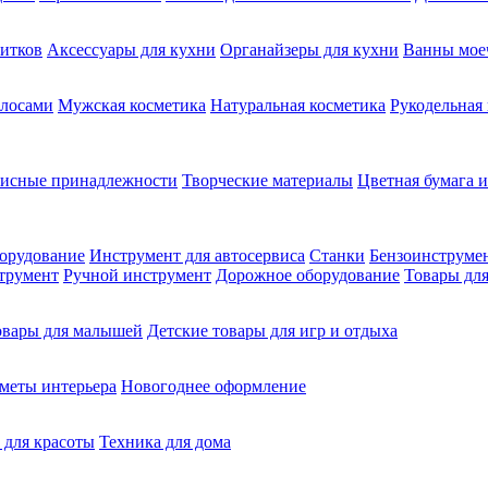
питков
Аксессуары для кухни
Органайзеры для кухни
Ванны мое
олосами
Мужская косметика
Натуральная косметика
Рукодельная
фисные принадлежности
Творческие материалы
Цветная бумага и
орудование
Инструмент для автосервиса
Станки
Бензоинструме
трумент
Ручной инструмент
Дорожное оборудование
Товары для
овары для малышей
Детские товары для игр и отдыха
меты интерьера
Новогоднее оформление
 для красоты
Техника для дома