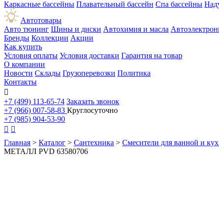
Каркасные бассейны
Плавательный бассейн
Спа бассейны
Над
Автотовары
Авто тюнинг
Шины и диски
Автохимия и масла
Автоэлектрон
Бренды
Коллекции
Акции
Как купить
Условия оплаты
Условия доставки
Гарантия на товар
О компании
Новости
Склады
Грузоперевозки
Политика
Контакты

+7 (499) 113-65-74
Заказать звонок
+7 (966) 007-58-83
Круглосуточно
+7 (985) 904-53-90


Главная
>
Каталог
>
Сантехника
>
Смесители для ванной и ку
МЕТАЛЛ PVD 63580706