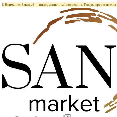

Внимание: Santreyd — информационный посредник. Товары представлены в