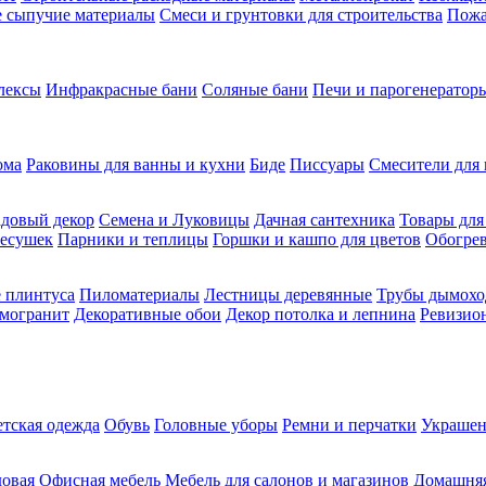
ие сыпучие материалы
Смеси и грунтовки для строительства
Пожа
лексы
Инфракрасные бани
Соляные бани
Печи и парогенераторы
ома
Раковины для ванны и кухни
Биде
Писсуары
Смесители для 
довый декор
Семена и Луковицы
Дачная сантехника
Товары для
несушек
Парники и теплицы
Горшки и кашпо для цветов
Обогрев
 плинтуса
Пиломатериалы
Лестницы деревянные
Трубы дымохо
амогранит
Декоративные обои
Декор потолка и лепнина
Ревизио
етская одежда
Обувь
Головные уборы
Ремни и перчатки
Украшен
довая
Офисная мебель
Мебель для салонов и магазинов
Домашняя