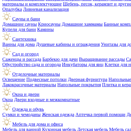
материалы и комплектующие
Щебень, песок, керамзит и друг
Опалубка
Ливневая канализация
Сауны и бани
Домашние сауны
Криосауны
Домашние хаммамы
Банные комп
Купели для бани
Камины
Сантехника
Ванны для дома
Душевые кабины и ограждения
Унитазы для д
Сад и огород
Саженцы и рассада
Барбекю для дачи
Выращивание рассады
Са
Обустройство сада и огорода
Инкубаторы для яиц
Клетки для 
Отделочные материалы
Освещение
Подвесные потолки
Дверная фурнитура
Напольные
Лакокрасочные материалы
Напольные покрытия
Плитка и кер
Окна и двери
Окна
Двери входные и межкомнатные
Одежда и обувь
Сумки и чемоданы
Женская одежда
Аптечка первой помощи
Д
Мебель для дома и офиса
Мебель для ванной
Кухонная мебель
Детская мебель
Мебель са