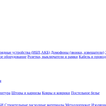
рядные устройства (ИБП,АКБ)
Домофоны (звонки, извещатели)
ое оборудование
Розетки, выключатели и рамки
Кабель и провод
я
нитура
Шторы и карнизы
Ковры и коврики
Постельное белье
БИ
Строительные расходные материалы
Металлопрокат
Изоляцио