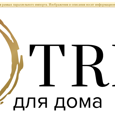
 рамках параллельного импорта. Изображения и описания носят информацион