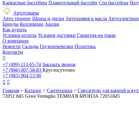
Каркасные бассейны
Плавательный бассейн
Спа бассейны
Над
Автотовары
Авто тюнинг
Шины и диски
Автохимия и масла
Автоэлектрон
Бренды
Коллекции
Акции
Как купить
Условия оплаты
Условия доставки
Гарантия на товар
О компании
Новости
Склады
Грузоперевозки
Политика
Контакты

+7 (499) 113-65-74
Заказать звонок
+7 (966) 007-58-83
Круглосуточно
+7 (985) 904-53-90


Главная
>
Каталог
>
Сантехника
>
Смесители для ванной и ку
72051 845 Gessi Ventaglio ТЕМНАЯ БРОНЗА 72051845