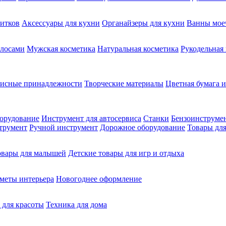
питков
Аксессуары для кухни
Органайзеры для кухни
Ванны мое
олосами
Мужская косметика
Натуральная косметика
Рукодельная
фисные принадлежности
Творческие материалы
Цветная бумага и
орудование
Инструмент для автосервиса
Станки
Бензоинструме
трумент
Ручной инструмент
Дорожное оборудование
Товары для
овары для малышей
Детские товары для игр и отдыха
меты интерьера
Новогоднее оформление
 для красоты
Техника для дома