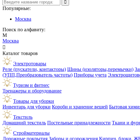
Популярные:
Москва
Поиск по алфавиту:
М
Москва

Каталог товаров
Электротовары
Реле (пускатели, контакторы)
Шины (изоляторы,перемычки)
За
(УПП,Преобразователь частоты)
Приборы учета
Электрощитов
Туризм и фитнес
Тренажеры и оборудование
Товары для уборки
Инвентарь для уборки
Короби и хранение вещей
Бытовая хими
Текстиль
Домашний текстиль
Постельные принадлежности
Ткани и фур
Стройматериалы
Дорожные покрытия
Заборы и огорождения
Кирпич, блоки, Ж