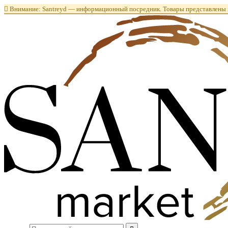

Внимание: Santreyd — информационный посредник. Товары представлены в