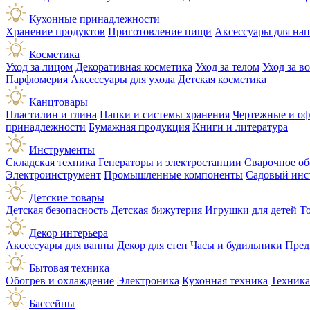
Кухонные принадлежности
Хранение продуктов
Приготовление пищи
Аксессуары для на
Косметика
Уход за лицом
Декоративная косметика
Уход за телом
Уход за в
Парфюмерия
Аксессуары для ухода
Детская косметика
Канцтовары
Пластилин и глина
Папки и системы хранения
Чертежные и о
принадлежности
Бумажная продукция
Книги и литература
Инструменты
Складская техника
Генераторы и электростанции
Сварочное об
Электроинструмент
Промышленные компоненты
Садовый инс
Детские товары
Детская безопасность
Детская бижутерия
Игрушки для детей
Т
Декор интерьера
Аксессуары для ванны
Декор для стен
Часы и будильники
Пред
Бытовая техника
Обогрев и охлаждение
Электроника
Кухонная техника
Техника
Бассейны