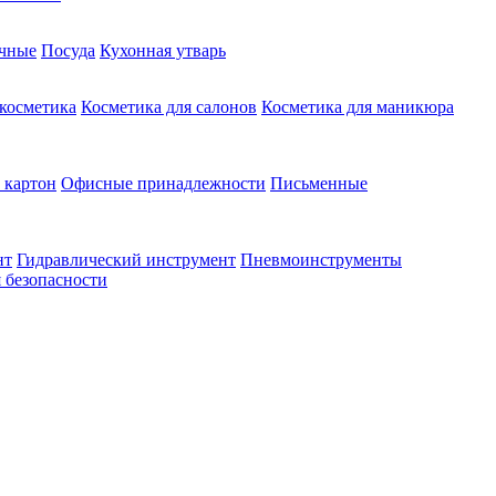
чные
Посуда
Кухонная утварь
 косметика
Косметика для салонов
Косметика для маникюра
 картон
Офисные принадлежности
Письменные
нт
Гидравлический инструмент
Пневмоинструменты
 безопасности