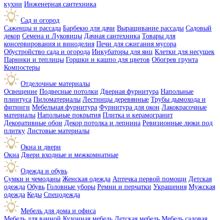
кухни
Инженерная сантехника
Сад и огород
Саженцы и рассада
Барбекю для дачи
Выращивание рассады
Садовый
декор
Семена и Луковицы
Дачная сантехника
Товары для
консервирования и виноделия
Печи для сжигания мусора
Обустройство сада и огорода
Инкубаторы для яиц
Клетки для несушек
Парники и теплицы
Горшки и кашпо для цветов
Обогрев грунта
Компостеры
Отделочные материалы
Освещение
Подвесные потолки
Дверная фурнитура
Напольные
плинтуса
Пиломатериалы
Лестницы деревянные
Трубы дымохода и
фитинги
Мебельная фурнитура
Фурнитура для окон
Лакокрасочные
материалы
Напольные покрытия
Плитка и керамогранит
Декоративные обои
Декор потолка и лепнина
Ревизионные люки под
плитку
Листовые материалы
Окна и двери
Окна
Двери входные и межкомнатные
Одежда и обувь
Сумки и чемоданы
Женская одежда
Аптечка первой помощи
Детская
одежда
Обувь
Головные уборы
Ремни и перчатки
Украшения
Мужская
одежда
Кеды
Спецодежда
Мебель для дома и офиса
Мебель для ванной
Кухонная мебель
Детская мебель
Мебель садовая