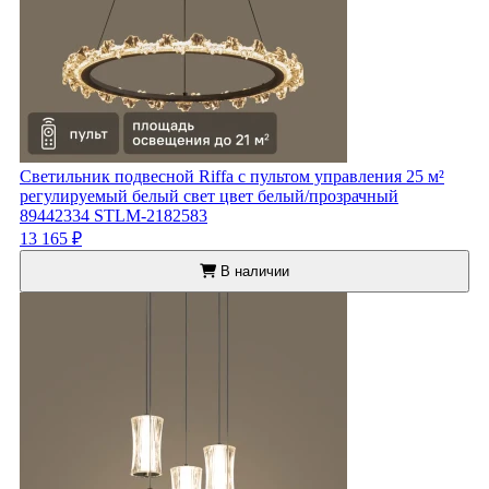
Светильник подвесной Riffa с пультом управления 25 м²
регулируемый белый свет цвет белый/прозрачный
89442334 STLM-2182583
13 165 ₽
В наличии