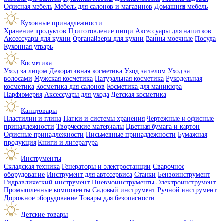
Офисная мебель
Мебель для салонов и магазинов
Домашняя мебель
Кухонные принадлежности
Хранение продуктов
Приготовление пищи
Аксессуары для напитков
Аксессуары для кухни
Органайзеры для кухни
Ванны моечные
Посуда
Кухонная утварь
Косметика
Уход за лицом
Декоративная косметика
Уход за телом
Уход за
волосами
Мужская косметика
Натуральная косметика
Рукодельная
косметика
Косметика для салонов
Косметика для маникюра
Парфюмерия
Аксессуары для ухода
Детская косметика
Канцтовары
Пластилин и глина
Папки и системы хранения
Чертежные и офисные
принадлежности
Творческие материалы
Цветная бумага и картон
Офисные принадлежности
Письменные принадлежности
Бумажная
продукция
Книги и литература
Инструменты
Складская техника
Генераторы и электростанции
Сварочное
оборудование
Инструмент для автосервиса
Станки
Бензоинструмент
Гидравлический инструмент
Пневмоинструменты
Электроинструмент
Промышленные компоненты
Садовый инструмент
Ручной инструмент
Дорожное оборудование
Товары для безопасности
Детские товары