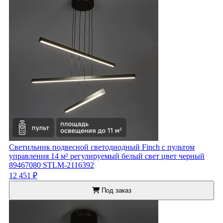
Светильник подвесной светодиодный Finch с пультом
управления 14 м² регулируемый белый свет цвет черный
89467080 STLM-2116392
12 451 ₽
Под заказ