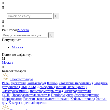




Ваш город
Москва
Популярные:
Москва
Поиск по алфавиту:
М
Москва

Каталог товаров
Электротовары
Реле (пускатели, контакторы)
Шины (изоляторы,перемычки)
Зарядные
устройства (ИБП,АКБ)
Домофоны (звонки, извещатели)
Электросчетчики (трансформаторы тока)
Электродвигатели
(УПП,Преобразователь частоты)
Приборы учета
Электрощитовое
оборудование
Розетки, выключатели и рамки
Кабель и провод
Умный
дом
Камеры видеонаблюдения