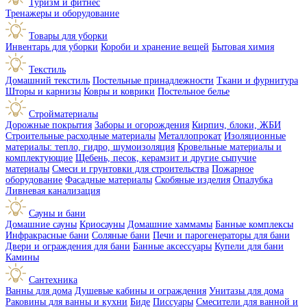
Туризм и фитнес
Тренажеры и оборудование
Товары для уборки
Инвентарь для уборки
Короби и хранение вещей
Бытовая химия
Текстиль
Домашний текстиль
Постельные принадлежности
Ткани и фурнитура
Шторы и карнизы
Ковры и коврики
Постельное белье
Стройматериалы
Дорожные покрытия
Заборы и огорождения
Кирпич, блоки, ЖБИ
Строительные расходные материалы
Металлопрокат
Изоляционные
материалы: тепло, гидро, шумоизоляция
Кровельные материалы и
комплектующие
Щебень, песок, керамзит и другие сыпучие
материалы
Смеси и грунтовки для строительства
Пожарное
оборудование
Фасадные материалы
Скобяные изделия
Опалубка
Ливневая канализация
Сауны и бани
Домашние сауны
Криосауны
Домашние хаммамы
Банные комплексы
Инфракрасные бани
Соляные бани
Печи и парогенераторы для бани
Двери и ограждения для бани
Банные аксессуары
Купели для бани
Камины
Сантехника
Ванны для дома
Душевые кабины и ограждения
Унитазы для дома
Раковины для ванны и кухни
Биде
Писсуары
Смесители для ванной и