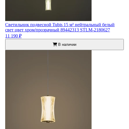
Светильник подвесной Tubis 15 м² нейтральный белый
свет цвет хром/прозрачный 89442313 STLM-2180627
11 190 ₽
В наличии