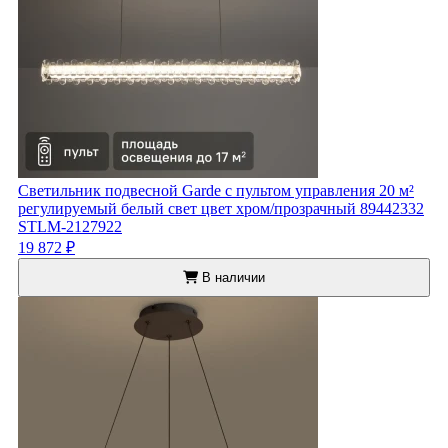
Светильник подвесной Garde с пультом управления 20 м²
регулируемый белый свет цвет хром/прозрачный 89442332
STLM-2127922
19 872 ₽
В наличии