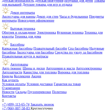
Детская безопасность
Детская бижутерия
Игрушки для детей
Товары
для малышей
Детские товары для игр и отдыха
Декор интерьера
Аксессуары для ванны
Декор для стен
Часы и будильники
Предметы
интерьера
Новогоднее оформление
Бытовая техника
Обогрев и охлаждение
Электроника
Кухонная техника
Техника для
красоты
Техника для дома
Бассейны
Каркасные бассейны
Плавательный бассейн
Спа бассейны
Надувные
бассейны
Аксессуары для бассейна
Средства по уходу за бассейном
Плавательные круги и матрасы
Автотовары
Авто тюнинг
Шины и диски
Автохимия и масла
Автоэлектроника
Автозапчасти
Канистры для топлива
Воронка для топлива
Бренды
Коллекции
Акции
Как купить
Условия оплаты
Условия доставки
Гарантия на товар
О компании
Новости
Склады
Грузоперевозки
Политика
Контакты

+7 (499) 113-65-74
Заказать звонок
+7 (966) 007-58-83
Круглосуточно