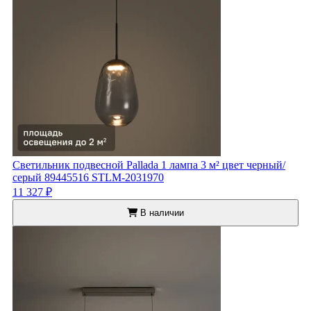
Светильник подвесной Pallada 1 лампа 3 м² цвет черный/
серый 89445516 STLM-2031970
11 327 ₽
В наличии