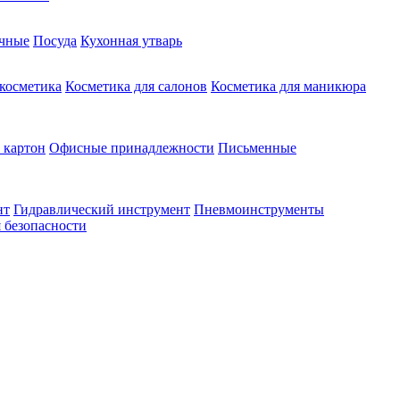
чные
Посуда
Кухонная утварь
 косметика
Косметика для салонов
Косметика для маникюра
 картон
Офисные принадлежности
Письменные
нт
Гидравлический инструмент
Пневмоинструменты
 безопасности