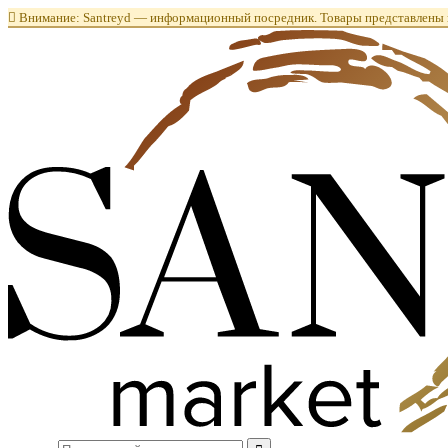

Внимание: Santreyd — информационный посредник. Товары представлены в