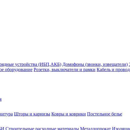
рядные устройства (ИБП,АКБ)
Домофоны (звонки, извещатели)
ое оборудование
Розетки, выключатели и рамки
Кабель и провод
я
нитура
Шторы и карнизы
Ковры и коврики
Постельное белье
БИ
Строительные расходные материалы
Металлопрокат
Изоляцио