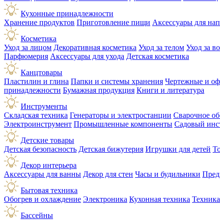
Кухонные принадлежности
Хранение продуктов
Приготовление пищи
Аксессуары для на
Косметика
Уход за лицом
Декоративная косметика
Уход за телом
Уход за в
Парфюмерия
Аксессуары для ухода
Детская косметика
Канцтовары
Пластилин и глина
Папки и системы хранения
Чертежные и о
принадлежности
Бумажная продукция
Книги и литература
Инструменты
Складская техника
Генераторы и электростанции
Сварочное об
Электроинструмент
Промышленные компоненты
Садовый инс
Детские товары
Детская безопасность
Детская бижутерия
Игрушки для детей
Т
Декор интерьера
Аксессуары для ванны
Декор для стен
Часы и будильники
Пред
Бытовая техника
Обогрев и охлаждение
Электроника
Кухонная техника
Техника
Бассейны