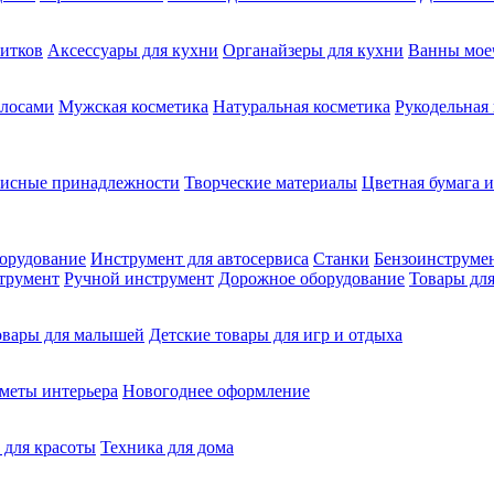
питков
Аксессуары для кухни
Органайзеры для кухни
Ванны мое
олосами
Мужская косметика
Натуральная косметика
Рукодельная
фисные принадлежности
Творческие материалы
Цветная бумага и
орудование
Инструмент для автосервиса
Станки
Бензоинструме
трумент
Ручной инструмент
Дорожное оборудование
Товары для
овары для малышей
Детские товары для игр и отдыха
меты интерьера
Новогоднее оформление
 для красоты
Техника для дома