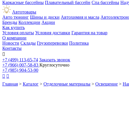
Каркасные бассейны
Плавательный бассейн
Спа бассейны
Над
Автотовары
Авто тюнинг
Шины и диски
Автохимия и масла
Автоэлектрон
Бренды
Коллекции
Акции
Как купить
Условия оплаты
Условия доставки
Гарантия на товар
О компании
Новости
Склады
Грузоперевозки
Политика
Контакты

+7 (499) 113-65-74
Заказать звонок
+7 (966) 007-58-83
Круглосуточно
+7 (985) 904-53-90


Главная
>
Каталог
>
Отделочные материалы
>
Освещение
>
На