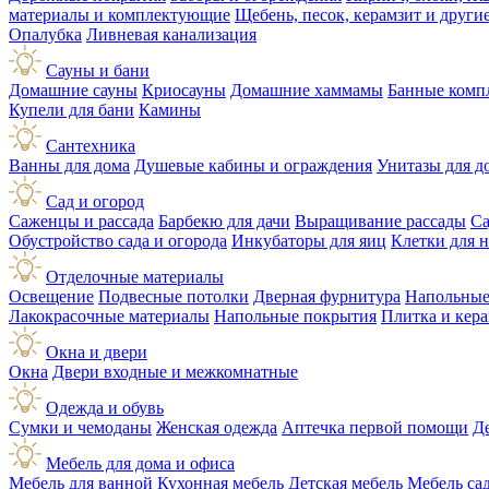
материалы и комплектующие
Щебень, песок, керамзит и друг
Опалубка
Ливневая канализация
Сауны и бани
Домашние сауны
Криосауны
Домашние хаммамы
Банные комп
Купели для бани
Камины
Сантехника
Ванны для дома
Душевые кабины и ограждения
Унитазы для д
Сад и огород
Саженцы и рассада
Барбекю для дачи
Выращивание рассады
Са
Обустройство сада и огорода
Инкубаторы для яиц
Клетки для 
Отделочные материалы
Освещение
Подвесные потолки
Дверная фурнитура
Напольные
Лакокрасочные материалы
Напольные покрытия
Плитка и кер
Окна и двери
Окна
Двери входные и межкомнатные
Одежда и обувь
Сумки и чемоданы
Женская одежда
Аптечка первой помощи
Д
Мебель для дома и офиса
Мебель для ванной
Кухонная мебель
Детская мебель
Мебель са