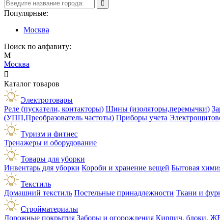
Популярные:
Москва
Поиск по алфавиту:
М
Москва

Каталог товаров
Электротовары
Реле (пускатели, контакторы)
Шины (изоляторы,перемычки)
За
(УПП,Преобразователь частоты)
Приборы учета
Электрощитов
Туризм и фитнес
Тренажеры и оборудование
Товары для уборки
Инвентарь для уборки
Короби и хранение вещей
Бытовая хими
Текстиль
Домашний текстиль
Постельные принадлежности
Ткани и фур
Стройматериалы
Дорожные покрытия
Заборы и огорождения
Кирпич, блоки, Ж