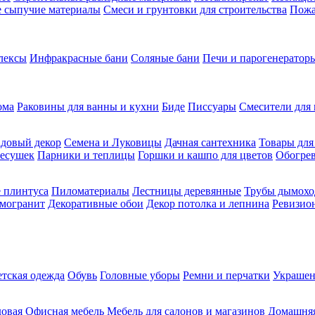
ие сыпучие материалы
Смеси и грунтовки для строительства
Пожа
лексы
Инфракрасные бани
Соляные бани
Печи и парогенераторы
ома
Раковины для ванны и кухни
Биде
Писсуары
Смесители для 
довый декор
Семена и Луковицы
Дачная сантехника
Товары для
несушек
Парники и теплицы
Горшки и кашпо для цветов
Обогрев
 плинтуса
Пиломатериалы
Лестницы деревянные
Трубы дымохо
амогранит
Декоративные обои
Декор потолка и лепнина
Ревизио
етская одежда
Обувь
Головные уборы
Ремни и перчатки
Украшен
довая
Офисная мебель
Мебель для салонов и магазинов
Домашняя