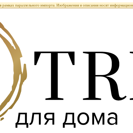
 рамках параллельного импорта. Изображения и описания носят информацион