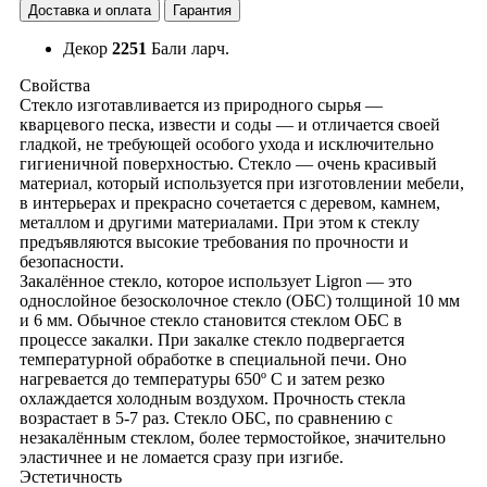
Доставка и оплата
Гарантия
Декор
2251
Бали ларч.
Свойства
Стекло изготавливается из природного сырья —
кварцевого песка, извести и соды — и отличается своей
гладкой, не требующей особого ухода и исключительно
гигиеничной поверхностью. Стекло — очень красивый
материал, который используется при изготовлении мебели,
в интерьерах и прекрасно сочетается с деревом, камнем,
металлом и другими материалами. При этом к стеклу
предъявляются высокие требования по прочности и
безопасности.
Закалённое стекло, которое использует Ligron — это
однослойное безосколочное стекло (ОБС) толщиной 10 мм
и 6 мм. Обычное стекло становится стеклом ОБС в
процессе закалки. При закалке стекло подвергается
температурной обработке в специальной печи. Оно
нагревается до температуры 650º С и затем резко
охлаждается холодным воздухом. Прочность стекла
возрастает в 5-7 раз. Стекло ОБС, по сравнению с
незакалённым стеклом, более термостойкое, значительно
эластичнее и не ломается сразу при изгибе.
Эстетичность