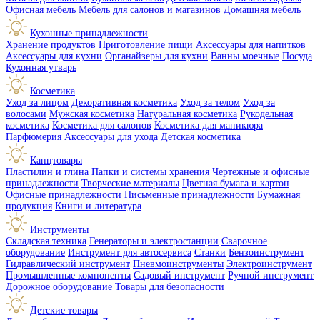
Офисная мебель
Мебель для салонов и магазинов
Домашняя мебель
Кухонные принадлежности
Хранение продуктов
Приготовление пищи
Аксессуары для напитков
Аксессуары для кухни
Органайзеры для кухни
Ванны моечные
Посуда
Кухонная утварь
Косметика
Уход за лицом
Декоративная косметика
Уход за телом
Уход за
волосами
Мужская косметика
Натуральная косметика
Рукодельная
косметика
Косметика для салонов
Косметика для маникюра
Парфюмерия
Аксессуары для ухода
Детская косметика
Канцтовары
Пластилин и глина
Папки и системы хранения
Чертежные и офисные
принадлежности
Творческие материалы
Цветная бумага и картон
Офисные принадлежности
Письменные принадлежности
Бумажная
продукция
Книги и литература
Инструменты
Складская техника
Генераторы и электростанции
Сварочное
оборудование
Инструмент для автосервиса
Станки
Бензоинструмент
Гидравлический инструмент
Пневмоинструменты
Электроинструмент
Промышленные компоненты
Садовый инструмент
Ручной инструмент
Дорожное оборудование
Товары для безопасности
Детские товары