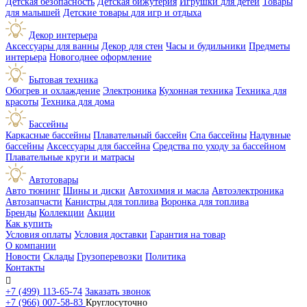
Детская безопасность
Детская бижутерия
Игрушки для детей
Товары
для малышей
Детские товары для игр и отдыха
Декор интерьера
Аксессуары для ванны
Декор для стен
Часы и будильники
Предметы
интерьера
Новогоднее оформление
Бытовая техника
Обогрев и охлаждение
Электроника
Кухонная техника
Техника для
красоты
Техника для дома
Бассейны
Каркасные бассейны
Плавательный бассейн
Спа бассейны
Надувные
бассейны
Аксессуары для бассейна
Средства по уходу за бассейном
Плавательные круги и матрасы
Автотовары
Авто тюнинг
Шины и диски
Автохимия и масла
Автоэлектроника
Автозапчасти
Канистры для топлива
Воронка для топлива
Бренды
Коллекции
Акции
Как купить
Условия оплаты
Условия доставки
Гарантия на товар
О компании
Новости
Склады
Грузоперевозки
Политика
Контакты

+7 (499) 113-65-74
Заказать звонок
+7 (966) 007-58-83
Круглосуточно