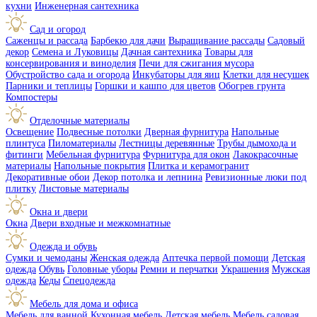
кухни
Инженерная сантехника
Сад и огород
Саженцы и рассада
Барбекю для дачи
Выращивание рассады
Садовый
декор
Семена и Луковицы
Дачная сантехника
Товары для
консервирования и виноделия
Печи для сжигания мусора
Обустройство сада и огорода
Инкубаторы для яиц
Клетки для несушек
Парники и теплицы
Горшки и кашпо для цветов
Обогрев грунта
Компостеры
Отделочные материалы
Освещение
Подвесные потолки
Дверная фурнитура
Напольные
плинтуса
Пиломатериалы
Лестницы деревянные
Трубы дымохода и
фитинги
Мебельная фурнитура
Фурнитура для окон
Лакокрасочные
материалы
Напольные покрытия
Плитка и керамогранит
Декоративные обои
Декор потолка и лепнина
Ревизионные люки под
плитку
Листовые материалы
Окна и двери
Окна
Двери входные и межкомнатные
Одежда и обувь
Сумки и чемоданы
Женская одежда
Аптечка первой помощи
Детская
одежда
Обувь
Головные уборы
Ремни и перчатки
Украшения
Мужская
одежда
Кеды
Спецодежда
Мебель для дома и офиса
Мебель для ванной
Кухонная мебель
Детская мебель
Мебель садовая