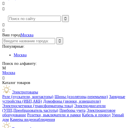




Ваш город
Москва
Популярные:
Москва
Поиск по алфавиту:
М
Москва

Каталог товаров
Электротовары
Реле (пускатели, контакторы)
Шины (изоляторы,перемычки)
Зарядные
устройства (ИБП,АКБ)
Домофоны (звонки, извещатели)
Электросчетчики (трансформаторы тока)
Электродвигатели
(УПП,Преобразователь частоты)
Приборы учета
Электрощитовое
оборудование
Розетки, выключатели и рамки
Кабель и провод
Умный
дом
Камеры видеонаблюдения