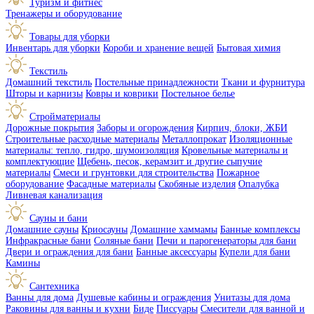
Туризм и фитнес
Тренажеры и оборудование
Товары для уборки
Инвентарь для уборки
Короби и хранение вещей
Бытовая химия
Текстиль
Домашний текстиль
Постельные принадлежности
Ткани и фурнитура
Шторы и карнизы
Ковры и коврики
Постельное белье
Стройматериалы
Дорожные покрытия
Заборы и огорождения
Кирпич, блоки, ЖБИ
Строительные расходные материалы
Металлопрокат
Изоляционные
материалы: тепло, гидро, шумоизоляция
Кровельные материалы и
комплектующие
Щебень, песок, керамзит и другие сыпучие
материалы
Смеси и грунтовки для строительства
Пожарное
оборудование
Фасадные материалы
Скобяные изделия
Опалубка
Ливневая канализация
Сауны и бани
Домашние сауны
Криосауны
Домашние хаммамы
Банные комплексы
Инфракрасные бани
Соляные бани
Печи и парогенераторы для бани
Двери и ограждения для бани
Банные аксессуары
Купели для бани
Камины
Сантехника
Ванны для дома
Душевые кабины и ограждения
Унитазы для дома
Раковины для ванны и кухни
Биде
Писсуары
Смесители для ванной и