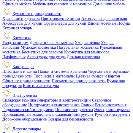
Офисная мебель
Мебель для салонов и магазинов
Домашняя мебель
Кухонные принадлежности
Хранение продуктов
Приготовление пищи
Аксессуары для напитков
Аксессуары для кухни
Органайзеры для кухни
Ванны моечные
Посуда
Кухонная утварь
Косметика
Уход за лицом
Декоративная косметика
Уход за телом
Уход за
волосами
Мужская косметика
Натуральная косметика
Рукодельная
косметика
Косметика для салонов
Косметика для маникюра
Парфюмерия
Аксессуары для ухода
Детская косметика
Канцтовары
Пластилин и глина
Папки и системы хранения
Чертежные и офисные
принадлежности
Творческие материалы
Цветная бумага и картон
Офисные принадлежности
Письменные принадлежности
Бумажная
продукция
Книги и литература
Инструменты
Складская техника
Генераторы и электростанции
Сварочное
оборудование
Инструмент для автосервиса
Станки
Бензоинструмент
Гидравлический инструмент
Пневмоинструменты
Электроинструмент
Промышленные компоненты
Садовый инструмент
Ручной инструмент
Дорожное оборудование
Товары для безопасности
Детские товары