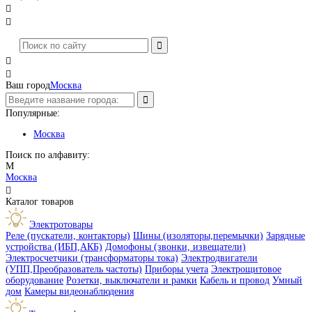




Ваш город
Москва
Популярные:
Москва
Поиск по алфавиту:
М
Москва

Каталог товаров
Электротовары
Реле (пускатели, контакторы)
Шины (изоляторы,перемычки)
Зарядные
устройства (ИБП,АКБ)
Домофоны (звонки, извещатели)
Электросчетчики (трансформаторы тока)
Электродвигатели
(УПП,Преобразователь частоты)
Приборы учета
Электрощитовое
оборудование
Розетки, выключатели и рамки
Кабель и провод
Умный
дом
Камеры видеонаблюдения