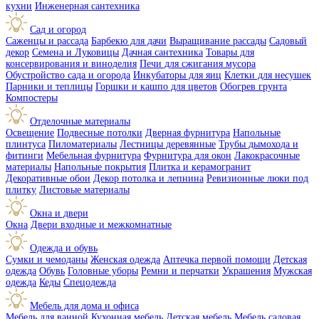
кухни
Инженерная сантехника
Сад и огород
Саженцы и рассада
Барбекю для дачи
Выращивание рассады
Садовый
декор
Семена и Луковицы
Дачная сантехника
Товары для
консервирования и виноделия
Печи для сжигания мусора
Обустройство сада и огорода
Инкубаторы для яиц
Клетки для несушек
Парники и теплицы
Горшки и кашпо для цветов
Обогрев грунта
Компостеры
Отделочные материалы
Освещение
Подвесные потолки
Дверная фурнитура
Напольные
плинтуса
Пиломатериалы
Лестницы деревянные
Трубы дымохода и
фитинги
Мебельная фурнитура
Фурнитура для окон
Лакокрасочные
материалы
Напольные покрытия
Плитка и керамогранит
Декоративные обои
Декор потолка и лепнина
Ревизионные люки под
плитку
Листовые материалы
Окна и двери
Окна
Двери входные и межкомнатные
Одежда и обувь
Сумки и чемоданы
Женская одежда
Аптечка первой помощи
Детская
одежда
Обувь
Головные уборы
Ремни и перчатки
Украшения
Мужская
одежда
Кеды
Спецодежда
Мебель для дома и офиса
Мебель для ванной
Кухонная мебель
Детская мебель
Мебель садовая