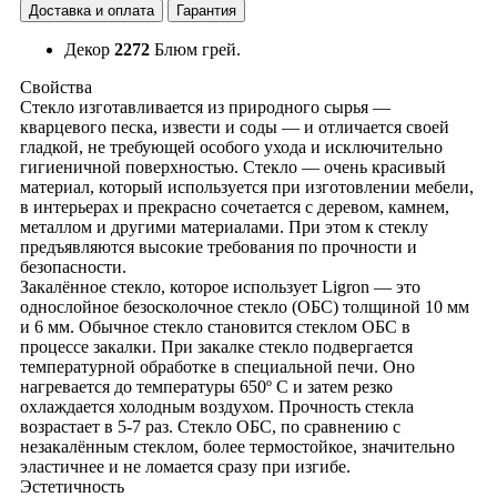
Доставка и оплата
Гарантия
Декор
2272
Блюм грей.
Свойства
Стекло изготавливается из природного сырья —
кварцевого песка, извести и соды — и отличается своей
гладкой, не требующей особого ухода и исключительно
гигиеничной поверхностью. Стекло — очень красивый
материал, который используется при изготовлении мебели,
в интерьерах и прекрасно сочетается с деревом, камнем,
металлом и другими материалами. При этом к стеклу
предъявляются высокие требования по прочности и
безопасности.
Закалённое стекло, которое использует Ligron — это
однослойное безосколочное стекло (ОБС) толщиной 10 мм
и 6 мм. Обычное стекло становится стеклом ОБС в
процессе закалки. При закалке стекло подвергается
температурной обработке в специальной печи. Оно
нагревается до температуры 650º С и затем резко
охлаждается холодным воздухом. Прочность стекла
возрастает в 5-7 раз. Стекло ОБС, по сравнению с
незакалённым стеклом, более термостойкое, значительно
эластичнее и не ломается сразу при изгибе.
Эстетичность