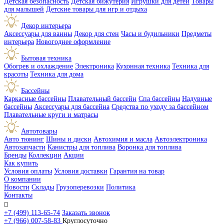
Детская безопасность
Детская бижутерия
Игрушки для детей
Товары
для малышей
Детские товары для игр и отдыха
Декор интерьера
Аксессуары для ванны
Декор для стен
Часы и будильники
Предметы
интерьера
Новогоднее оформление
Бытовая техника
Обогрев и охлаждение
Электроника
Кухонная техника
Техника для
красоты
Техника для дома
Бассейны
Каркасные бассейны
Плавательный бассейн
Спа бассейны
Надувные
бассейны
Аксессуары для бассейна
Средства по уходу за бассейном
Плавательные круги и матрасы
Автотовары
Авто тюнинг
Шины и диски
Автохимия и масла
Автоэлектроника
Автозапчасти
Канистры для топлива
Воронка для топлива
Бренды
Коллекции
Акции
Как купить
Условия оплаты
Условия доставки
Гарантия на товар
О компании
Новости
Склады
Грузоперевозки
Политика
Контакты

+7 (499) 113-65-74
Заказать звонок
+7 (966) 007-58-83
Круглосуточно