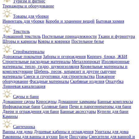
Туризм и фитнес
Тренажеры и оборудование
Товары для уборки
Инвентарь для уборки
Короби и хранение вещей
Бытовая химия
Текстиль
Домашний текстиль
Постельные принадлежности
Ткани и фурнитура
Шторы и карнизы
Ковры и коврики
Постельное белье
Стройматериалы
Дорожные покрытия
Заборы и огорождения
Кирпич, блоки, ЖБИ
Строительные расходные материалы
Металлопрокат
Изоляционные
материалы: тепло, гидро, шумоизоляция
Кровельные материалы и
комплектующие
Щебень, песок, керамзит и другие сыпучие
материалы
Смеси и грунтовки для строительства
Пожарное
оборудование
Фасадные материалы
Скобяные изделия
Опалубка
Ливневая канализация
Сауны и бани
Домашние сауны
Криосауны
Домашние хаммамы
Банные комплексы
Инфракрасные бани
Соляные бани
Печи и парогенераторы для бани
Двери и ограждения для бани
Банные аксессуары
Купели для бани
Камины
Сантехника
Ванны для дома
Душевые кабины и ограждения
Унитазы для дома
Раковины для ванны и кухни
Биде
Писсуары
Смесители для ванной и