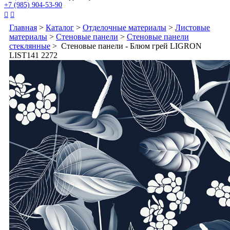
+7 (985) 904-53-90


Главная
>
Каталог
>
Отделочные материалы
>
Листовые
материалы
>
Стеновые панели
>
Стеновые панели
стеклянные
> Стеновые панели - Блюм грей LIGRON
LIST141 2272