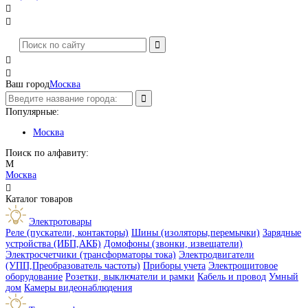




Ваш город
Москва
Популярные:
Москва
Поиск по алфавиту:
М
Москва

Каталог товаров
Электротовары
Реле (пускатели, контакторы)
Шины (изоляторы,перемычки)
Зарядные
устройства (ИБП,АКБ)
Домофоны (звонки, извещатели)
Электросчетчики (трансформаторы тока)
Электродвигатели
(УПП,Преобразователь частоты)
Приборы учета
Электрощитовое
оборудование
Розетки, выключатели и рамки
Кабель и провод
Умный
дом
Камеры видеонаблюдения