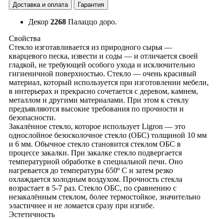
Доставка и оплата
Гарантия
Декор
2268
Палаццо доро.
Свойства
Стекло изготавливается из природного сырья —
кварцевого песка, извести и соды — и отличается своей
гладкой, не требующей особого ухода и исключительно
гигиеничной поверхностью. Стекло — очень красивый
материал, который используется при изготовлении мебели,
в интерьерах и прекрасно сочетается с деревом, камнем,
металлом и другими материалами. При этом к стеклу
предъявляются высокие требования по прочности и
безопасности.
Закалённое стекло, которое использует Ligron — это
однослойное безосколочное стекло (ОБС) толщиной 10 мм
и 6 мм. Обычное стекло становится стеклом ОБС в
процессе закалки. При закалке стекло подвергается
температурной обработке в специальной печи. Оно
нагревается до температуры 650º С и затем резко
охлаждается холодным воздухом. Прочность стекла
возрастает в 5-7 раз. Стекло ОБС, по сравнению с
незакалённым стеклом, более термостойкое, значительно
эластичнее и не ломается сразу при изгибе.
Эстетичность