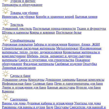
Туризм и фитнес
Тренажеры и оборудование
Товары для уборки
Инвентарь для уборки
Короби и хранение вещей
Бытовая химия
Текстиль
Домашний текстиль
Постельные принадлежности
Ткани и фурнитура
Шторы и карнизы
Ковры и коврики
Постельное белье
Стройматериалы
Дорожные покрытия
Заборы и огорождения
Кирпич, блоки, ЖБИ
Строительные расходные материалы
Металлопрокат
Изоляционные
материалы: тепло, гидро, шумоизоляция
Кровельные материалы и
комплектующие
Щебень, песок, керамзит и другие сыпучие
материалы
Смеси и грунтовки для строительства
Пожарное
оборудование
Фасадные материалы
Скобяные изделия
Опалубка
Ливневая канализация
Сауны и бани
Домашние сауны
Криосауны
Домашние хаммамы
Банные комплексы
Инфракрасные бани
Соляные бани
Печи и парогенераторы для бани
Двери и ограждения для бани
Банные аксессуары
Купели для бани
Камины
Сантехника
Ванны для дома
Душевые кабины и ограждения
Унитазы для дома
Раковины для ванны и кухни
Биде
Писсуары
Смесители для ванной и