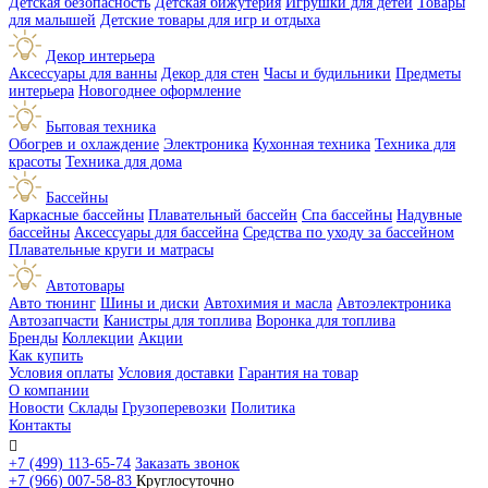
Детская безопасность
Детская бижутерия
Игрушки для детей
Товары
для малышей
Детские товары для игр и отдыха
Декор интерьера
Аксессуары для ванны
Декор для стен
Часы и будильники
Предметы
интерьера
Новогоднее оформление
Бытовая техника
Обогрев и охлаждение
Электроника
Кухонная техника
Техника для
красоты
Техника для дома
Бассейны
Каркасные бассейны
Плавательный бассейн
Спа бассейны
Надувные
бассейны
Аксессуары для бассейна
Средства по уходу за бассейном
Плавательные круги и матрасы
Автотовары
Авто тюнинг
Шины и диски
Автохимия и масла
Автоэлектроника
Автозапчасти
Канистры для топлива
Воронка для топлива
Бренды
Коллекции
Акции
Как купить
Условия оплаты
Условия доставки
Гарантия на товар
О компании
Новости
Склады
Грузоперевозки
Политика
Контакты

+7 (499) 113-65-74
Заказать звонок
+7 (966) 007-58-83
Круглосуточно