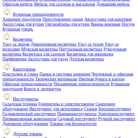
Офисная мебель
Мебель для салонов и магазинов
Домашняя мебель
Кухонные принадлежности
Хранение продуктов
Приготовление пищи
Аксессуары для напитков
Аксессуары для кухни
Органайзеры для кухни
Ванны моечные
Посуда
Кухонная утварь
Косметика
Уход за лицом
Декоративная косметика
Уход за телом
Уход за
волосами
Мужская косметика
Натуральная косметика
Рукодельная
косметика
Косметика для салонов
Косметика для маникюра
Парфюмерия
Аксессуары для ухода
Детская косметика
Канцтовары
Пластилин и глина
Папки и системы хранения
Чертежные и офисные
принадлежности
Творческие материалы
Цветная бумага и картон
Офисные принадлежности
Письменные принадлежности
Бумажная
продукция
Книги и литература
Инструменты
Складская техника
Генераторы и электростанции
Сварочное
оборудование
Инструмент для автосервиса
Станки
Бензоинструмент
Гидравлический инструмент
Пневмоинструменты
Электроинструмент
Промышленные компоненты
Садовый инструмент
Ручной инструмент
Дорожное оборудование
Товары для безопасности
Детские товары