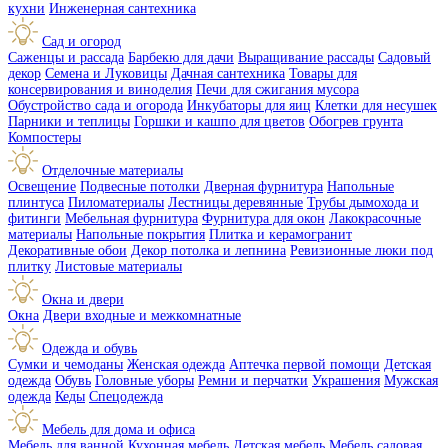
кухни
Инженерная сантехника
Сад и огород
Саженцы и рассада
Барбекю для дачи
Выращивание рассады
Садовый
декор
Семена и Луковицы
Дачная сантехника
Товары для
консервирования и виноделия
Печи для сжигания мусора
Обустройство сада и огорода
Инкубаторы для яиц
Клетки для несушек
Парники и теплицы
Горшки и кашпо для цветов
Обогрев грунта
Компостеры
Отделочные материалы
Освещение
Подвесные потолки
Дверная фурнитура
Напольные
плинтуса
Пиломатериалы
Лестницы деревянные
Трубы дымохода и
фитинги
Мебельная фурнитура
Фурнитура для окон
Лакокрасочные
материалы
Напольные покрытия
Плитка и керамогранит
Декоративные обои
Декор потолка и лепнина
Ревизионные люки под
плитку
Листовые материалы
Окна и двери
Окна
Двери входные и межкомнатные
Одежда и обувь
Сумки и чемоданы
Женская одежда
Аптечка первой помощи
Детская
одежда
Обувь
Головные уборы
Ремни и перчатки
Украшения
Мужская
одежда
Кеды
Спецодежда
Мебель для дома и офиса
Мебель для ванной
Кухонная мебель
Детская мебель
Мебель садовая