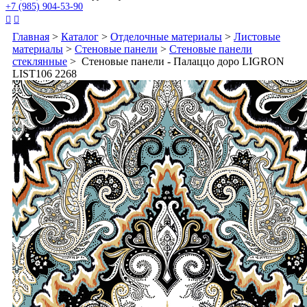
+7 (985) 904-53-90


Главная
>
Каталог
>
Отделочные материалы
>
Листовые
материалы
>
Стеновые панели
>
Стеновые панели
стеклянные
> Стеновые панели - Палаццо доро LIGRON
LIST106 2268