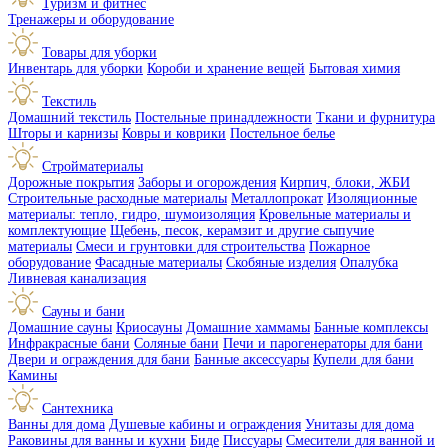
Туризм и фитнес
Тренажеры и оборудование
Товары для уборки
Инвентарь для уборки
Короби и хранение вещей
Бытовая химия
Текстиль
Домашний текстиль
Постельные принадлежности
Ткани и фурнитура
Шторы и карнизы
Ковры и коврики
Постельное белье
Стройматериалы
Дорожные покрытия
Заборы и огорождения
Кирпич, блоки, ЖБИ
Строительные расходные материалы
Металлопрокат
Изоляционные
материалы: тепло, гидро, шумоизоляция
Кровельные материалы и
комплектующие
Щебень, песок, керамзит и другие сыпучие
материалы
Смеси и грунтовки для строительства
Пожарное
оборудование
Фасадные материалы
Скобяные изделия
Опалубка
Ливневая канализация
Сауны и бани
Домашние сауны
Криосауны
Домашние хаммамы
Банные комплексы
Инфракрасные бани
Соляные бани
Печи и парогенераторы для бани
Двери и ограждения для бани
Банные аксессуары
Купели для бани
Камины
Сантехника
Ванны для дома
Душевые кабины и ограждения
Унитазы для дома
Раковины для ванны и кухни
Биде
Писсуары
Смесители для ванной и