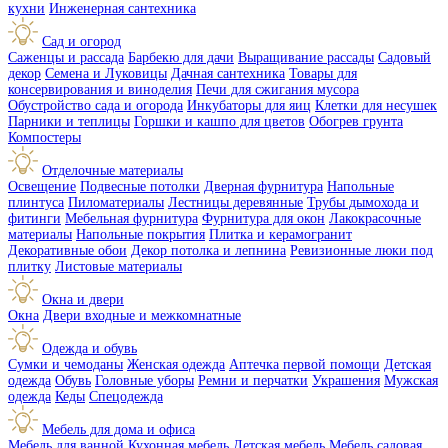
кухни
Инженерная сантехника
Сад и огород
Саженцы и рассада
Барбекю для дачи
Выращивание рассады
Садовый
декор
Семена и Луковицы
Дачная сантехника
Товары для
консервирования и виноделия
Печи для сжигания мусора
Обустройство сада и огорода
Инкубаторы для яиц
Клетки для несушек
Парники и теплицы
Горшки и кашпо для цветов
Обогрев грунта
Компостеры
Отделочные материалы
Освещение
Подвесные потолки
Дверная фурнитура
Напольные
плинтуса
Пиломатериалы
Лестницы деревянные
Трубы дымохода и
фитинги
Мебельная фурнитура
Фурнитура для окон
Лакокрасочные
материалы
Напольные покрытия
Плитка и керамогранит
Декоративные обои
Декор потолка и лепнина
Ревизионные люки под
плитку
Листовые материалы
Окна и двери
Окна
Двери входные и межкомнатные
Одежда и обувь
Сумки и чемоданы
Женская одежда
Аптечка первой помощи
Детская
одежда
Обувь
Головные уборы
Ремни и перчатки
Украшения
Мужская
одежда
Кеды
Спецодежда
Мебель для дома и офиса
Мебель для ванной
Кухонная мебель
Детская мебель
Мебель садовая