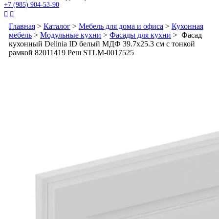
+7 (985) 904-53-90


Главная
>
Каталог
>
Мебель для дома и офиса
>
Кухонная
мебель
>
Модульные кухни
>
Фасады для кухни
> Фасад
кухонный Delinia ID белый МДФ 39.7x25.3 см с тонкой
рамкой 82011419 Реш STLM-0017525