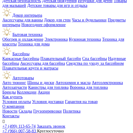
Детская безопасность
Детская бижутерия
Игрушки для детей
Товары
для малышей
Детские товары для игр и отдыха
Декор интерьера
Аксессуары для ванны
Декор для стен
Часы и будильники
Предметы
интерьера
Новогоднее оформление
Бытовая техника
Обогрев и охлаждение
Электроника
Кухонная техника
Техника для
красоты
Техника для дома
Бассейны
Каркасные бассейны
Плавательный бассейн
Спа бассейны
Надувные
бассейны
Аксессуары для бассейна
Средства по уходу за бассейном
Плавательные круги и матрасы
Автотовары
Авто тюнинг
Шины и диски
Автохимия и масла
Автоэлектроника
Автозапчасти
Канистры для топлива
Воронка для топлива
Бренды
Коллекции
Акции
Как купить
Условия оплаты
Условия доставки
Гарантия на товар
О компании
Новости
Склады
Грузоперевозки
Политика
Контакты

+7 (499) 113-65-74
Заказать звонок
+7 (966) 007-58-83
Круглосуточно