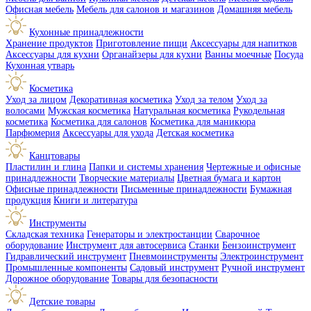
Офисная мебель
Мебель для салонов и магазинов
Домашняя мебель
Кухонные принадлежности
Хранение продуктов
Приготовление пищи
Аксессуары для напитков
Аксессуары для кухни
Органайзеры для кухни
Ванны моечные
Посуда
Кухонная утварь
Косметика
Уход за лицом
Декоративная косметика
Уход за телом
Уход за
волосами
Мужская косметика
Натуральная косметика
Рукодельная
косметика
Косметика для салонов
Косметика для маникюра
Парфюмерия
Аксессуары для ухода
Детская косметика
Канцтовары
Пластилин и глина
Папки и системы хранения
Чертежные и офисные
принадлежности
Творческие материалы
Цветная бумага и картон
Офисные принадлежности
Письменные принадлежности
Бумажная
продукция
Книги и литература
Инструменты
Складская техника
Генераторы и электростанции
Сварочное
оборудование
Инструмент для автосервиса
Станки
Бензоинструмент
Гидравлический инструмент
Пневмоинструменты
Электроинструмент
Промышленные компоненты
Садовый инструмент
Ручной инструмент
Дорожное оборудование
Товары для безопасности
Детские товары