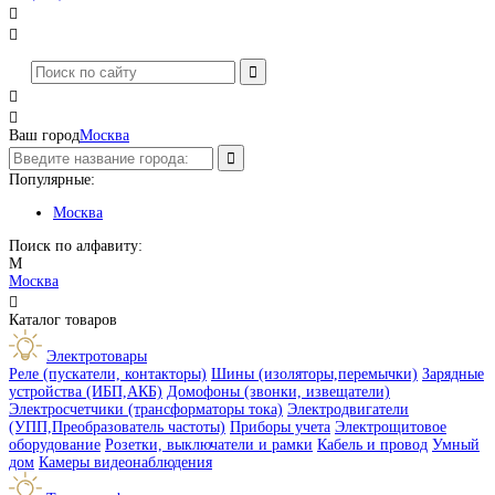




Ваш город
Москва
Популярные:
Москва
Поиск по алфавиту:
М
Москва

Каталог товаров
Электротовары
Реле (пускатели, контакторы)
Шины (изоляторы,перемычки)
Зарядные
устройства (ИБП,АКБ)
Домофоны (звонки, извещатели)
Электросчетчики (трансформаторы тока)
Электродвигатели
(УПП,Преобразователь частоты)
Приборы учета
Электрощитовое
оборудование
Розетки, выключатели и рамки
Кабель и провод
Умный
дом
Камеры видеонаблюдения