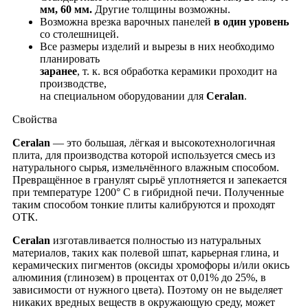
мм, 60 мм.
Другие толщины возможны.
Возможна врезка варочных панелей
в один уровень
со столешницей.
Все размеры изделий и вырезы в них необходимо
планировать
заранее
, т. к. вся обработка керамики проходит на
производстве,
на специальном оборудовании для
Ceralan
.
Свойства
Ceralan
― это большая, лёгкая и высокотехнологичная
плита, для производства которой используется смесь из
натурального сырья, измельчённого влажным способом.
Превращённое в гранулят сырьё уплотняется и запекается
при температуре 1200° С в гибридной печи. Полученные
таким способом тонкие плиты калибруются и проходят
ОТК.
Ceralan
изготавливается полностью из натуральных
материалов, таких как полевой шпат, карьерная глина, и
керамических пигментов (оксиды хромофоры и/или окись
алюминия (глинозем) в процентах от 0,01% до 25%, в
зависимости от нужного цвета). Поэтому он не выделяет
никаких вредных веществ в окружающую среду, может