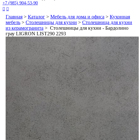
+7 (985) 904-53-90


Главная
>
Каталог
>
Мебель для дома и офиса
>
Кухонная
мебель
>
Столешницы для кухни
>
Столешница для кухни
из керамогранита
> Столешницы для кухни - Бардолино
грау LIGRON LIST290 2293