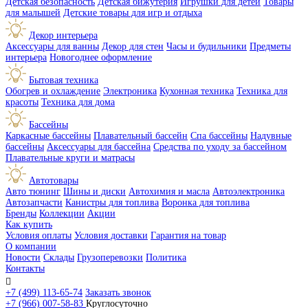
Детская безопасность
Детская бижутерия
Игрушки для детей
Товары
для малышей
Детские товары для игр и отдыха
Декор интерьера
Аксессуары для ванны
Декор для стен
Часы и будильники
Предметы
интерьера
Новогоднее оформление
Бытовая техника
Обогрев и охлаждение
Электроника
Кухонная техника
Техника для
красоты
Техника для дома
Бассейны
Каркасные бассейны
Плавательный бассейн
Спа бассейны
Надувные
бассейны
Аксессуары для бассейна
Средства по уходу за бассейном
Плавательные круги и матрасы
Автотовары
Авто тюнинг
Шины и диски
Автохимия и масла
Автоэлектроника
Автозапчасти
Канистры для топлива
Воронка для топлива
Бренды
Коллекции
Акции
Как купить
Условия оплаты
Условия доставки
Гарантия на товар
О компании
Новости
Склады
Грузоперевозки
Политика
Контакты

+7 (499) 113-65-74
Заказать звонок
+7 (966) 007-58-83
Круглосуточно