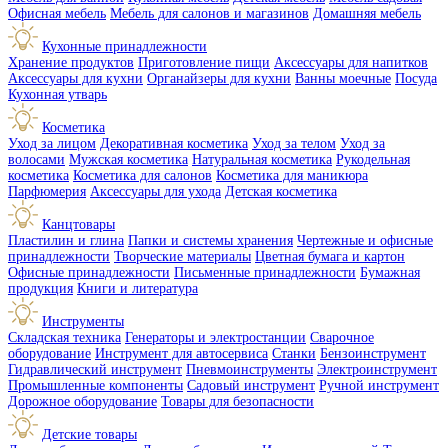
Офисная мебель
Мебель для салонов и магазинов
Домашняя мебель
Кухонные принадлежности
Хранение продуктов
Приготовление пищи
Аксессуары для напитков
Аксессуары для кухни
Органайзеры для кухни
Ванны моечные
Посуда
Кухонная утварь
Косметика
Уход за лицом
Декоративная косметика
Уход за телом
Уход за
волосами
Мужская косметика
Натуральная косметика
Рукодельная
косметика
Косметика для салонов
Косметика для маникюра
Парфюмерия
Аксессуары для ухода
Детская косметика
Канцтовары
Пластилин и глина
Папки и системы хранения
Чертежные и офисные
принадлежности
Творческие материалы
Цветная бумага и картон
Офисные принадлежности
Письменные принадлежности
Бумажная
продукция
Книги и литература
Инструменты
Складская техника
Генераторы и электростанции
Сварочное
оборудование
Инструмент для автосервиса
Станки
Бензоинструмент
Гидравлический инструмент
Пневмоинструменты
Электроинструмент
Промышленные компоненты
Садовый инструмент
Ручной инструмент
Дорожное оборудование
Товары для безопасности
Детские товары