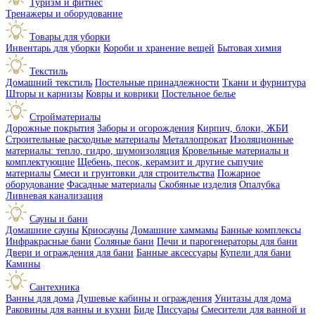
Туризм и фитнес
Тренажеры и оборудование
Товары для уборки
Инвентарь для уборки
Короби и хранение вещей
Бытовая химия
Текстиль
Домашний текстиль
Постельные принадлежности
Ткани и фурнитура
Шторы и карнизы
Ковры и коврики
Постельное белье
Стройматериалы
Дорожные покрытия
Заборы и огорождения
Кирпич, блоки, ЖБИ
Строительные расходные материалы
Металлопрокат
Изоляционные
материалы: тепло, гидро, шумоизоляция
Кровельные материалы и
комплектующие
Щебень, песок, керамзит и другие сыпучие
материалы
Смеси и грунтовки для строительства
Пожарное
оборудование
Фасадные материалы
Скобяные изделия
Опалубка
Ливневая канализация
Сауны и бани
Домашние сауны
Криосауны
Домашние хаммамы
Банные комплексы
Инфракрасные бани
Соляные бани
Печи и парогенераторы для бани
Двери и ограждения для бани
Банные аксессуары
Купели для бани
Камины
Сантехника
Ванны для дома
Душевые кабины и ограждения
Унитазы для дома
Раковины для ванны и кухни
Биде
Писсуары
Смесители для ванной и