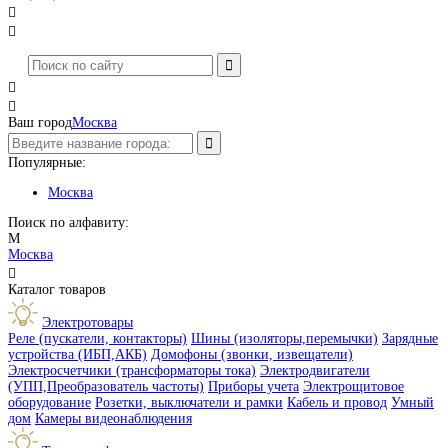




Ваш город
Москва
Популярные:
Москва
Поиск по алфавиту:
М
Москва

Каталог товаров
Электротовары
Реле (пускатели, контакторы)
Шины (изоляторы,перемычки)
Зарядные
устройства (ИБП,АКБ)
Домофоны (звонки, извещатели)
Электросчетчики (трансформаторы тока)
Электродвигатели
(УПП,Преобразователь частоты)
Приборы учета
Электрощитовое
оборудование
Розетки, выключатели и рамки
Кабель и провод
Умный
дом
Камеры видеонаблюдения