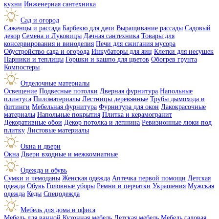
кухни
Инженерная сантехника
Сад и огород
Саженцы и рассада
Барбекю для дачи
Выращивание рассады
Садовый
декор
Семена и Луковицы
Дачная сантехника
Товары для
консервирования и виноделия
Печи для сжигания мусора
Обустройство сада и огорода
Инкубаторы для яиц
Клетки для несушек
Парники и теплицы
Горшки и кашпо для цветов
Обогрев грунта
Компостеры
Отделочные материалы
Освещение
Подвесные потолки
Дверная фурнитура
Напольные
плинтуса
Пиломатериалы
Лестницы деревянные
Трубы дымохода и
фитинги
Мебельная фурнитура
Фурнитура для окон
Лакокрасочные
материалы
Напольные покрытия
Плитка и керамогранит
Декоративные обои
Декор потолка и лепнина
Ревизионные люки под
плитку
Листовые материалы
Окна и двери
Окна
Двери входные и межкомнатные
Одежда и обувь
Сумки и чемоданы
Женская одежда
Аптечка первой помощи
Детская
одежда
Обувь
Головные уборы
Ремни и перчатки
Украшения
Мужская
одежда
Кеды
Спецодежда
Мебель для дома и офиса
Мебель для ванной
Кухонная мебель
Детская мебель
Мебель садовая