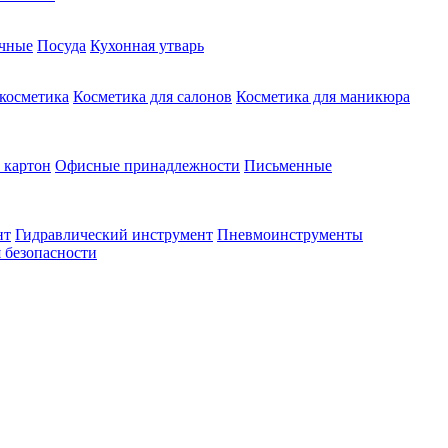
чные
Посуда
Кухонная утварь
 косметика
Косметика для салонов
Косметика для маникюра
 картон
Офисные принадлежности
Письменные
нт
Гидравлический инструмент
Пневмоинструменты
 безопасности