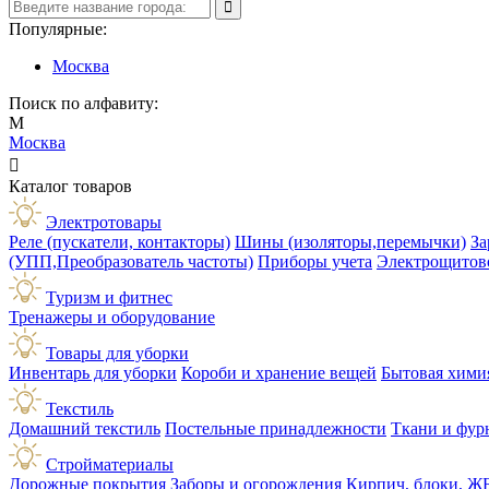
Популярные:
Москва
Поиск по алфавиту:
М
Москва

Каталог товаров
Электротовары
Реле (пускатели, контакторы)
Шины (изоляторы,перемычки)
За
(УПП,Преобразователь частоты)
Приборы учета
Электрощитов
Туризм и фитнес
Тренажеры и оборудование
Товары для уборки
Инвентарь для уборки
Короби и хранение вещей
Бытовая хими
Текстиль
Домашний текстиль
Постельные принадлежности
Ткани и фур
Стройматериалы
Дорожные покрытия
Заборы и огорождения
Кирпич, блоки, Ж