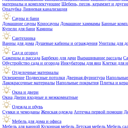
материалы и комплектующие
Щебень, песок, керамзит и друг
Опалубка
Ливневая канализация
Сауны и бани
Домашние сауны
Криосауны
Домашние хаммамы
Банные комп
Купели для бани
Камины
Сантехника
Ванны для дома
Душевые кабины и ограждения
Унитазы для д
Сад и огород
Саженцы и рассада
Барбекю для дачи
Выращивание рассады
Са
Обустройство сада и огорода
Инкубаторы для яиц
Клетки для 
Отделочные материалы
Освещение
Подвесные потолки
Дверная фурнитура
Напольные
Лакокрасочные материалы
Напольные покрытия
Плитка и кер
Окна и двери
Окна
Двери входные и межкомнатные
Одежда и обувь
Сумки и чемоданы
Женская одежда
Аптечка первой помощи
Д
Мебель для дома и офиса
Мебель для ванной
Кухонная мебель
Детская мебель
Мебель са