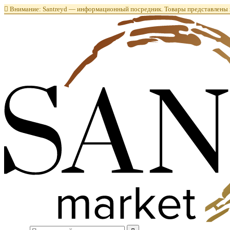

Внимание: Santreyd — информационный посредник. Товары представлены в