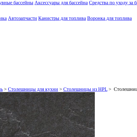
увные бассейны
Аксессуары для бассейна
Средства по уходу за 
ика
Автозапчасти
Канистры для топлива
Воронка для топлива
ль
>
Столешницы для кухни
>
Столешницы из HPL
> Столешниц