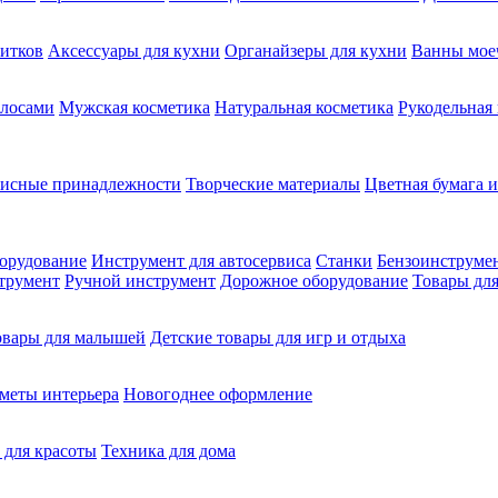
питков
Аксессуары для кухни
Органайзеры для кухни
Ванны мое
олосами
Мужская косметика
Натуральная косметика
Рукодельная
фисные принадлежности
Творческие материалы
Цветная бумага и
орудование
Инструмент для автосервиса
Станки
Бензоинструме
трумент
Ручной инструмент
Дорожное оборудование
Товары для
овары для малышей
Детские товары для игр и отдыха
меты интерьера
Новогоднее оформление
 для красоты
Техника для дома