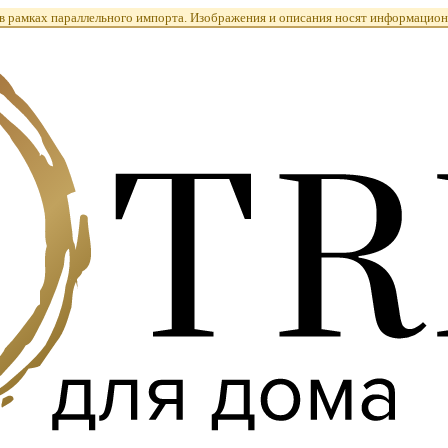
 рамках параллельного импорта. Изображения и описания носят информацион