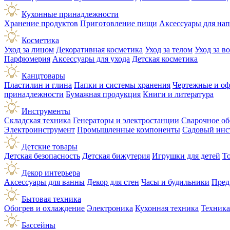
Кухонные принадлежности
Хранение продуктов
Приготовление пищи
Аксессуары для на
Косметика
Уход за лицом
Декоративная косметика
Уход за телом
Уход за в
Парфюмерия
Аксессуары для ухода
Детская косметика
Канцтовары
Пластилин и глина
Папки и системы хранения
Чертежные и о
принадлежности
Бумажная продукция
Книги и литература
Инструменты
Складская техника
Генераторы и электростанции
Сварочное об
Электроинструмент
Промышленные компоненты
Садовый инс
Детские товары
Детская безопасность
Детская бижутерия
Игрушки для детей
Т
Декор интерьера
Аксессуары для ванны
Декор для стен
Часы и будильники
Пред
Бытовая техника
Обогрев и охлаждение
Электроника
Кухонная техника
Техника
Бассейны