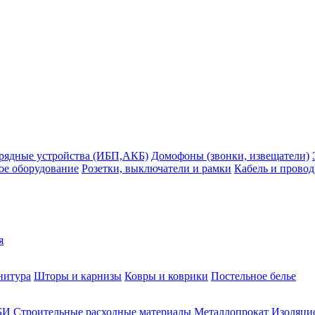
рядные устройства (ИБП,АКБ)
Домофоны (звонки, извещатели)
ое оборудование
Розетки, выключатели и рамки
Кабель и провод
я
нитура
Шторы и карнизы
Ковры и коврики
Постельное белье
БИ
Строительные расходные материалы
Металлопрокат
Изоляцио