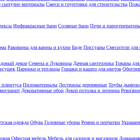
ие сыпучие материалы
Смеси и грунтовки для строительства
Пожа
лексы
Инфракрасные бани
Соляные бани
Печи и парогенераторы
ома
Раковины для ванны и кухни
Биде
Писсуары
Смесители для 
довый декор
Семена и Луковицы
Дачная сантехника
Товары для
несушек
Парники и теплицы
Горшки и кашпо для цветов
Обогрев
 плинтуса
Пиломатериалы
Лестницы деревянные
Трубы дымохо
амогранит
Декоративные обои
Декор потолка и лепнина
Ревизио
етская одежда
Обувь
Головные уборы
Ремни и перчатки
Украшен
довая
Офисная мебель
Мебель для салонов и магазинов
Домашняя