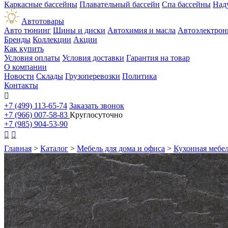
Каркасные бассейны
Плавательный бассейн
Спа бассейны
Над
Автотовары
Авто тюнинг
Шины и диски
Автохимия и масла
Автоэлектрон
Бренды
Коллекции
Акции
Как купить
Условия оплаты
Условия доставки
Гарантия на товар
О компании
Новости
Склады
Грузоперевозки
Политика
Контакты

+7 (499) 113-65-74
Заказать звонок
+7 (966) 007-58-83
Круглосуточно
+7 (985) 904-53-90


Главная
>
Каталог
>
Мебель для дома и офиса
>
Кухонная мебе