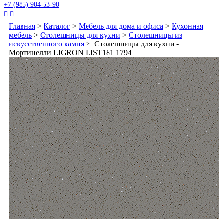
+7 (985) 904-53-90


Главная
>
Каталог
>
Мебель для дома и офиса
>
Кухонная
мебель
>
Столешницы для кухни
>
Столешницы из
искусственного камня
> Столешницы для кухни -
Мортинелли LIGRON LIST181 1794