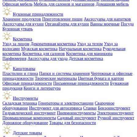
Офисная мебель
Мебель для салонов и магазинов
Домашняя мебель
Кухонные принадлежности
Хранение продуктов
Приготовление пищи
Аксессуары для напитков
Аксессуары для кухни
Органайзеры для кухни
Ванны моечные
Посуда
Кухонная утварь
Косметика
Уход за лицом
Декоративная косметика
Уход за телом
Уход за
волосами
Мужская косметика
Натуральная косметика
Рукодельная
косметика
Косметика для салонов
Косметика для маникюра
Парфюмерия
Аксессуары для ухода
Детская косметика
Канцтовары
Пластилин и глина
Папки и системы хранения
Чертежные и офисные
принадлежности
Творческие материалы
Цветная бумага и картон
Офисные принадлежности
Письменные принадлежности
Бумажная
продукция
Книги и литература
Инструменты
Складская техника
Генераторы и электростанции
Сварочное
оборудование
Инструмент для автосервиса
Станки
Бензоинструмент
Гидравлический инструмент
Пневмоинструменты
Электроинструмент
Промышленные компоненты
Садовый инструмент
Ручной инструмент
Дорожное оборудование
Товары для безопасности
Детские товары