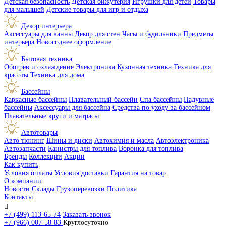
Детская безопасность
Детская бижутерия
Игрушки для детей
Товары
для малышей
Детские товары для игр и отдыха
Декор интерьера
Аксессуары для ванны
Декор для стен
Часы и будильники
Предметы
интерьера
Новогоднее оформление
Бытовая техника
Обогрев и охлаждение
Электроника
Кухонная техника
Техника для
красоты
Техника для дома
Бассейны
Каркасные бассейны
Плавательный бассейн
Спа бассейны
Надувные
бассейны
Аксессуары для бассейна
Средства по уходу за бассейном
Плавательные круги и матрасы
Автотовары
Авто тюнинг
Шины и диски
Автохимия и масла
Автоэлектроника
Автозапчасти
Канистры для топлива
Воронка для топлива
Бренды
Коллекции
Акции
Как купить
Условия оплаты
Условия доставки
Гарантия на товар
О компании
Новости
Склады
Грузоперевозки
Политика
Контакты

+7 (499) 113-65-74
Заказать звонок
+7 (966) 007-58-83
Круглосуточно