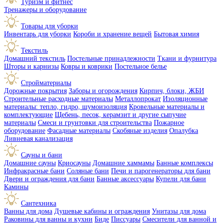
Туризм и фитнес
Тренажеры и оборудование
Товары для уборки
Инвентарь для уборки
Короби и хранение вещей
Бытовая химия
Текстиль
Домашний текстиль
Постельные принадлежности
Ткани и фурнитура
Шторы и карнизы
Ковры и коврики
Постельное белье
Стройматериалы
Дорожные покрытия
Заборы и огорождения
Кирпич, блоки, ЖБИ
Строительные расходные материалы
Металлопрокат
Изоляционные
материалы: тепло, гидро, шумоизоляция
Кровельные материалы и
комплектующие
Щебень, песок, керамзит и другие сыпучие
материалы
Смеси и грунтовки для строительства
Пожарное
оборудование
Фасадные материалы
Скобяные изделия
Опалубка
Ливневая канализация
Сауны и бани
Домашние сауны
Криосауны
Домашние хаммамы
Банные комплексы
Инфракрасные бани
Соляные бани
Печи и парогенераторы для бани
Двери и ограждения для бани
Банные аксессуары
Купели для бани
Камины
Сантехника
Ванны для дома
Душевые кабины и ограждения
Унитазы для дома
Раковины для ванны и кухни
Биде
Писсуары
Смесители для ванной и