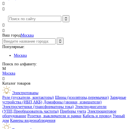




Ваш город
Москва
Популярные:
Москва
Поиск по алфавиту:
М
Москва

Каталог товаров
Электротовары
Реле (пускатели, контакторы)
Шины (изоляторы,перемычки)
Зарядные
устройства (ИБП,АКБ)
Домофоны (звонки, извещатели)
Электросчетчики (трансформаторы тока)
Электродвигатели
(УПП,Преобразователь частоты)
Приборы учета
Электрощитовое
оборудование
Розетки, выключатели и рамки
Кабель и провод
Умный
дом
Камеры видеонаблюдения