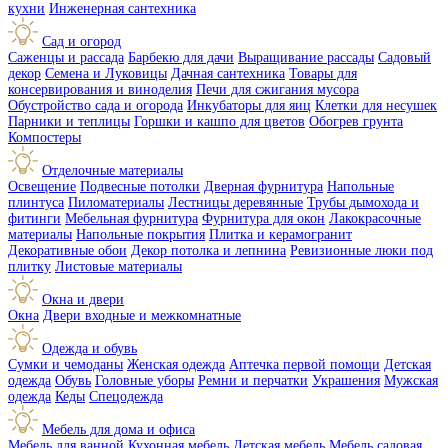
кухни
Инженерная сантехника
Сад и огород
Саженцы и рассада
Барбекю для дачи
Выращивание рассады
Садовый
декор
Семена и Луковицы
Дачная сантехника
Товары для
консервирования и виноделия
Печи для сжигания мусора
Обустройство сада и огорода
Инкубаторы для яиц
Клетки для несушек
Парники и теплицы
Горшки и кашпо для цветов
Обогрев грунта
Компостеры
Отделочные материалы
Освещение
Подвесные потолки
Дверная фурнитура
Напольные
плинтуса
Пиломатериалы
Лестницы деревянные
Трубы дымохода и
фитинги
Мебельная фурнитура
Фурнитура для окон
Лакокрасочные
материалы
Напольные покрытия
Плитка и керамогранит
Декоративные обои
Декор потолка и лепнина
Ревизионные люки под
плитку
Листовые материалы
Окна и двери
Окна
Двери входные и межкомнатные
Одежда и обувь
Сумки и чемоданы
Женская одежда
Аптечка первой помощи
Детская
одежда
Обувь
Головные уборы
Ремни и перчатки
Украшения
Мужская
одежда
Кеды
Спецодежда
Мебель для дома и офиса
Мебель для ванной
Кухонная мебель
Детская мебель
Мебель садовая