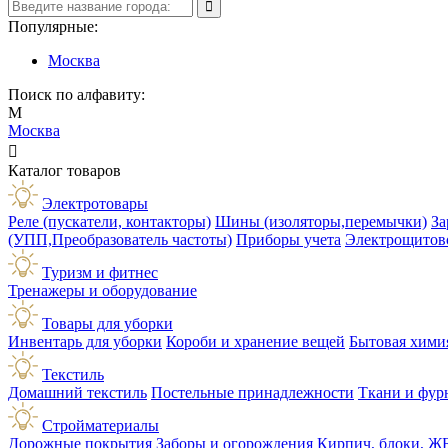
Популярные:
Москва
Поиск по алфавиту:
М
Москва

Каталог товаров
Электротовары
Реле (пускатели, контакторы)
Шины (изоляторы,перемычки)
За
(УПП,Преобразователь частоты)
Приборы учета
Электрощитов
Туризм и фитнес
Тренажеры и оборудование
Товары для уборки
Инвентарь для уборки
Короби и хранение вещей
Бытовая хими
Текстиль
Домашний текстиль
Постельные принадлежности
Ткани и фур
Стройматериалы
Дорожные покрытия
Заборы и огорождения
Кирпич, блоки, Ж