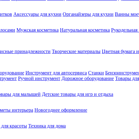
питков
Аксессуары для кухни
Органайзеры для кухни
Ванны мое
олосами
Мужская косметика
Натуральная косметика
Рукодельная
фисные принадлежности
Творческие материалы
Цветная бумага и
орудование
Инструмент для автосервиса
Станки
Бензоинструме
трумент
Ручной инструмент
Дорожное оборудование
Товары для
овары для малышей
Детские товары для игр и отдыха
меты интерьера
Новогоднее оформление
 для красоты
Техника для дома