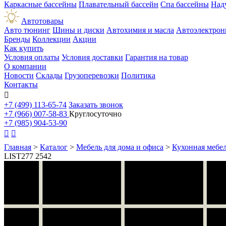
Каркасные бассейны
Плавательный бассейн
Спа бассейны
Над
Автотовары
Авто тюнинг
Шины и диски
Автохимия и масла
Автоэлектрон
Бренды
Коллекции
Акции
Как купить
Условия оплаты
Условия доставки
Гарантия на товар
О компании
Новости
Склады
Грузоперевозки
Политика
Контакты

+7 (499) 113-65-74
Заказать звонок
+7 (966) 007-58-83
Круглосуточно
+7 (985) 904-53-90


Главная
>
Каталог
>
Мебель для дома и офиса
>
Кухонная мебе
LIST277 2542