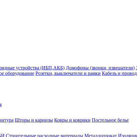
рядные устройства (ИБП,АКБ)
Домофоны (звонки, извещатели)
ое оборудование
Розетки, выключатели и рамки
Кабель и провод
я
нитура
Шторы и карнизы
Ковры и коврики
Постельное белье
БИ
Строительные расходные материалы
Металлопрокат
Изоляцио