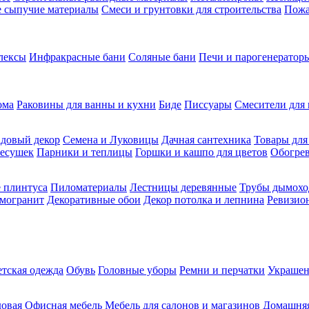
ие сыпучие материалы
Смеси и грунтовки для строительства
Пожа
лексы
Инфракрасные бани
Соляные бани
Печи и парогенераторы
ома
Раковины для ванны и кухни
Биде
Писсуары
Смесители для 
довый декор
Семена и Луковицы
Дачная сантехника
Товары для
несушек
Парники и теплицы
Горшки и кашпо для цветов
Обогрев
 плинтуса
Пиломатериалы
Лестницы деревянные
Трубы дымохо
амогранит
Декоративные обои
Декор потолка и лепнина
Ревизио
етская одежда
Обувь
Головные уборы
Ремни и перчатки
Украшен
довая
Офисная мебель
Мебель для салонов и магазинов
Домашняя