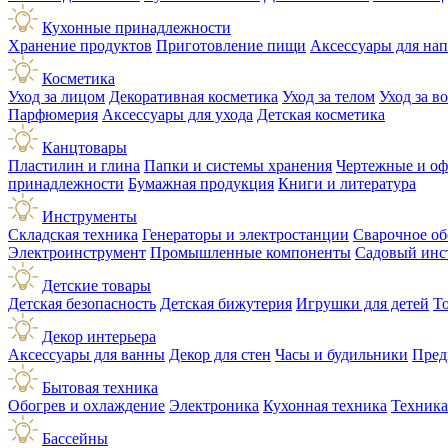
Кухонные принадлежности
Хранение продуктов
Приготовление пищи
Аксессуары для на
Косметика
Уход за лицом
Декоративная косметика
Уход за телом
Уход за в
Парфюмерия
Аксессуары для ухода
Детская косметика
Канцтовары
Пластилин и глина
Папки и системы хранения
Чертежные и о
принадлежности
Бумажная продукция
Книги и литература
Инструменты
Складская техника
Генераторы и электростанции
Сварочное об
Электроинструмент
Промышленные компоненты
Садовый инс
Детские товары
Детская безопасность
Детская бижутерия
Игрушки для детей
Т
Декор интерьера
Аксессуары для ванны
Декор для стен
Часы и будильники
Пред
Бытовая техника
Обогрев и охлаждение
Электроника
Кухонная техника
Техника
Бассейны