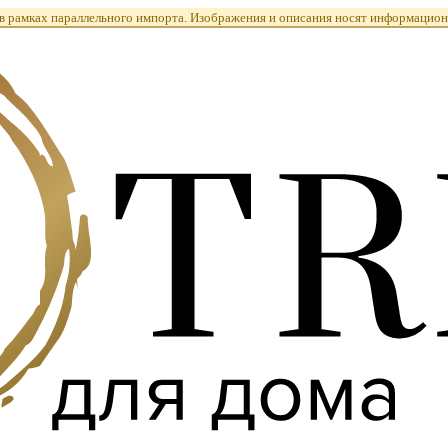
 рамках параллельного импорта. Изображения и описания носят информацион