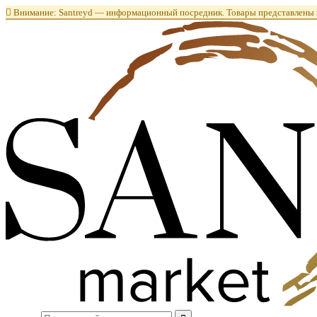

Внимание: Santreyd — информационный посредник. Товары представлены в