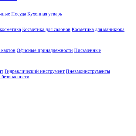
чные
Посуда
Кухонная утварь
 косметика
Косметика для салонов
Косметика для маникюра
 картон
Офисные принадлежности
Письменные
нт
Гидравлический инструмент
Пневмоинструменты
 безопасности