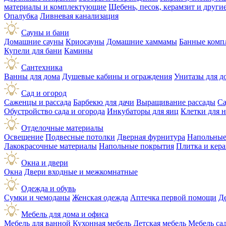
материалы и комплектующие
Щебень, песок, керамзит и друг
Опалубка
Ливневая канализация
Сауны и бани
Домашние сауны
Криосауны
Домашние хаммамы
Банные комп
Купели для бани
Камины
Сантехника
Ванны для дома
Душевые кабины и ограждения
Унитазы для д
Сад и огород
Саженцы и рассада
Барбекю для дачи
Выращивание рассады
Са
Обустройство сада и огорода
Инкубаторы для яиц
Клетки для 
Отделочные материалы
Освещение
Подвесные потолки
Дверная фурнитура
Напольные
Лакокрасочные материалы
Напольные покрытия
Плитка и кер
Окна и двери
Окна
Двери входные и межкомнатные
Одежда и обувь
Сумки и чемоданы
Женская одежда
Аптечка первой помощи
Д
Мебель для дома и офиса
Мебель для ванной
Кухонная мебель
Детская мебель
Мебель са