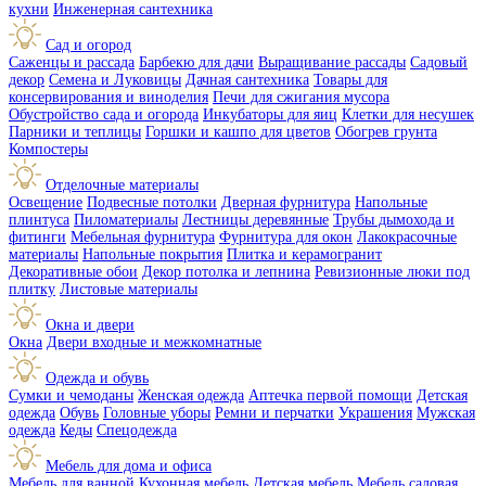
кухни
Инженерная сантехника
Сад и огород
Саженцы и рассада
Барбекю для дачи
Выращивание рассады
Садовый
декор
Семена и Луковицы
Дачная сантехника
Товары для
консервирования и виноделия
Печи для сжигания мусора
Обустройство сада и огорода
Инкубаторы для яиц
Клетки для несушек
Парники и теплицы
Горшки и кашпо для цветов
Обогрев грунта
Компостеры
Отделочные материалы
Освещение
Подвесные потолки
Дверная фурнитура
Напольные
плинтуса
Пиломатериалы
Лестницы деревянные
Трубы дымохода и
фитинги
Мебельная фурнитура
Фурнитура для окон
Лакокрасочные
материалы
Напольные покрытия
Плитка и керамогранит
Декоративные обои
Декор потолка и лепнина
Ревизионные люки под
плитку
Листовые материалы
Окна и двери
Окна
Двери входные и межкомнатные
Одежда и обувь
Сумки и чемоданы
Женская одежда
Аптечка первой помощи
Детская
одежда
Обувь
Головные уборы
Ремни и перчатки
Украшения
Мужская
одежда
Кеды
Спецодежда
Мебель для дома и офиса
Мебель для ванной
Кухонная мебель
Детская мебель
Мебель садовая