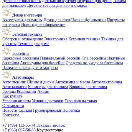
Детская безопасность
Детская бижутерия
Игрушки для детей
Товары
для малышей
Детские товары для игр и отдыха
Декор интерьера
Аксессуары для ванны
Декор для стен
Часы и будильники
Предметы
интерьера
Новогоднее оформление
Бытовая техника
Обогрев и охлаждение
Электроника
Кухонная техника
Техника для
красоты
Техника для дома
Бассейны
Каркасные бассейны
Плавательный бассейн
Спа бассейны
Надувные
бассейны
Аксессуары для бассейна
Средства по уходу за бассейном
Плавательные круги и матрасы
Автотовары
Авто тюнинг
Шины и диски
Автохимия и масла
Автоэлектроника
Автозапчасти
Канистры для топлива
Воронка для топлива
Бренды
Коллекции
Акции
Как купить
Условия оплаты
Условия доставки
Гарантия на товар
О компании
Новости
Склады
Грузоперевозки
Политика
Контакты

+7 (499) 113-65-74
Заказать звонок
+7 (966) 007-58-83
Круглосуточно