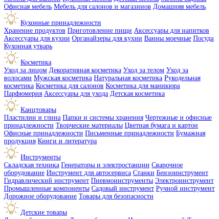
Офисная мебель
Мебель для салонов и магазинов
Домашняя мебель
Кухонные принадлежности
Хранение продуктов
Приготовление пищи
Аксессуары для напитков
Аксессуары для кухни
Органайзеры для кухни
Ванны моечные
Посуда
Кухонная утварь
Косметика
Уход за лицом
Декоративная косметика
Уход за телом
Уход за
волосами
Мужская косметика
Натуральная косметика
Рукодельная
косметика
Косметика для салонов
Косметика для маникюра
Парфюмерия
Аксессуары для ухода
Детская косметика
Канцтовары
Пластилин и глина
Папки и системы хранения
Чертежные и офисные
принадлежности
Творческие материалы
Цветная бумага и картон
Офисные принадлежности
Письменные принадлежности
Бумажная
продукция
Книги и литература
Инструменты
Складская техника
Генераторы и электростанции
Сварочное
оборудование
Инструмент для автосервиса
Станки
Бензоинструмент
Гидравлический инструмент
Пневмоинструменты
Электроинструмент
Промышленные компоненты
Садовый инструмент
Ручной инструмент
Дорожное оборудование
Товары для безопасности
Детские товары