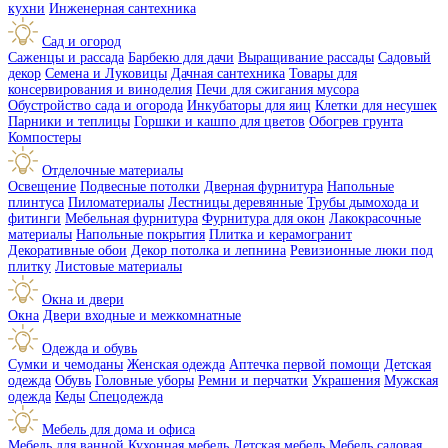
кухни
Инженерная сантехника
Сад и огород
Саженцы и рассада
Барбекю для дачи
Выращивание рассады
Садовый
декор
Семена и Луковицы
Дачная сантехника
Товары для
консервирования и виноделия
Печи для сжигания мусора
Обустройство сада и огорода
Инкубаторы для яиц
Клетки для несушек
Парники и теплицы
Горшки и кашпо для цветов
Обогрев грунта
Компостеры
Отделочные материалы
Освещение
Подвесные потолки
Дверная фурнитура
Напольные
плинтуса
Пиломатериалы
Лестницы деревянные
Трубы дымохода и
фитинги
Мебельная фурнитура
Фурнитура для окон
Лакокрасочные
материалы
Напольные покрытия
Плитка и керамогранит
Декоративные обои
Декор потолка и лепнина
Ревизионные люки под
плитку
Листовые материалы
Окна и двери
Окна
Двери входные и межкомнатные
Одежда и обувь
Сумки и чемоданы
Женская одежда
Аптечка первой помощи
Детская
одежда
Обувь
Головные уборы
Ремни и перчатки
Украшения
Мужская
одежда
Кеды
Спецодежда
Мебель для дома и офиса
Мебель для ванной
Кухонная мебель
Детская мебель
Мебель садовая