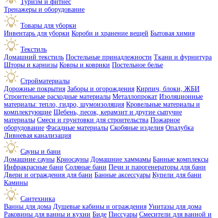
Туризм и фитнес
Тренажеры и оборудование
Товары для уборки
Инвентарь для уборки
Короби и хранение вещей
Бытовая химия
Текстиль
Домашний текстиль
Постельные принадлежности
Ткани и фурнитура
Шторы и карнизы
Ковры и коврики
Постельное белье
Стройматериалы
Дорожные покрытия
Заборы и огорождения
Кирпич, блоки, ЖБИ
Строительные расходные материалы
Металлопрокат
Изоляционные
материалы: тепло, гидро, шумоизоляция
Кровельные материалы и
комплектующие
Щебень, песок, керамзит и другие сыпучие
материалы
Смеси и грунтовки для строительства
Пожарное
оборудование
Фасадные материалы
Скобяные изделия
Опалубка
Ливневая канализация
Сауны и бани
Домашние сауны
Криосауны
Домашние хаммамы
Банные комплексы
Инфракрасные бани
Соляные бани
Печи и парогенераторы для бани
Двери и ограждения для бани
Банные аксессуары
Купели для бани
Камины
Сантехника
Ванны для дома
Душевые кабины и ограждения
Унитазы для дома
Раковины для ванны и кухни
Биде
Писсуары
Смесители для ванной и