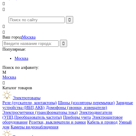




Ваш город
Москва
Популярные:
Москва
Поиск по алфавиту:
М
Москва

Каталог товаров
Электротовары
Реле (пускатели, контакторы)
Шины (изоляторы,перемычки)
Зарядные
устройства (ИБП,АКБ)
Домофоны (звонки, извещатели)
Электросчетчики (трансформаторы тока)
Электродвигатели
(УПП,Преобразователь частоты)
Приборы учета
Электрощитовое
оборудование
Розетки, выключатели и рамки
Кабель и провод
Умный
дом
Камеры видеонаблюдения