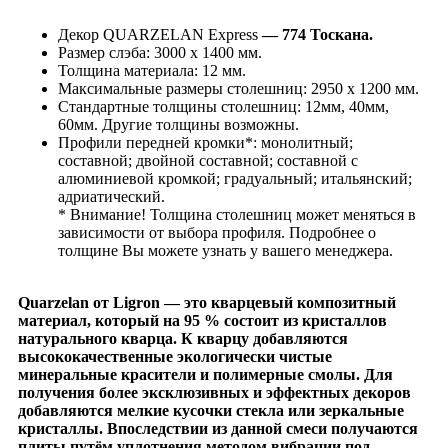
Декор QUARZELAN Express
— 774 Тоскана.
Размер слэба: 3000 х 1400 мм.
Толщина материала: 12 мм.
Максимальные размеры столешниц: 2950 х 1200 мм.
Стандартные толщины столешниц: 12мм, 40мм,
60мм. Другие толщины возможны.
Профили передней кромки*: монолитный;
составной; двойной составной; составной с
алюминиевой кромкой; градуальный; итальянский;
адриатический.
* Внимание! Толщина столешниц может меняться в
зависимости от выбора профиля. Подробнее о
толщине Вы можете узнать у вашего менеджера.
Quarzelan
от
Ligron
— это кварцевый композитный
материал, который на 95 % состоит из кристаллов
натурального кварца. К кварцу добавляются
высококачественные экологически чистые
минеральные красители и полимерные смолы. Для
получения более эксклюзивных и эффектных декоров
добавляются мелкие кусочки стекла или зеркальные
кристаллы. Впоследствии из данной смеси получаются
плиты путём уплотнения методом вибрации под