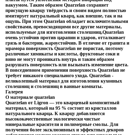
вакуумом. Таким образом Quarzelan сохраняет
присущую кварцу твёрдость и своим видом полностью
имитирует натуральный кварц, как внешне, так и на
ощупь. При этом Quarzelan обладает исключительными
свойствами, превосходящими все другие материалы,
используемые для изготовления столешниц.
Quarzelan
очень устойчив против царапин и ударов, отталкивает
грязь и бактерии, жароустойчив. В отличие от гранита и
мрамора поверхность Quarzelan не пористая, поэтому
различные химикаты и кислоты, фруктовые соки и
вино не могут проникать внутрь и таким образом
разрушать поверхность или вызывать изменение цвета.
В повседневном применении поверхность Quarzelan не
требует никакого специального ухода. Quarzelan -
великолепный материал для изготовления кухонных
столешниц и столешниц в ванные комнаты.
Галерея
О материале quarzelan
Quarzelan
от
Ligron
— это кварцевый композитный
материал, который на 95 % состоит из кристаллов
натурального кварца. К кварцу добавляются
высококачественные экологически чистые
минеральные красители и полимерные смолы. Для
получения более эксклюзивных и эффектных декоров