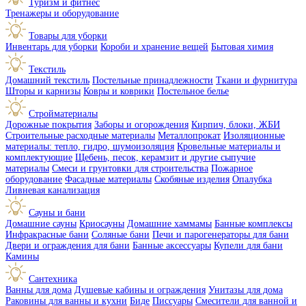
Туризм и фитнес
Тренажеры и оборудование
Товары для уборки
Инвентарь для уборки
Короби и хранение вещей
Бытовая химия
Текстиль
Домашний текстиль
Постельные принадлежности
Ткани и фурнитура
Шторы и карнизы
Ковры и коврики
Постельное белье
Стройматериалы
Дорожные покрытия
Заборы и огорождения
Кирпич, блоки, ЖБИ
Строительные расходные материалы
Металлопрокат
Изоляционные
материалы: тепло, гидро, шумоизоляция
Кровельные материалы и
комплектующие
Щебень, песок, керамзит и другие сыпучие
материалы
Смеси и грунтовки для строительства
Пожарное
оборудование
Фасадные материалы
Скобяные изделия
Опалубка
Ливневая канализация
Сауны и бани
Домашние сауны
Криосауны
Домашние хаммамы
Банные комплексы
Инфракрасные бани
Соляные бани
Печи и парогенераторы для бани
Двери и ограждения для бани
Банные аксессуары
Купели для бани
Камины
Сантехника
Ванны для дома
Душевые кабины и ограждения
Унитазы для дома
Раковины для ванны и кухни
Биде
Писсуары
Смесители для ванной и