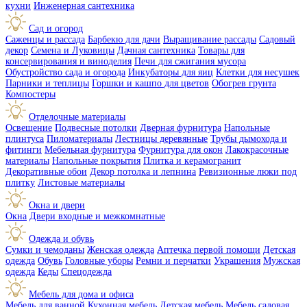
кухни
Инженерная сантехника
Сад и огород
Саженцы и рассада
Барбекю для дачи
Выращивание рассады
Садовый
декор
Семена и Луковицы
Дачная сантехника
Товары для
консервирования и виноделия
Печи для сжигания мусора
Обустройство сада и огорода
Инкубаторы для яиц
Клетки для несушек
Парники и теплицы
Горшки и кашпо для цветов
Обогрев грунта
Компостеры
Отделочные материалы
Освещение
Подвесные потолки
Дверная фурнитура
Напольные
плинтуса
Пиломатериалы
Лестницы деревянные
Трубы дымохода и
фитинги
Мебельная фурнитура
Фурнитура для окон
Лакокрасочные
материалы
Напольные покрытия
Плитка и керамогранит
Декоративные обои
Декор потолка и лепнина
Ревизионные люки под
плитку
Листовые материалы
Окна и двери
Окна
Двери входные и межкомнатные
Одежда и обувь
Сумки и чемоданы
Женская одежда
Аптечка первой помощи
Детская
одежда
Обувь
Головные уборы
Ремни и перчатки
Украшения
Мужская
одежда
Кеды
Спецодежда
Мебель для дома и офиса
Мебель для ванной
Кухонная мебель
Детская мебель
Мебель садовая