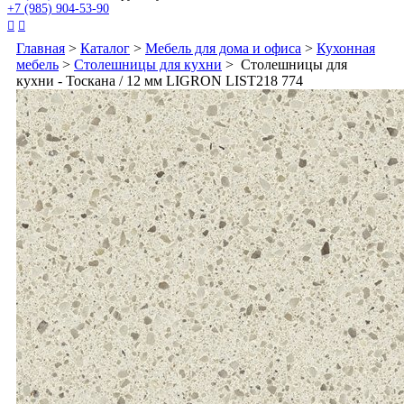
+7 (985) 904-53-90


Главная
>
Каталог
>
Мебель для дома и офиса
>
Кухонная
мебель
>
Столешницы для кухни
> Столешницы для
кухни - Тоскана / 12 мм LIGRON LIST218 774