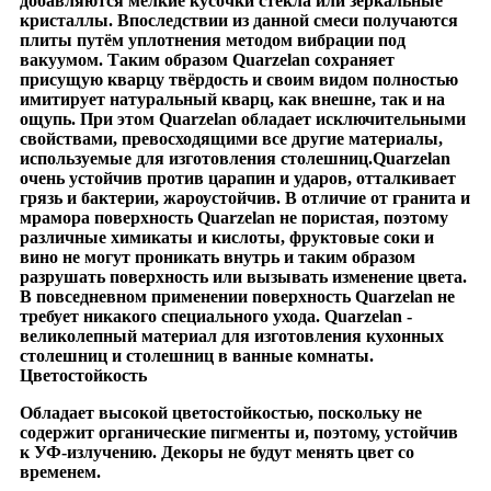
добавляются мелкие кусочки стекла или зеркальные
кристаллы. Впоследствии из данной смеси получаются
плиты путём уплотнения методом вибрации под
вакуумом. Таким образом Quarzelan сохраняет
присущую кварцу твёрдость и своим видом полностью
имитирует натуральный кварц, как внешне, так и на
ощупь. При этом Quarzelan обладает исключительными
свойствами, превосходящими все другие материалы,
используемые для изготовления столешниц.
Quarzelan
очень устойчив против царапин и ударов, отталкивает
грязь и бактерии, жароустойчив. В отличие от гранита и
мрамора поверхность Quarzelan не пористая, поэтому
различные химикаты и кислоты, фруктовые соки и
вино не могут проникать внутрь и таким образом
разрушать поверхность или вызывать изменение цвета.
В повседневном применении поверхность Quarzelan не
требует никакого специального ухода. Quarzelan -
великолепный материал для изготовления кухонных
столешниц и столешниц в ванные комнаты.
Цветостойкость
Обладает высокой цветостойкостью, поскольку не
содержит органические пигменты и, поэтому, устойчив
к УФ-излучению. Декоры не будут менять цвет со
временем.