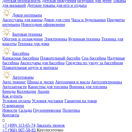
Детская безопасность
Детская бижутерия
Игрушки для детей
Товары
для малышей
Детские товары для игр и отдыха
Декор интерьера
Аксессуары для ванны
Декор для стен
Часы и будильники
Предметы
интерьера
Новогоднее оформление
Бытовая техника
Обогрев и охлаждение
Электроника
Кухонная техника
Техника для
красоты
Техника для дома
Бассейны
Каркасные бассейны
Плавательный бассейн
Спа бассейны
Надувные
бассейны
Аксессуары для бассейна
Средства по уходу за бассейном
Плавательные круги и матрасы
Автотовары
Авто тюнинг
Шины и диски
Автохимия и масла
Автоэлектроника
Автозапчасти
Канистры для топлива
Воронка для топлива
Бренды
Коллекции
Акции
Как купить
Условия оплаты
Условия доставки
Гарантия на товар
О компании
Новости
Склады
Грузоперевозки
Политика
Контакты

+7 (499) 113-65-74
Заказать звонок
+7 (966) 007-58-83
Круглосуточно