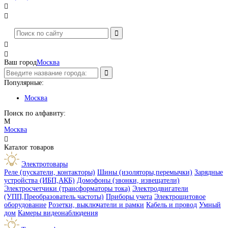




Ваш город
Москва
Популярные:
Москва
Поиск по алфавиту:
М
Москва

Каталог товаров
Электротовары
Реле (пускатели, контакторы)
Шины (изоляторы,перемычки)
Зарядные
устройства (ИБП,АКБ)
Домофоны (звонки, извещатели)
Электросчетчики (трансформаторы тока)
Электродвигатели
(УПП,Преобразователь частоты)
Приборы учета
Электрощитовое
оборудование
Розетки, выключатели и рамки
Кабель и провод
Умный
дом
Камеры видеонаблюдения