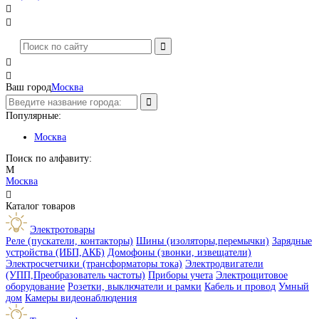




Ваш город
Москва
Популярные:
Москва
Поиск по алфавиту:
М
Москва

Каталог товаров
Электротовары
Реле (пускатели, контакторы)
Шины (изоляторы,перемычки)
Зарядные
устройства (ИБП,АКБ)
Домофоны (звонки, извещатели)
Электросчетчики (трансформаторы тока)
Электродвигатели
(УПП,Преобразователь частоты)
Приборы учета
Электрощитовое
оборудование
Розетки, выключатели и рамки
Кабель и провод
Умный
дом
Камеры видеонаблюдения