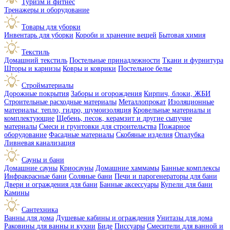
Туризм и фитнес
Тренажеры и оборудование
Товары для уборки
Инвентарь для уборки
Короби и хранение вещей
Бытовая химия
Текстиль
Домашний текстиль
Постельные принадлежности
Ткани и фурнитура
Шторы и карнизы
Ковры и коврики
Постельное белье
Стройматериалы
Дорожные покрытия
Заборы и огорождения
Кирпич, блоки, ЖБИ
Строительные расходные материалы
Металлопрокат
Изоляционные
материалы: тепло, гидро, шумоизоляция
Кровельные материалы и
комплектующие
Щебень, песок, керамзит и другие сыпучие
материалы
Смеси и грунтовки для строительства
Пожарное
оборудование
Фасадные материалы
Скобяные изделия
Опалубка
Ливневая канализация
Сауны и бани
Домашние сауны
Криосауны
Домашние хаммамы
Банные комплексы
Инфракрасные бани
Соляные бани
Печи и парогенераторы для бани
Двери и ограждения для бани
Банные аксессуары
Купели для бани
Камины
Сантехника
Ванны для дома
Душевые кабины и ограждения
Унитазы для дома
Раковины для ванны и кухни
Биде
Писсуары
Смесители для ванной и