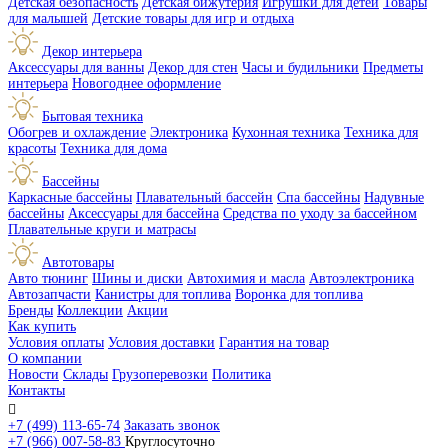
Детская безопасность
Детская бижутерия
Игрушки для детей
Товары
для малышей
Детские товары для игр и отдыха
Декор интерьера
Аксессуары для ванны
Декор для стен
Часы и будильники
Предметы
интерьера
Новогоднее оформление
Бытовая техника
Обогрев и охлаждение
Электроника
Кухонная техника
Техника для
красоты
Техника для дома
Бассейны
Каркасные бассейны
Плавательный бассейн
Спа бассейны
Надувные
бассейны
Аксессуары для бассейна
Средства по уходу за бассейном
Плавательные круги и матрасы
Автотовары
Авто тюнинг
Шины и диски
Автохимия и масла
Автоэлектроника
Автозапчасти
Канистры для топлива
Воронка для топлива
Бренды
Коллекции
Акции
Как купить
Условия оплаты
Условия доставки
Гарантия на товар
О компании
Новости
Склады
Грузоперевозки
Политика
Контакты

+7 (499) 113-65-74
Заказать звонок
+7 (966) 007-58-83
Круглосуточно