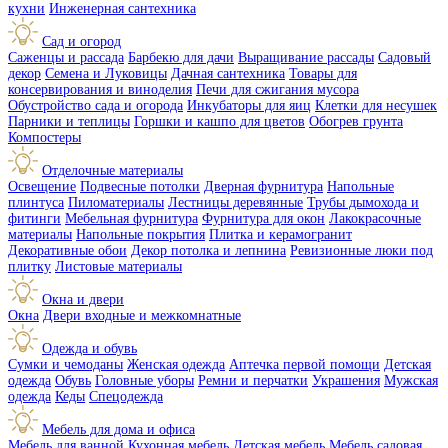
кухни
Инженерная сантехника
Сад и огород
Саженцы и рассада
Барбекю для дачи
Выращивание рассады
Садовый
декор
Семена и Луковицы
Дачная сантехника
Товары для
консервирования и виноделия
Печи для сжигания мусора
Обустройство сада и огорода
Инкубаторы для яиц
Клетки для несушек
Парники и теплицы
Горшки и кашпо для цветов
Обогрев грунта
Компостеры
Отделочные материалы
Освещение
Подвесные потолки
Дверная фурнитура
Напольные
плинтуса
Пиломатериалы
Лестницы деревянные
Трубы дымохода и
фитинги
Мебельная фурнитура
Фурнитура для окон
Лакокрасочные
материалы
Напольные покрытия
Плитка и керамогранит
Декоративные обои
Декор потолка и лепнина
Ревизионные люки под
плитку
Листовые материалы
Окна и двери
Окна
Двери входные и межкомнатные
Одежда и обувь
Сумки и чемоданы
Женская одежда
Аптечка первой помощи
Детская
одежда
Обувь
Головные уборы
Ремни и перчатки
Украшения
Мужская
одежда
Кеды
Спецодежда
Мебель для дома и офиса
Мебель для ванной
Кухонная мебель
Детская мебель
Мебель садовая