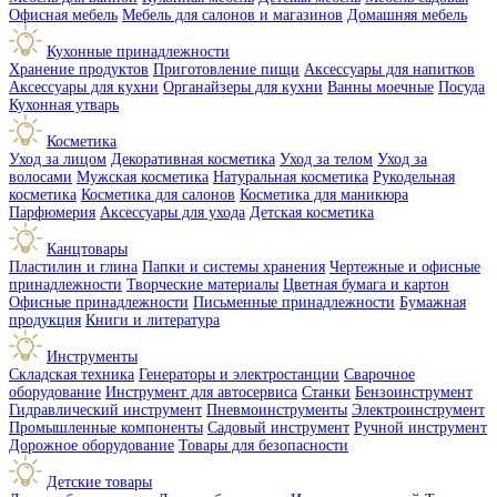
Офисная мебель
Мебель для салонов и магазинов
Домашняя мебель
Кухонные принадлежности
Хранение продуктов
Приготовление пищи
Аксессуары для напитков
Аксессуары для кухни
Органайзеры для кухни
Ванны моечные
Посуда
Кухонная утварь
Косметика
Уход за лицом
Декоративная косметика
Уход за телом
Уход за
волосами
Мужская косметика
Натуральная косметика
Рукодельная
косметика
Косметика для салонов
Косметика для маникюра
Парфюмерия
Аксессуары для ухода
Детская косметика
Канцтовары
Пластилин и глина
Папки и системы хранения
Чертежные и офисные
принадлежности
Творческие материалы
Цветная бумага и картон
Офисные принадлежности
Письменные принадлежности
Бумажная
продукция
Книги и литература
Инструменты
Складская техника
Генераторы и электростанции
Сварочное
оборудование
Инструмент для автосервиса
Станки
Бензоинструмент
Гидравлический инструмент
Пневмоинструменты
Электроинструмент
Промышленные компоненты
Садовый инструмент
Ручной инструмент
Дорожное оборудование
Товары для безопасности
Детские товары