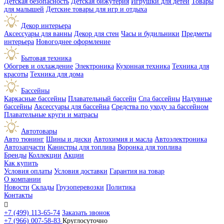
Детская безопасность
Детская бижутерия
Игрушки для детей
Товары
для малышей
Детские товары для игр и отдыха
Декор интерьера
Аксессуары для ванны
Декор для стен
Часы и будильники
Предметы
интерьера
Новогоднее оформление
Бытовая техника
Обогрев и охлаждение
Электроника
Кухонная техника
Техника для
красоты
Техника для дома
Бассейны
Каркасные бассейны
Плавательный бассейн
Спа бассейны
Надувные
бассейны
Аксессуары для бассейна
Средства по уходу за бассейном
Плавательные круги и матрасы
Автотовары
Авто тюнинг
Шины и диски
Автохимия и масла
Автоэлектроника
Автозапчасти
Канистры для топлива
Воронка для топлива
Бренды
Коллекции
Акции
Как купить
Условия оплаты
Условия доставки
Гарантия на товар
О компании
Новости
Склады
Грузоперевозки
Политика
Контакты

+7 (499) 113-65-74
Заказать звонок
+7 (966) 007-58-83
Круглосуточно