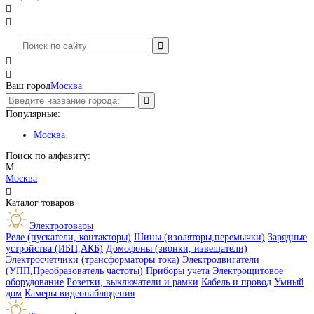




Ваш город
Москва
Популярные:
Москва
Поиск по алфавиту:
М
Москва

Каталог товаров
Электротовары
Реле (пускатели, контакторы)
Шины (изоляторы,перемычки)
Зарядные
устройства (ИБП,АКБ)
Домофоны (звонки, извещатели)
Электросчетчики (трансформаторы тока)
Электродвигатели
(УПП,Преобразователь частоты)
Приборы учета
Электрощитовое
оборудование
Розетки, выключатели и рамки
Кабель и провод
Умный
дом
Камеры видеонаблюдения