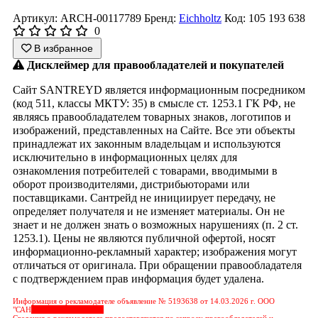
Артикул: ARCH-00117789
Бренд:
Eichholtz
Код: 105 193 638
0
В избранное
Дисклеймер для правообладателей и покупателей
Сайт SANTREYD является информационным посредником
(код 511, классы МКТУ: 35) в смысле ст. 1253.1 ГК РФ, не
являясь правообладателем товарных знаков, логотипов и
изображений, представленных на Сайте. Все эти объекты
принадлежат их законным владельцам и используются
исключительно в информационных целях для
ознакомления потребителей с товарами, вводимыми в
оборот производителями, дистрибьюторами или
поставщиками. Сантрейд не инициирует передачу, не
определяет получателя и не изменяет материалы. Он не
знает и не должен знать о возможных нарушениях (п. 2 ст.
1253.1). Цены не являются публичной офертой, носят
информационно-рекламный характер; изображения могут
отличаться от оригинала. При обращении правообладателя
с подтверждением прав информация будет удалена.
Информация о рекламодателе объявление № 5193638 от 14.03.2026 г. ООО
"САН
&nbps;&nbps;&nbps;
Сведения о рекламодателе предоставляются по запросу правообладателей и