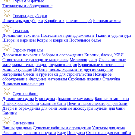
Туризм и фитнес
Тренажеры и оборудование
Товары для уборки
Инвентарь для уборки
Короби и хранение вещей
Бытовая химия
Текстиль
Домашний текстиль
Постельные принадлежности
Ткани и фурнитура
Шторы и карнизы
Ковры и коврики
Постельное белье
Стройматериалы
Дорожные покрытия
Заборы и огорождения
Кирпич, блоки, ЖБИ
Строительные расходные материалы
Металлопрокат
Изоляционные
материалы: тепло, гидро, шумоизоляция
Кровельные материалы и
комплектующие
Щебень, песок, керамзит и другие сыпучие
материалы
Смеси и грунтовки для строительства
Пожарное
оборудование
Фасадные материалы
Скобяные изделия
Опалубка
Ливневая канализация
Сауны и бани
Домашние сауны
Криосауны
Домашние хаммамы
Банные комплексы
Инфракрасные бани
Соляные бани
Печи и парогенераторы для бани
Двери и ограждения для бани
Банные аксессуары
Купели для бани
Камины
Сантехника
Ванны для дома
Душевые кабины и ограждения
Унитазы для дома
Раковины для ванны и кухни
Биде
Писсуары
Смесители для ванной и