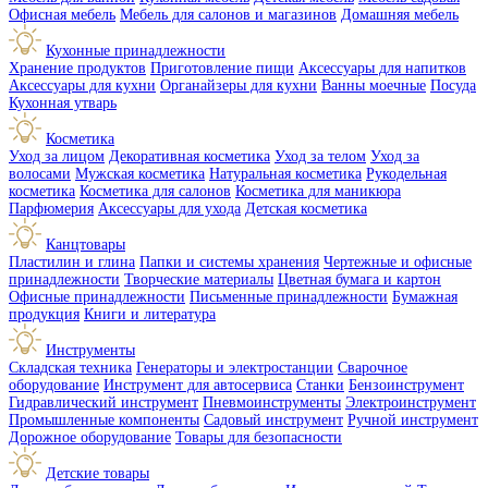
Офисная мебель
Мебель для салонов и магазинов
Домашняя мебель
Кухонные принадлежности
Хранение продуктов
Приготовление пищи
Аксессуары для напитков
Аксессуары для кухни
Органайзеры для кухни
Ванны моечные
Посуда
Кухонная утварь
Косметика
Уход за лицом
Декоративная косметика
Уход за телом
Уход за
волосами
Мужская косметика
Натуральная косметика
Рукодельная
косметика
Косметика для салонов
Косметика для маникюра
Парфюмерия
Аксессуары для ухода
Детская косметика
Канцтовары
Пластилин и глина
Папки и системы хранения
Чертежные и офисные
принадлежности
Творческие материалы
Цветная бумага и картон
Офисные принадлежности
Письменные принадлежности
Бумажная
продукция
Книги и литература
Инструменты
Складская техника
Генераторы и электростанции
Сварочное
оборудование
Инструмент для автосервиса
Станки
Бензоинструмент
Гидравлический инструмент
Пневмоинструменты
Электроинструмент
Промышленные компоненты
Садовый инструмент
Ручной инструмент
Дорожное оборудование
Товары для безопасности
Детские товары