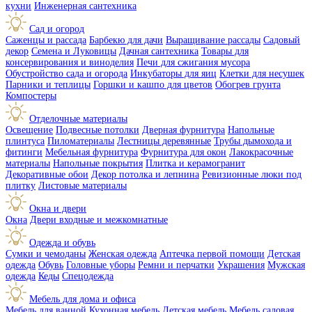
кухни
Инженерная сантехника
Сад и огород
Саженцы и рассада
Барбекю для дачи
Выращивание рассады
Садовый
декор
Семена и Луковицы
Дачная сантехника
Товары для
консервирования и виноделия
Печи для сжигания мусора
Обустройство сада и огорода
Инкубаторы для яиц
Клетки для несушек
Парники и теплицы
Горшки и кашпо для цветов
Обогрев грунта
Компостеры
Отделочные материалы
Освещение
Подвесные потолки
Дверная фурнитура
Напольные
плинтуса
Пиломатериалы
Лестницы деревянные
Трубы дымохода и
фитинги
Мебельная фурнитура
Фурнитура для окон
Лакокрасочные
материалы
Напольные покрытия
Плитка и керамогранит
Декоративные обои
Декор потолка и лепнина
Ревизионные люки под
плитку
Листовые материалы
Окна и двери
Окна
Двери входные и межкомнатные
Одежда и обувь
Сумки и чемоданы
Женская одежда
Аптечка первой помощи
Детская
одежда
Обувь
Головные уборы
Ремни и перчатки
Украшения
Мужская
одежда
Кеды
Спецодежда
Мебель для дома и офиса
Мебель для ванной
Кухонная мебель
Детская мебель
Мебель садовая