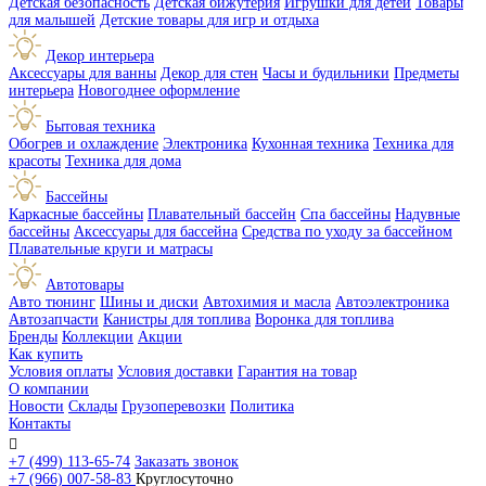
Детская безопасность
Детская бижутерия
Игрушки для детей
Товары
для малышей
Детские товары для игр и отдыха
Декор интерьера
Аксессуары для ванны
Декор для стен
Часы и будильники
Предметы
интерьера
Новогоднее оформление
Бытовая техника
Обогрев и охлаждение
Электроника
Кухонная техника
Техника для
красоты
Техника для дома
Бассейны
Каркасные бассейны
Плавательный бассейн
Спа бассейны
Надувные
бассейны
Аксессуары для бассейна
Средства по уходу за бассейном
Плавательные круги и матрасы
Автотовары
Авто тюнинг
Шины и диски
Автохимия и масла
Автоэлектроника
Автозапчасти
Канистры для топлива
Воронка для топлива
Бренды
Коллекции
Акции
Как купить
Условия оплаты
Условия доставки
Гарантия на товар
О компании
Новости
Склады
Грузоперевозки
Политика
Контакты

+7 (499) 113-65-74
Заказать звонок
+7 (966) 007-58-83
Круглосуточно