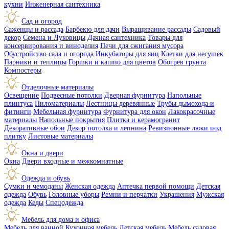
кухни
Инженерная сантехника
Сад и огород
Саженцы и рассада
Барбекю для дачи
Выращивание рассады
Садовый
декор
Семена и Луковицы
Дачная сантехника
Товары для
консервирования и виноделия
Печи для сжигания мусора
Обустройство сада и огорода
Инкубаторы для яиц
Клетки для несушек
Парники и теплицы
Горшки и кашпо для цветов
Обогрев грунта
Компостеры
Отделочные материалы
Освещение
Подвесные потолки
Дверная фурнитура
Напольные
плинтуса
Пиломатериалы
Лестницы деревянные
Трубы дымохода и
фитинги
Мебельная фурнитура
Фурнитура для окон
Лакокрасочные
материалы
Напольные покрытия
Плитка и керамогранит
Декоративные обои
Декор потолка и лепнина
Ревизионные люки под
плитку
Листовые материалы
Окна и двери
Окна
Двери входные и межкомнатные
Одежда и обувь
Сумки и чемоданы
Женская одежда
Аптечка первой помощи
Детская
одежда
Обувь
Головные уборы
Ремни и перчатки
Украшения
Мужская
одежда
Кеды
Спецодежда
Мебель для дома и офиса
Мебель для ванной
Кухонная мебель
Детская мебель
Мебель садовая