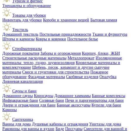
Туризм и фитнес
Тренажеры и оборудование
Товары для уборки
Инвентарь для уборки
Короби и хранение вещей
Бытовая химия
Текстиль
Домашний текстиль
Постельные принадлежности
Ткани и фурнитура
Шторы и карнизы
Ковры и коврики
Постельное белье
Стройматериалы
Дорожные покрытия
Заборы и огорождения
Кирпич, блоки, ЖБИ
Строительные расходные материалы
Металлопрокат
Изоляционные
материалы: тепло, гидро, шумоизоляция
Кровельные материалы и
комплектующие
Щебень, песок, керамзит и другие сыпучие
материалы
Смеси и грунтовки для строительства
Пожарное
оборудование
Фасадные материалы
Скобяные изделия
Опалубка
Ливневая канализация
Сауны и бани
Домашние сауны
Криосауны
Домашние хаммамы
Банные комплексы
Инфракрасные бани
Соляные бани
Печи и парогенераторы для бани
Двери и ограждения для бани
Банные аксессуары
Купели для бани
Камины
Сантехника
Ванны для дома
Душевые кабины и ограждения
Унитазы для дома
Раковины для ванны и кухни
Биде
Писсуары
Смесители для ванной и