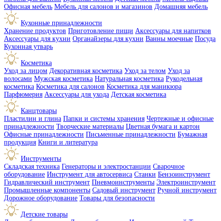
Офисная мебель
Мебель для салонов и магазинов
Домашняя мебель
Кухонные принадлежности
Хранение продуктов
Приготовление пищи
Аксессуары для напитков
Аксессуары для кухни
Органайзеры для кухни
Ванны моечные
Посуда
Кухонная утварь
Косметика
Уход за лицом
Декоративная косметика
Уход за телом
Уход за
волосами
Мужская косметика
Натуральная косметика
Рукодельная
косметика
Косметика для салонов
Косметика для маникюра
Парфюмерия
Аксессуары для ухода
Детская косметика
Канцтовары
Пластилин и глина
Папки и системы хранения
Чертежные и офисные
принадлежности
Творческие материалы
Цветная бумага и картон
Офисные принадлежности
Письменные принадлежности
Бумажная
продукция
Книги и литература
Инструменты
Складская техника
Генераторы и электростанции
Сварочное
оборудование
Инструмент для автосервиса
Станки
Бензоинструмент
Гидравлический инструмент
Пневмоинструменты
Электроинструмент
Промышленные компоненты
Садовый инструмент
Ручной инструмент
Дорожное оборудование
Товары для безопасности
Детские товары