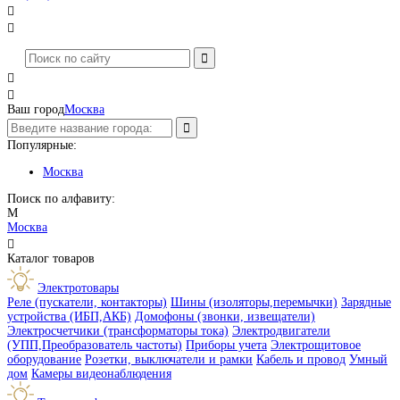




Ваш город
Москва
Популярные:
Москва
Поиск по алфавиту:
М
Москва

Каталог товаров
Электротовары
Реле (пускатели, контакторы)
Шины (изоляторы,перемычки)
Зарядные
устройства (ИБП,АКБ)
Домофоны (звонки, извещатели)
Электросчетчики (трансформаторы тока)
Электродвигатели
(УПП,Преобразователь частоты)
Приборы учета
Электрощитовое
оборудование
Розетки, выключатели и рамки
Кабель и провод
Умный
дом
Камеры видеонаблюдения