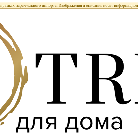
 рамках параллельного импорта. Изображения и описания носят информацион