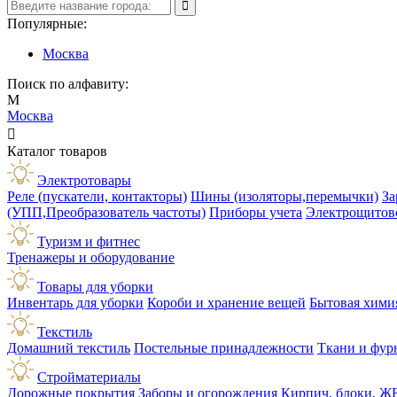
Популярные:
Москва
Поиск по алфавиту:
М
Москва

Каталог товаров
Электротовары
Реле (пускатели, контакторы)
Шины (изоляторы,перемычки)
За
(УПП,Преобразователь частоты)
Приборы учета
Электрощитов
Туризм и фитнес
Тренажеры и оборудование
Товары для уборки
Инвентарь для уборки
Короби и хранение вещей
Бытовая хими
Текстиль
Домашний текстиль
Постельные принадлежности
Ткани и фур
Стройматериалы
Дорожные покрытия
Заборы и огорождения
Кирпич, блоки, Ж