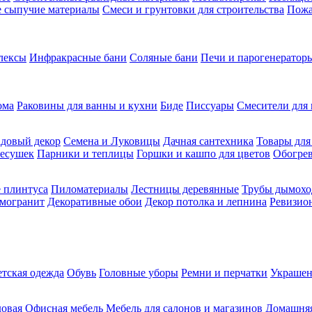
ие сыпучие материалы
Смеси и грунтовки для строительства
Пожа
лексы
Инфракрасные бани
Соляные бани
Печи и парогенераторы
ома
Раковины для ванны и кухни
Биде
Писсуары
Смесители для 
довый декор
Семена и Луковицы
Дачная сантехника
Товары для
несушек
Парники и теплицы
Горшки и кашпо для цветов
Обогрев
 плинтуса
Пиломатериалы
Лестницы деревянные
Трубы дымохо
амогранит
Декоративные обои
Декор потолка и лепнина
Ревизио
етская одежда
Обувь
Головные уборы
Ремни и перчатки
Украшен
довая
Офисная мебель
Мебель для салонов и магазинов
Домашняя