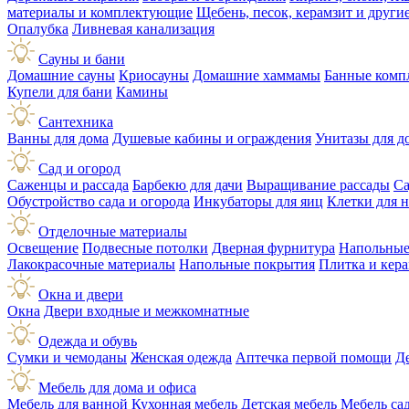
материалы и комплектующие
Щебень, песок, керамзит и друг
Опалубка
Ливневая канализация
Сауны и бани
Домашние сауны
Криосауны
Домашние хаммамы
Банные комп
Купели для бани
Камины
Сантехника
Ванны для дома
Душевые кабины и ограждения
Унитазы для д
Сад и огород
Саженцы и рассада
Барбекю для дачи
Выращивание рассады
Са
Обустройство сада и огорода
Инкубаторы для яиц
Клетки для 
Отделочные материалы
Освещение
Подвесные потолки
Дверная фурнитура
Напольные
Лакокрасочные материалы
Напольные покрытия
Плитка и кер
Окна и двери
Окна
Двери входные и межкомнатные
Одежда и обувь
Сумки и чемоданы
Женская одежда
Аптечка первой помощи
Д
Мебель для дома и офиса
Мебель для ванной
Кухонная мебель
Детская мебель
Мебель са