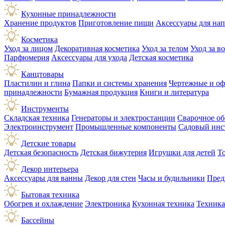
Кухонные принадлежности
Хранение продуктов
Приготовление пищи
Аксессуары для на
Косметика
Уход за лицом
Декоративная косметика
Уход за телом
Уход за в
Парфюмерия
Аксессуары для ухода
Детская косметика
Канцтовары
Пластилин и глина
Папки и системы хранения
Чертежные и о
принадлежности
Бумажная продукция
Книги и литература
Инструменты
Складская техника
Генераторы и электростанции
Сварочное об
Электроинструмент
Промышленные компоненты
Садовый инс
Детские товары
Детская безопасность
Детская бижутерия
Игрушки для детей
Т
Декор интерьера
Аксессуары для ванны
Декор для стен
Часы и будильники
Пред
Бытовая техника
Обогрев и охлаждение
Электроника
Кухонная техника
Техника
Бассейны