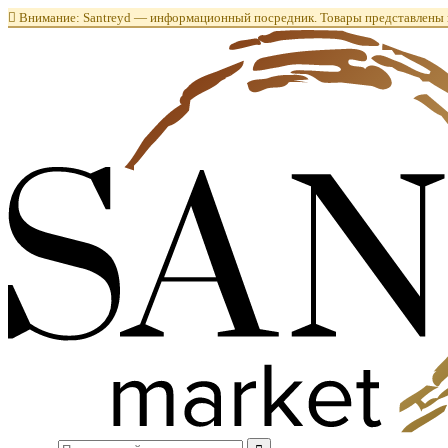

Внимание: Santreyd — информационный посредник. Товары представлены в