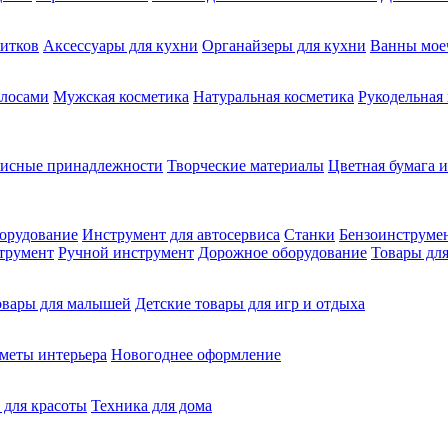
питков
Аксессуары для кухни
Органайзеры для кухни
Ванны мое
олосами
Мужская косметика
Натуральная косметика
Рукодельная
фисные принадлежности
Творческие материалы
Цветная бумага и
орудование
Инструмент для автосервиса
Станки
Бензоинструме
трумент
Ручной инструмент
Дорожное оборудование
Товары для
овары для малышей
Детские товары для игр и отдыха
меты интерьера
Новогоднее оформление
 для красоты
Техника для дома