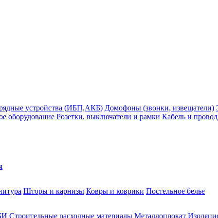
рядные устройства (ИБП,АКБ)
Домофоны (звонки, извещатели)
ое оборудование
Розетки, выключатели и рамки
Кабель и провод
я
нитура
Шторы и карнизы
Ковры и коврики
Постельное белье
БИ
Строительные расходные материалы
Металлопрокат
Изоляцио