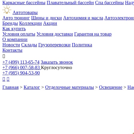
Каркасные бассейны
Плавательный бассейн
Спа бассейны
Над
Автотовары
Авто тюнинг
Шины и диски
Автохимия и масла
Автоэлектрон
Бренды
Коллекции
Акции
Как купить
Условия оплаты
Условия доставки
Гарантия на товар
О компании
Новости
Склады
Грузоперевозки
Политика
Контакты

+7 (499) 113-65-74
Заказать звонок
+7 (966) 007-58-83
Круглосуточно
+7 (985) 904-53-90


Главная
>
Каталог
>
Отделочные материалы
>
Освещение
>
На