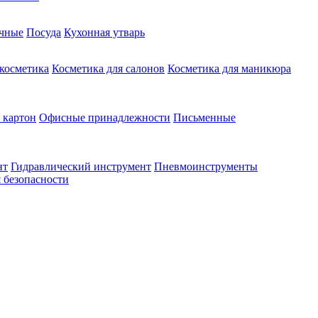
чные
Посуда
Кухонная утварь
 косметика
Косметика для салонов
Косметика для маникюра
 картон
Офисные принадлежности
Письменные
нт
Гидравлический инструмент
Пневмоинструменты
 безопасности