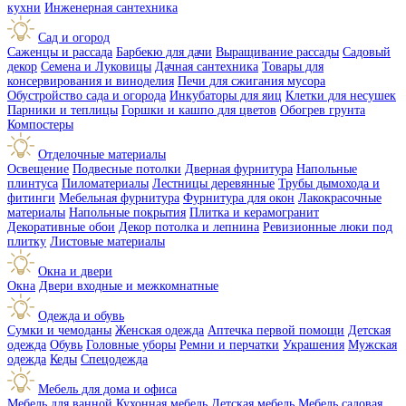
кухни
Инженерная сантехника
Сад и огород
Саженцы и рассада
Барбекю для дачи
Выращивание рассады
Садовый
декор
Семена и Луковицы
Дачная сантехника
Товары для
консервирования и виноделия
Печи для сжигания мусора
Обустройство сада и огорода
Инкубаторы для яиц
Клетки для несушек
Парники и теплицы
Горшки и кашпо для цветов
Обогрев грунта
Компостеры
Отделочные материалы
Освещение
Подвесные потолки
Дверная фурнитура
Напольные
плинтуса
Пиломатериалы
Лестницы деревянные
Трубы дымохода и
фитинги
Мебельная фурнитура
Фурнитура для окон
Лакокрасочные
материалы
Напольные покрытия
Плитка и керамогранит
Декоративные обои
Декор потолка и лепнина
Ревизионные люки под
плитку
Листовые материалы
Окна и двери
Окна
Двери входные и межкомнатные
Одежда и обувь
Сумки и чемоданы
Женская одежда
Аптечка первой помощи
Детская
одежда
Обувь
Головные уборы
Ремни и перчатки
Украшения
Мужская
одежда
Кеды
Спецодежда
Мебель для дома и офиса
Мебель для ванной
Кухонная мебель
Детская мебель
Мебель садовая