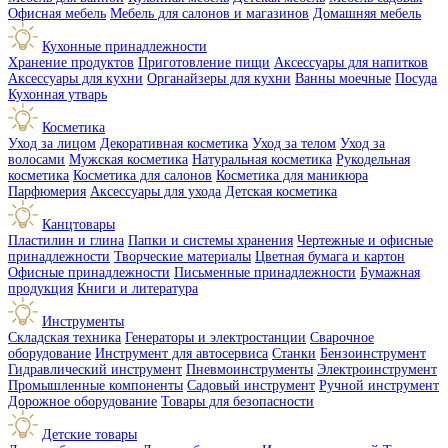
Офисная мебель
Мебель для салонов и магазинов
Домашняя мебель
Кухонные принадлежности
Хранение продуктов
Приготовление пищи
Аксессуары для напитков
Аксессуары для кухни
Органайзеры для кухни
Ванны моечные
Посуда
Кухонная утварь
Косметика
Уход за лицом
Декоративная косметика
Уход за телом
Уход за
волосами
Мужская косметика
Натуральная косметика
Рукодельная
косметика
Косметика для салонов
Косметика для маникюра
Парфюмерия
Аксессуары для ухода
Детская косметика
Канцтовары
Пластилин и глина
Папки и системы хранения
Чертежные и офисные
принадлежности
Творческие материалы
Цветная бумага и картон
Офисные принадлежности
Письменные принадлежности
Бумажная
продукция
Книги и литература
Инструменты
Складская техника
Генераторы и электростанции
Сварочное
оборудование
Инструмент для автосервиса
Станки
Бензоинструмент
Гидравлический инструмент
Пневмоинструменты
Электроинструмент
Промышленные компоненты
Садовый инструмент
Ручной инструмент
Дорожное оборудование
Товары для безопасности
Детские товары