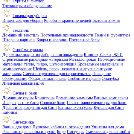
Туризм и фитнес
Тренажеры и оборудование
Товары для уборки
Инвентарь для уборки
Короби и хранение вещей
Бытовая химия
Текстиль
Домашний текстиль
Постельные принадлежности
Ткани и фурнитура
Шторы и карнизы
Ковры и коврики
Постельное белье
Стройматериалы
Дорожные покрытия
Заборы и огорождения
Кирпич, блоки, ЖБИ
Строительные расходные материалы
Металлопрокат
Изоляционные
материалы: тепло, гидро, шумоизоляция
Кровельные материалы и
комплектующие
Щебень, песок, керамзит и другие сыпучие
материалы
Смеси и грунтовки для строительства
Пожарное
оборудование
Фасадные материалы
Скобяные изделия
Опалубка
Ливневая канализация
Сауны и бани
Домашние сауны
Криосауны
Домашние хаммамы
Банные комплексы
Инфракрасные бани
Соляные бани
Печи и парогенераторы для бани
Двери и ограждения для бани
Банные аксессуары
Купели для бани
Камины
Сантехника
Ванны для дома
Душевые кабины и ограждения
Унитазы для дома
Раковины для ванны и кухни
Биде
Писсуары
Смесители для ванной и