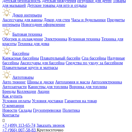
Детская безопасность
Детская бижутерия
Игрушки для детей
Товары
для малышей
Детские товары для игр и отдыха
Декор интерьера
Аксессуары для ванны
Декор для стен
Часы и будильники
Предметы
интерьера
Новогоднее оформление
Бытовая техника
Обогрев и охлаждение
Электроника
Кухонная техника
Техника для
красоты
Техника для дома
Бассейны
Каркасные бассейны
Плавательный бассейн
Спа бассейны
Надувные
бассейны
Аксессуары для бассейна
Средства по уходу за бассейном
Плавательные круги и матрасы
Автотовары
Авто тюнинг
Шины и диски
Автохимия и масла
Автоэлектроника
Автозапчасти
Канистры для топлива
Воронка для топлива
Бренды
Коллекции
Акции
Как купить
Условия оплаты
Условия доставки
Гарантия на товар
О компании
Новости
Склады
Грузоперевозки
Политика
Контакты

+7 (499) 113-65-74
Заказать звонок
+7 (966) 007-58-83
Круглосуточно