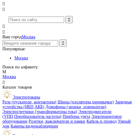




Ваш город
Москва
Популярные:
Москва
Поиск по алфавиту:
М
Москва

Каталог товаров
Электротовары
Реле (пускатели, контакторы)
Шины (изоляторы,перемычки)
Зарядные
устройства (ИБП,АКБ)
Домофоны (звонки, извещатели)
Электросчетчики (трансформаторы тока)
Электродвигатели
(УПП,Преобразователь частоты)
Приборы учета
Электрощитовое
оборудование
Розетки, выключатели и рамки
Кабель и провод
Умный
дом
Камеры видеонаблюдения