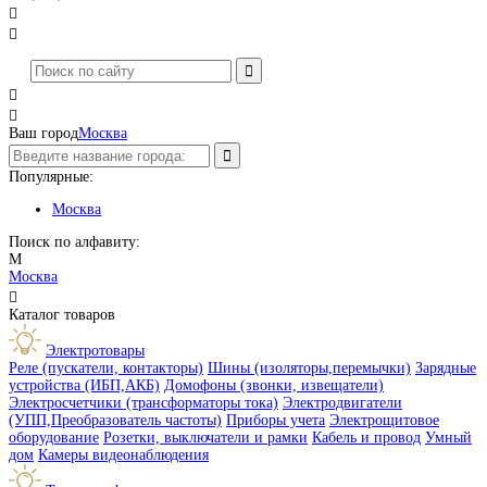




Ваш город
Москва
Популярные:
Москва
Поиск по алфавиту:
М
Москва

Каталог товаров
Электротовары
Реле (пускатели, контакторы)
Шины (изоляторы,перемычки)
Зарядные
устройства (ИБП,АКБ)
Домофоны (звонки, извещатели)
Электросчетчики (трансформаторы тока)
Электродвигатели
(УПП,Преобразователь частоты)
Приборы учета
Электрощитовое
оборудование
Розетки, выключатели и рамки
Кабель и провод
Умный
дом
Камеры видеонаблюдения