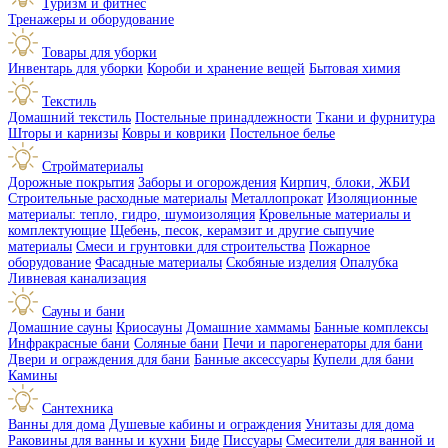
Туризм и фитнес
Тренажеры и оборудование
Товары для уборки
Инвентарь для уборки
Короби и хранение вещей
Бытовая химия
Текстиль
Домашний текстиль
Постельные принадлежности
Ткани и фурнитура
Шторы и карнизы
Ковры и коврики
Постельное белье
Стройматериалы
Дорожные покрытия
Заборы и огорождения
Кирпич, блоки, ЖБИ
Строительные расходные материалы
Металлопрокат
Изоляционные
материалы: тепло, гидро, шумоизоляция
Кровельные материалы и
комплектующие
Щебень, песок, керамзит и другие сыпучие
материалы
Смеси и грунтовки для строительства
Пожарное
оборудование
Фасадные материалы
Скобяные изделия
Опалубка
Ливневая канализация
Сауны и бани
Домашние сауны
Криосауны
Домашние хаммамы
Банные комплексы
Инфракрасные бани
Соляные бани
Печи и парогенераторы для бани
Двери и ограждения для бани
Банные аксессуары
Купели для бани
Камины
Сантехника
Ванны для дома
Душевые кабины и ограждения
Унитазы для дома
Раковины для ванны и кухни
Биде
Писсуары
Смесители для ванной и