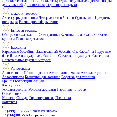
Детская безопасность
Детская бижутерия
Игрушки для детей
Товары
для малышей
Детские товары для игр и отдыха
Декор интерьера
Аксессуары для ванны
Декор для стен
Часы и будильники
Предметы
интерьера
Новогоднее оформление
Бытовая техника
Обогрев и охлаждение
Электроника
Кухонная техника
Техника для
красоты
Техника для дома
Бассейны
Каркасные бассейны
Плавательный бассейн
Спа бассейны
Надувные
бассейны
Аксессуары для бассейна
Средства по уходу за бассейном
Плавательные круги и матрасы
Автотовары
Авто тюнинг
Шины и диски
Автохимия и масла
Автоэлектроника
Автозапчасти
Канистры для топлива
Воронка для топлива
Бренды
Коллекции
Акции
Как купить
Условия оплаты
Условия доставки
Гарантия на товар
О компании
Новости
Склады
Грузоперевозки
Политика
Контакты

+7 (499) 113-65-74
Заказать звонок
+7 (966) 007-58-83
Круглосуточно