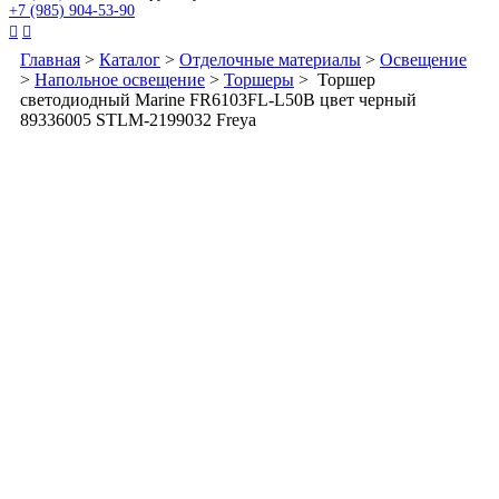
+7 (985) 904-53-90


Главная
>
Каталог
>
Отделочные материалы
>
Освещение
>
Напольное освещение
>
Торшеры
> Торшер
светодиодный Marine FR6103FL-L50B цвет черный
89336005 STLM-2199032 Freya