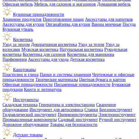
Офисная мебель
Мебель для салонов и магазинов
Домашняя мебель
Кухонные принадлежности
Хранение продуктов
Приготовление пищи
Аксессуары для напитков
Аксессуары для кухни
Органайзеры для кухни
Ванны моечные
Посуда
Кухонная утварь
Косметика
Уход за лицом
Декоративная косметика
Уход за телом
Уход за
волосами
Мужская косметика
Натуральная косметика
Рукодельная
косметика
Косметика для салонов
Косметика для маникюра
Парфюмерия
Аксессуары для ухода
Детская косметика
Канцтовары
Пластилин и глина
Папки и системы хранения
Чертежные и офисные
принадлежности
Творческие материалы
Цветная бумага и картон
Офисные принадлежности
Письменные принадлежности
Бумажная
продукция
Книги и литература
Инструменты
Складская техника
Генераторы и электростанции
Сварочное
оборудование
Инструмент для автосервиса
Станки
Бензоинструмент
Гидравлический инструмент
Пневмоинструменты
Электроинструмент
Промышленные компоненты
Садовый инструмент
Ручной инструмент
Дорожное оборудование
Товары для безопасности
Детские товары