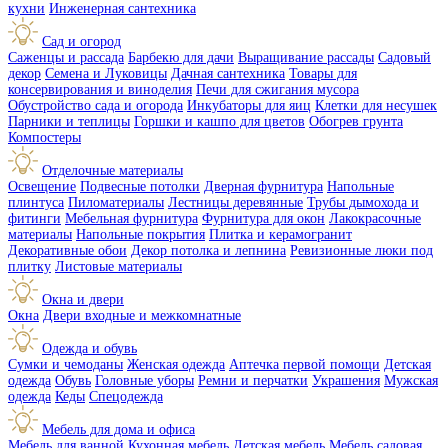
кухни
Инженерная сантехника
Сад и огород
Саженцы и рассада
Барбекю для дачи
Выращивание рассады
Садовый
декор
Семена и Луковицы
Дачная сантехника
Товары для
консервирования и виноделия
Печи для сжигания мусора
Обустройство сада и огорода
Инкубаторы для яиц
Клетки для несушек
Парники и теплицы
Горшки и кашпо для цветов
Обогрев грунта
Компостеры
Отделочные материалы
Освещение
Подвесные потолки
Дверная фурнитура
Напольные
плинтуса
Пиломатериалы
Лестницы деревянные
Трубы дымохода и
фитинги
Мебельная фурнитура
Фурнитура для окон
Лакокрасочные
материалы
Напольные покрытия
Плитка и керамогранит
Декоративные обои
Декор потолка и лепнина
Ревизионные люки под
плитку
Листовые материалы
Окна и двери
Окна
Двери входные и межкомнатные
Одежда и обувь
Сумки и чемоданы
Женская одежда
Аптечка первой помощи
Детская
одежда
Обувь
Головные уборы
Ремни и перчатки
Украшения
Мужская
одежда
Кеды
Спецодежда
Мебель для дома и офиса
Мебель для ванной
Кухонная мебель
Детская мебель
Мебель садовая