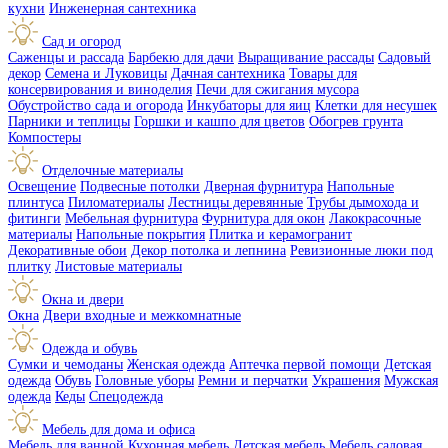
кухни
Инженерная сантехника
Сад и огород
Саженцы и рассада
Барбекю для дачи
Выращивание рассады
Садовый
декор
Семена и Луковицы
Дачная сантехника
Товары для
консервирования и виноделия
Печи для сжигания мусора
Обустройство сада и огорода
Инкубаторы для яиц
Клетки для несушек
Парники и теплицы
Горшки и кашпо для цветов
Обогрев грунта
Компостеры
Отделочные материалы
Освещение
Подвесные потолки
Дверная фурнитура
Напольные
плинтуса
Пиломатериалы
Лестницы деревянные
Трубы дымохода и
фитинги
Мебельная фурнитура
Фурнитура для окон
Лакокрасочные
материалы
Напольные покрытия
Плитка и керамогранит
Декоративные обои
Декор потолка и лепнина
Ревизионные люки под
плитку
Листовые материалы
Окна и двери
Окна
Двери входные и межкомнатные
Одежда и обувь
Сумки и чемоданы
Женская одежда
Аптечка первой помощи
Детская
одежда
Обувь
Головные уборы
Ремни и перчатки
Украшения
Мужская
одежда
Кеды
Спецодежда
Мебель для дома и офиса
Мебель для ванной
Кухонная мебель
Детская мебель
Мебель садовая