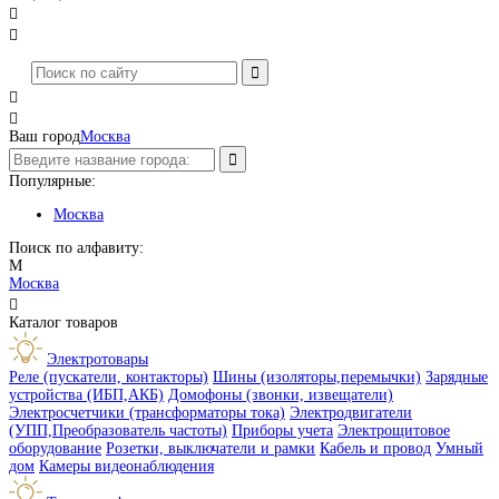




Ваш город
Москва
Популярные:
Москва
Поиск по алфавиту:
М
Москва

Каталог товаров
Электротовары
Реле (пускатели, контакторы)
Шины (изоляторы,перемычки)
Зарядные
устройства (ИБП,АКБ)
Домофоны (звонки, извещатели)
Электросчетчики (трансформаторы тока)
Электродвигатели
(УПП,Преобразователь частоты)
Приборы учета
Электрощитовое
оборудование
Розетки, выключатели и рамки
Кабель и провод
Умный
дом
Камеры видеонаблюдения