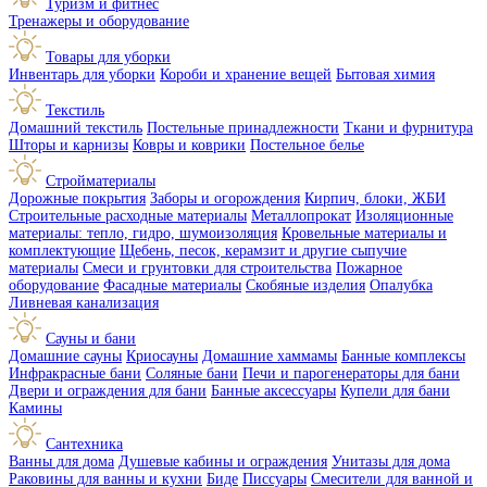
Туризм и фитнес
Тренажеры и оборудование
Товары для уборки
Инвентарь для уборки
Короби и хранение вещей
Бытовая химия
Текстиль
Домашний текстиль
Постельные принадлежности
Ткани и фурнитура
Шторы и карнизы
Ковры и коврики
Постельное белье
Стройматериалы
Дорожные покрытия
Заборы и огорождения
Кирпич, блоки, ЖБИ
Строительные расходные материалы
Металлопрокат
Изоляционные
материалы: тепло, гидро, шумоизоляция
Кровельные материалы и
комплектующие
Щебень, песок, керамзит и другие сыпучие
материалы
Смеси и грунтовки для строительства
Пожарное
оборудование
Фасадные материалы
Скобяные изделия
Опалубка
Ливневая канализация
Сауны и бани
Домашние сауны
Криосауны
Домашние хаммамы
Банные комплексы
Инфракрасные бани
Соляные бани
Печи и парогенераторы для бани
Двери и ограждения для бани
Банные аксессуары
Купели для бани
Камины
Сантехника
Ванны для дома
Душевые кабины и ограждения
Унитазы для дома
Раковины для ванны и кухни
Биде
Писсуары
Смесители для ванной и