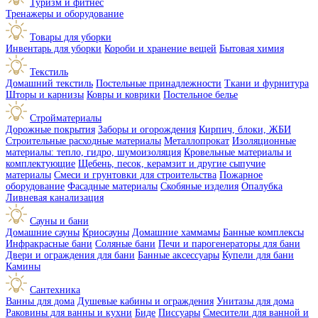
Туризм и фитнес
Тренажеры и оборудование
Товары для уборки
Инвентарь для уборки
Короби и хранение вещей
Бытовая химия
Текстиль
Домашний текстиль
Постельные принадлежности
Ткани и фурнитура
Шторы и карнизы
Ковры и коврики
Постельное белье
Стройматериалы
Дорожные покрытия
Заборы и огорождения
Кирпич, блоки, ЖБИ
Строительные расходные материалы
Металлопрокат
Изоляционные
материалы: тепло, гидро, шумоизоляция
Кровельные материалы и
комплектующие
Щебень, песок, керамзит и другие сыпучие
материалы
Смеси и грунтовки для строительства
Пожарное
оборудование
Фасадные материалы
Скобяные изделия
Опалубка
Ливневая канализация
Сауны и бани
Домашние сауны
Криосауны
Домашние хаммамы
Банные комплексы
Инфракрасные бани
Соляные бани
Печи и парогенераторы для бани
Двери и ограждения для бани
Банные аксессуары
Купели для бани
Камины
Сантехника
Ванны для дома
Душевые кабины и ограждения
Унитазы для дома
Раковины для ванны и кухни
Биде
Писсуары
Смесители для ванной и