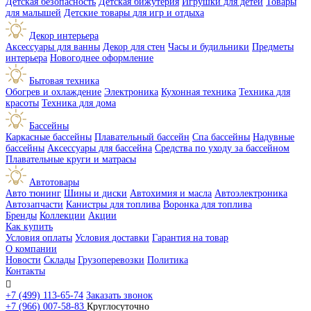
Детская безопасность
Детская бижутерия
Игрушки для детей
Товары
для малышей
Детские товары для игр и отдыха
Декор интерьера
Аксессуары для ванны
Декор для стен
Часы и будильники
Предметы
интерьера
Новогоднее оформление
Бытовая техника
Обогрев и охлаждение
Электроника
Кухонная техника
Техника для
красоты
Техника для дома
Бассейны
Каркасные бассейны
Плавательный бассейн
Спа бассейны
Надувные
бассейны
Аксессуары для бассейна
Средства по уходу за бассейном
Плавательные круги и матрасы
Автотовары
Авто тюнинг
Шины и диски
Автохимия и масла
Автоэлектроника
Автозапчасти
Канистры для топлива
Воронка для топлива
Бренды
Коллекции
Акции
Как купить
Условия оплаты
Условия доставки
Гарантия на товар
О компании
Новости
Склады
Грузоперевозки
Политика
Контакты

+7 (499) 113-65-74
Заказать звонок
+7 (966) 007-58-83
Круглосуточно