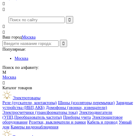




Ваш город
Москва
Популярные:
Москва
Поиск по алфавиту:
М
Москва

Каталог товаров
Электротовары
Реле (пускатели, контакторы)
Шины (изоляторы,перемычки)
Зарядные
устройства (ИБП,АКБ)
Домофоны (звонки, извещатели)
Электросчетчики (трансформаторы тока)
Электродвигатели
(УПП,Преобразователь частоты)
Приборы учета
Электрощитовое
оборудование
Розетки, выключатели и рамки
Кабель и провод
Умный
дом
Камеры видеонаблюдения