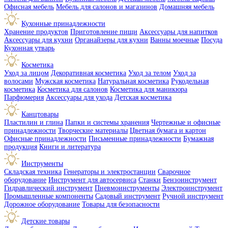
Офисная мебель
Мебель для салонов и магазинов
Домашняя мебель
Кухонные принадлежности
Хранение продуктов
Приготовление пищи
Аксессуары для напитков
Аксессуары для кухни
Органайзеры для кухни
Ванны моечные
Посуда
Кухонная утварь
Косметика
Уход за лицом
Декоративная косметика
Уход за телом
Уход за
волосами
Мужская косметика
Натуральная косметика
Рукодельная
косметика
Косметика для салонов
Косметика для маникюра
Парфюмерия
Аксессуары для ухода
Детская косметика
Канцтовары
Пластилин и глина
Папки и системы хранения
Чертежные и офисные
принадлежности
Творческие материалы
Цветная бумага и картон
Офисные принадлежности
Письменные принадлежности
Бумажная
продукция
Книги и литература
Инструменты
Складская техника
Генераторы и электростанции
Сварочное
оборудование
Инструмент для автосервиса
Станки
Бензоинструмент
Гидравлический инструмент
Пневмоинструменты
Электроинструмент
Промышленные компоненты
Садовый инструмент
Ручной инструмент
Дорожное оборудование
Товары для безопасности
Детские товары