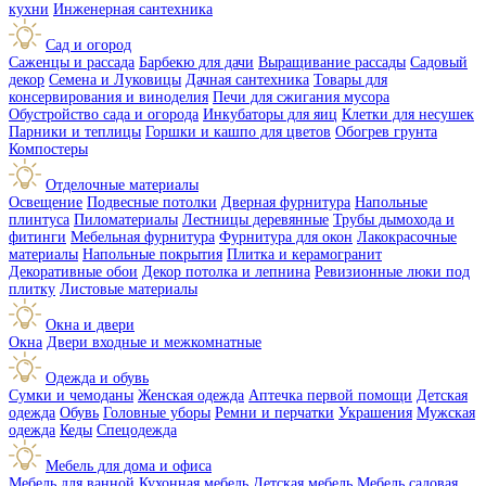
кухни
Инженерная сантехника
Сад и огород
Саженцы и рассада
Барбекю для дачи
Выращивание рассады
Садовый
декор
Семена и Луковицы
Дачная сантехника
Товары для
консервирования и виноделия
Печи для сжигания мусора
Обустройство сада и огорода
Инкубаторы для яиц
Клетки для несушек
Парники и теплицы
Горшки и кашпо для цветов
Обогрев грунта
Компостеры
Отделочные материалы
Освещение
Подвесные потолки
Дверная фурнитура
Напольные
плинтуса
Пиломатериалы
Лестницы деревянные
Трубы дымохода и
фитинги
Мебельная фурнитура
Фурнитура для окон
Лакокрасочные
материалы
Напольные покрытия
Плитка и керамогранит
Декоративные обои
Декор потолка и лепнина
Ревизионные люки под
плитку
Листовые материалы
Окна и двери
Окна
Двери входные и межкомнатные
Одежда и обувь
Сумки и чемоданы
Женская одежда
Аптечка первой помощи
Детская
одежда
Обувь
Головные уборы
Ремни и перчатки
Украшения
Мужская
одежда
Кеды
Спецодежда
Мебель для дома и офиса
Мебель для ванной
Кухонная мебель
Детская мебель
Мебель садовая