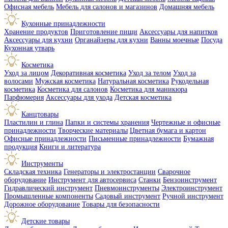
Офисная мебель
Мебель для салонов и магазинов
Домашняя мебель
Кухонные принадлежности
Хранение продуктов
Приготовление пищи
Аксессуары для напитков
Аксессуары для кухни
Органайзеры для кухни
Ванны моечные
Посуда
Кухонная утварь
Косметика
Уход за лицом
Декоративная косметика
Уход за телом
Уход за
волосами
Мужская косметика
Натуральная косметика
Рукодельная
косметика
Косметика для салонов
Косметика для маникюра
Парфюмерия
Аксессуары для ухода
Детская косметика
Канцтовары
Пластилин и глина
Папки и системы хранения
Чертежные и офисные
принадлежности
Творческие материалы
Цветная бумага и картон
Офисные принадлежности
Письменные принадлежности
Бумажная
продукция
Книги и литература
Инструменты
Складская техника
Генераторы и электростанции
Сварочное
оборудование
Инструмент для автосервиса
Станки
Бензоинструмент
Гидравлический инструмент
Пневмоинструменты
Электроинструмент
Промышленные компоненты
Садовый инструмент
Ручной инструмент
Дорожное оборудование
Товары для безопасности
Детские товары