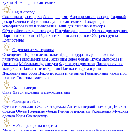
кухни
Инженерная сантехника
Сад и огород
Саженцы и рассада
Барбекю для дачи
Выращивание рассады
Садовый
декор
Семена и Луковицы
Дачная сантехника
Товары для
консервирования и виноделия
Печи для сжигания мусора
Обустройство сада и огорода
Инкубаторы для яиц
Клетки для несушек
Парники и теплицы
Горшки и кашпо для цветов
Обогрев грунта
Компостеры
Отделочные материалы
Освещение
Подвесные потолки
Дверная фурнитура
Напольные
плинтуса
Пиломатериалы
Лестницы деревянные
Трубы дымохода и
фитинги
Мебельная фурнитура
Фурнитура для окон
Лакокрасочные
материалы
Напольные покрытия
Плитка и керамогранит
Декоративные обои
Декор потолка и лепнина
Ревизионные люки под
плитку
Листовые материалы
Окна и двери
Окна
Двери входные и межкомнатные
Одежда и обувь
Сумки и чемоданы
Женская одежда
Аптечка первой помощи
Детская
одежда
Обувь
Головные уборы
Ремни и перчатки
Украшения
Мужская
одежда
Кеды
Спецодежда
Мебель для дома и офиса
Мебель для ванной
Кухонная мебель
Детская мебель
Мебель садовая