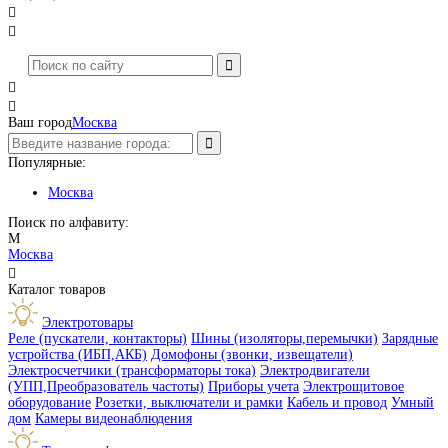




Ваш город
Москва
Популярные:
Москва
Поиск по алфавиту:
М
Москва

Каталог товаров
Электротовары
Реле (пускатели, контакторы)
Шины (изоляторы,перемычки)
Зарядные
устройства (ИБП,АКБ)
Домофоны (звонки, извещатели)
Электросчетчики (трансформаторы тока)
Электродвигатели
(УПП,Преобразователь частоты)
Приборы учета
Электрощитовое
оборудование
Розетки, выключатели и рамки
Кабель и провод
Умный
дом
Камеры видеонаблюдения