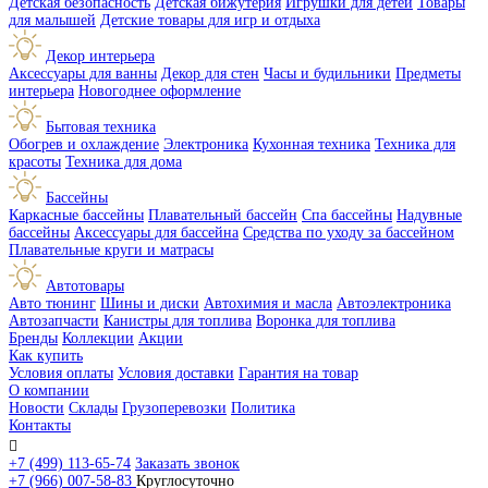
Детская безопасность
Детская бижутерия
Игрушки для детей
Товары
для малышей
Детские товары для игр и отдыха
Декор интерьера
Аксессуары для ванны
Декор для стен
Часы и будильники
Предметы
интерьера
Новогоднее оформление
Бытовая техника
Обогрев и охлаждение
Электроника
Кухонная техника
Техника для
красоты
Техника для дома
Бассейны
Каркасные бассейны
Плавательный бассейн
Спа бассейны
Надувные
бассейны
Аксессуары для бассейна
Средства по уходу за бассейном
Плавательные круги и матрасы
Автотовары
Авто тюнинг
Шины и диски
Автохимия и масла
Автоэлектроника
Автозапчасти
Канистры для топлива
Воронка для топлива
Бренды
Коллекции
Акции
Как купить
Условия оплаты
Условия доставки
Гарантия на товар
О компании
Новости
Склады
Грузоперевозки
Политика
Контакты

+7 (499) 113-65-74
Заказать звонок
+7 (966) 007-58-83
Круглосуточно