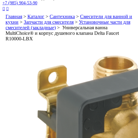
+7 (985) 904-53-90


Главная
>
Каталог
>
Сантехника
>
Смесители для ванной и
кухни
>
Запчасти для смесителя
>
Установочные части для
смесителей (закладные)
> Универсальная ванна
MultiChoice® и корпус душевого клапана Delta Faucet
R10000-LBX