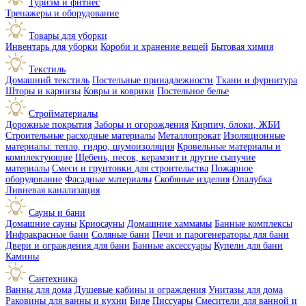
Туризм и фитнес
Тренажеры и оборудование
Товары для уборки
Инвентарь для уборки
Короби и хранение вещей
Бытовая химия
Текстиль
Домашний текстиль
Постельные принадлежности
Ткани и фурнитура
Шторы и карнизы
Ковры и коврики
Постельное белье
Стройматериалы
Дорожные покрытия
Заборы и огорождения
Кирпич, блоки, ЖБИ
Строительные расходные материалы
Металлопрокат
Изоляционные
материалы: тепло, гидро, шумоизоляция
Кровельные материалы и
комплектующие
Щебень, песок, керамзит и другие сыпучие
материалы
Смеси и грунтовки для строительства
Пожарное
оборудование
Фасадные материалы
Скобяные изделия
Опалубка
Ливневая канализация
Сауны и бани
Домашние сауны
Криосауны
Домашние хаммамы
Банные комплексы
Инфракрасные бани
Соляные бани
Печи и парогенераторы для бани
Двери и ограждения для бани
Банные аксессуары
Купели для бани
Камины
Сантехника
Ванны для дома
Душевые кабины и ограждения
Унитазы для дома
Раковины для ванны и кухни
Биде
Писсуары
Смесители для ванной и