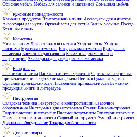
Офисная мебель
Мебель для салонов и магазинов
Домашняя мебель
Кухонные принадлежности
Хранение продуктов
Приготовление пищи
Аксессуары для напитков
Аксессуары для кухни
Органайзеры для кухни
Ванны моечные
Посуда
Кухонная утварь
Косметика
Уход за лицом
Декоративная косметика
Уход за телом
Уход за
волосами
Мужская косметика
Натуральная косметика
Рукодельная
косметика
Косметика для салонов
Косметика для маникюра
Парфюмерия
Аксессуары для ухода
Детская косметика
Канцтовары
Пластилин и глина
Папки и системы хранения
Чертежные и офисные
принадлежности
Творческие материалы
Цветная бумага и картон
Офисные принадлежности
Письменные принадлежности
Бумажная
продукция
Книги и литература
Инструменты
Складская техника
Генераторы и электростанции
Сварочное
оборудование
Инструмент для автосервиса
Станки
Бензоинструмент
Гидравлический инструмент
Пневмоинструменты
Электроинструмент
Промышленные компоненты
Садовый инструмент
Ручной инструмент
Дорожное оборудование
Товары для безопасности
Детские товары