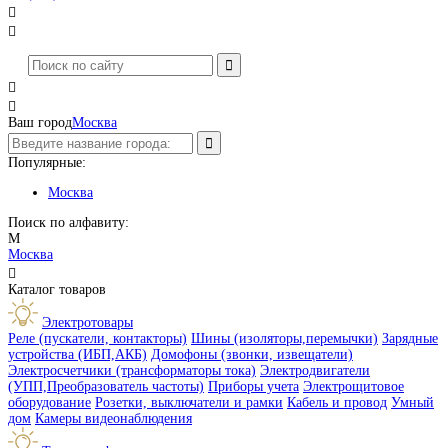




Ваш город
Москва
Популярные:
Москва
Поиск по алфавиту:
М
Москва

Каталог товаров
Электротовары
Реле (пускатели, контакторы)
Шины (изоляторы,перемычки)
Зарядные
устройства (ИБП,АКБ)
Домофоны (звонки, извещатели)
Электросчетчики (трансформаторы тока)
Электродвигатели
(УПП,Преобразователь частоты)
Приборы учета
Электрощитовое
оборудование
Розетки, выключатели и рамки
Кабель и провод
Умный
дом
Камеры видеонаблюдения