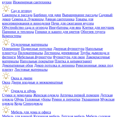
кухни
Инженерная сантехника
Сад и огород
Саженцы и рассада
Барбекю для дачи
Выращивание рассады
Садовый
декор
Семена и Луковицы
Дачная сантехника
Товары для
консервирования и виноделия
Печи для сжигания мусора
Обустройство сада и огорода
Инкубаторы для яиц
Клетки для несушек
Парники и теплицы
Горшки и кашпо для цветов
Обогрев грунта
Компостеры
Отделочные материалы
Освещение
Подвесные потолки
Дверная фурнитура
Напольные
плинтуса
Пиломатериалы
Лестницы деревянные
Трубы дымохода и
фитинги
Мебельная фурнитура
Фурнитура для окон
Лакокрасочные
материалы
Напольные покрытия
Плитка и керамогранит
Декоративные обои
Декор потолка и лепнина
Ревизионные люки под
плитку
Листовые материалы
Окна и двери
Окна
Двери входные и межкомнатные
Одежда и обувь
Сумки и чемоданы
Женская одежда
Аптечка первой помощи
Детская
одежда
Обувь
Головные уборы
Ремни и перчатки
Украшения
Мужская
одежда
Кеды
Спецодежда
Мебель для дома и офиса
Мебель для ванной
Кухонная мебель
Детская мебель
Мебель садовая