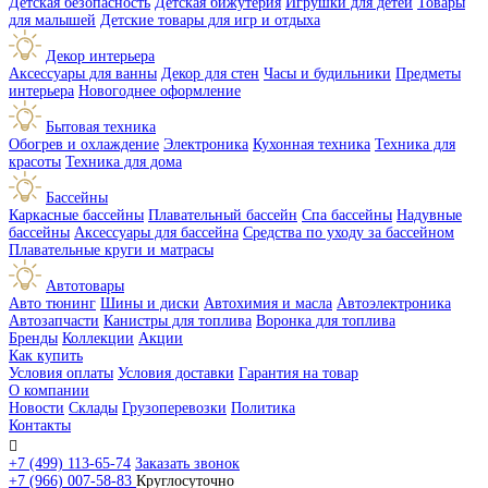
Детская безопасность
Детская бижутерия
Игрушки для детей
Товары
для малышей
Детские товары для игр и отдыха
Декор интерьера
Аксессуары для ванны
Декор для стен
Часы и будильники
Предметы
интерьера
Новогоднее оформление
Бытовая техника
Обогрев и охлаждение
Электроника
Кухонная техника
Техника для
красоты
Техника для дома
Бассейны
Каркасные бассейны
Плавательный бассейн
Спа бассейны
Надувные
бассейны
Аксессуары для бассейна
Средства по уходу за бассейном
Плавательные круги и матрасы
Автотовары
Авто тюнинг
Шины и диски
Автохимия и масла
Автоэлектроника
Автозапчасти
Канистры для топлива
Воронка для топлива
Бренды
Коллекции
Акции
Как купить
Условия оплаты
Условия доставки
Гарантия на товар
О компании
Новости
Склады
Грузоперевозки
Политика
Контакты

+7 (499) 113-65-74
Заказать звонок
+7 (966) 007-58-83
Круглосуточно