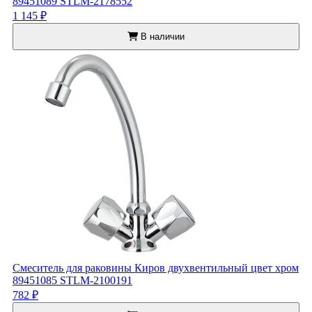
89451089 STLM-2178552
1 145 ₽
В наличии
Смеситель для раковины Киров двухвентильный цвет хром
89451085 STLM-2100191
782 ₽