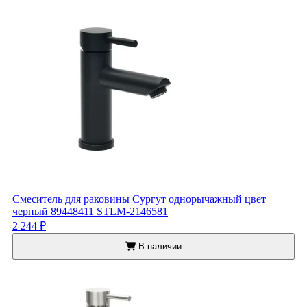
Смеситель для раковины Сургут однорычажный цвет
черный 89448411 STLM-2146581
2 244 ₽
В наличии