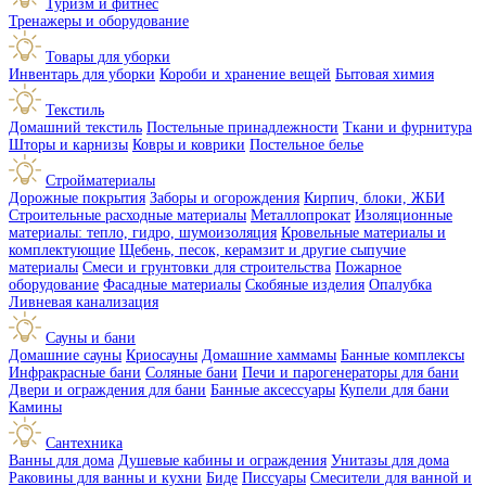
Туризм и фитнес
Тренажеры и оборудование
Товары для уборки
Инвентарь для уборки
Короби и хранение вещей
Бытовая химия
Текстиль
Домашний текстиль
Постельные принадлежности
Ткани и фурнитура
Шторы и карнизы
Ковры и коврики
Постельное белье
Стройматериалы
Дорожные покрытия
Заборы и огорождения
Кирпич, блоки, ЖБИ
Строительные расходные материалы
Металлопрокат
Изоляционные
материалы: тепло, гидро, шумоизоляция
Кровельные материалы и
комплектующие
Щебень, песок, керамзит и другие сыпучие
материалы
Смеси и грунтовки для строительства
Пожарное
оборудование
Фасадные материалы
Скобяные изделия
Опалубка
Ливневая канализация
Сауны и бани
Домашние сауны
Криосауны
Домашние хаммамы
Банные комплексы
Инфракрасные бани
Соляные бани
Печи и парогенераторы для бани
Двери и ограждения для бани
Банные аксессуары
Купели для бани
Камины
Сантехника
Ванны для дома
Душевые кабины и ограждения
Унитазы для дома
Раковины для ванны и кухни
Биде
Писсуары
Смесители для ванной и