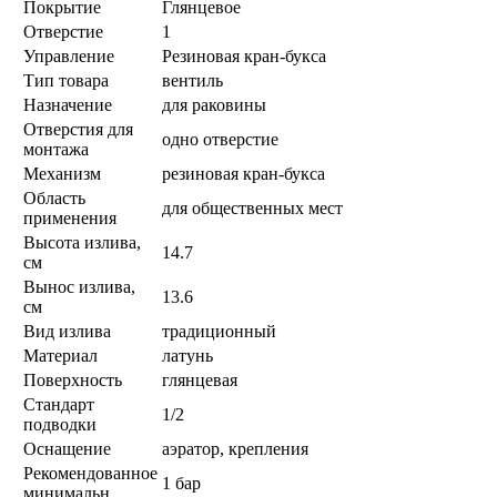
Покрытие
Глянцевое
Отверстие
1
Управление
Резиновая кран-букса
Тип товара
вентиль
Назначение
для раковины
Отверстия для
одно отверстие
монтажа
Механизм
резиновая кран-букса
Область
для общественных мест
применения
Высота излива,
14.7
см
Вынос излива,
13.6
см
Вид излива
традиционный
Материал
латунь
Поверхность
глянцевая
Стандарт
1/2
подводки
Оснащение
аэратор, крепления
Рекомендованное
1 бар
минимальн...