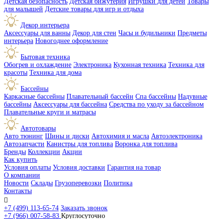
Детская безопасность
Детская бижутерия
Игрушки для детей
Товары
для малышей
Детские товары для игр и отдыха
Декор интерьера
Аксессуары для ванны
Декор для стен
Часы и будильники
Предметы
интерьера
Новогоднее оформление
Бытовая техника
Обогрев и охлаждение
Электроника
Кухонная техника
Техника для
красоты
Техника для дома
Бассейны
Каркасные бассейны
Плавательный бассейн
Спа бассейны
Надувные
бассейны
Аксессуары для бассейна
Средства по уходу за бассейном
Плавательные круги и матрасы
Автотовары
Авто тюнинг
Шины и диски
Автохимия и масла
Автоэлектроника
Автозапчасти
Канистры для топлива
Воронка для топлива
Бренды
Коллекции
Акции
Как купить
Условия оплаты
Условия доставки
Гарантия на товар
О компании
Новости
Склады
Грузоперевозки
Политика
Контакты

+7 (499) 113-65-74
Заказать звонок
+7 (966) 007-58-83
Круглосуточно