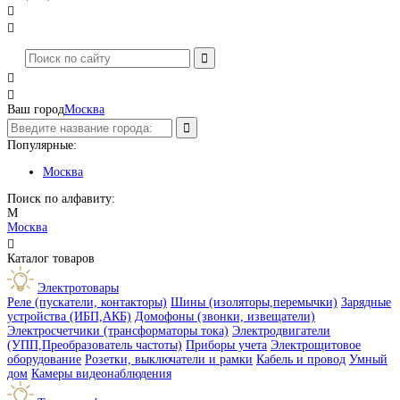




Ваш город
Москва
Популярные:
Москва
Поиск по алфавиту:
М
Москва

Каталог товаров
Электротовары
Реле (пускатели, контакторы)
Шины (изоляторы,перемычки)
Зарядные
устройства (ИБП,АКБ)
Домофоны (звонки, извещатели)
Электросчетчики (трансформаторы тока)
Электродвигатели
(УПП,Преобразователь частоты)
Приборы учета
Электрощитовое
оборудование
Розетки, выключатели и рамки
Кабель и провод
Умный
дом
Камеры видеонаблюдения