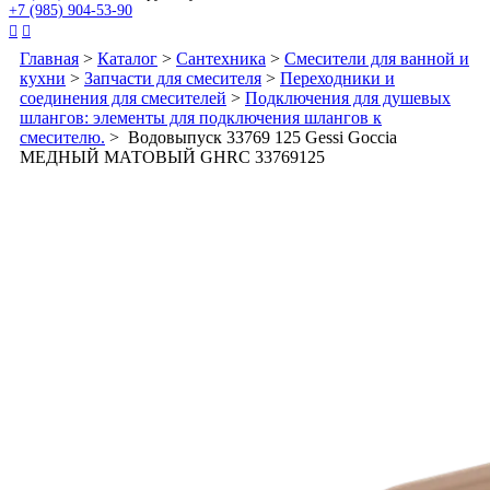
+7 (985) 904-53-90


Главная
>
Каталог
>
Сантехника
>
Смесители для ванной и
кухни
>
Запчасти для смесителя
>
Переходники и
соединения для смесителей
>
Подключения для душевых
шлангов: элементы для подключения шлангов к
смесителю.
> Водовыпуск 33769 125 Gessi Goccia
МЕДНЫЙ МАТОВЫЙ GHRC 33769125