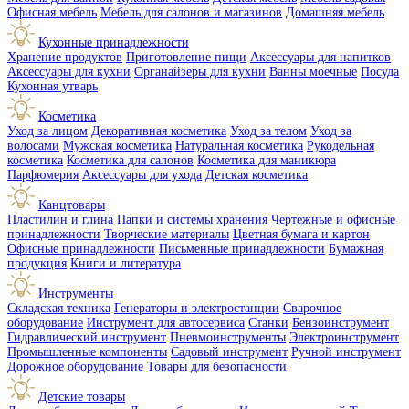
Офисная мебель
Мебель для салонов и магазинов
Домашняя мебель
Кухонные принадлежности
Хранение продуктов
Приготовление пищи
Аксессуары для напитков
Аксессуары для кухни
Органайзеры для кухни
Ванны моечные
Посуда
Кухонная утварь
Косметика
Уход за лицом
Декоративная косметика
Уход за телом
Уход за
волосами
Мужская косметика
Натуральная косметика
Рукодельная
косметика
Косметика для салонов
Косметика для маникюра
Парфюмерия
Аксессуары для ухода
Детская косметика
Канцтовары
Пластилин и глина
Папки и системы хранения
Чертежные и офисные
принадлежности
Творческие материалы
Цветная бумага и картон
Офисные принадлежности
Письменные принадлежности
Бумажная
продукция
Книги и литература
Инструменты
Складская техника
Генераторы и электростанции
Сварочное
оборудование
Инструмент для автосервиса
Станки
Бензоинструмент
Гидравлический инструмент
Пневмоинструменты
Электроинструмент
Промышленные компоненты
Садовый инструмент
Ручной инструмент
Дорожное оборудование
Товары для безопасности
Детские товары