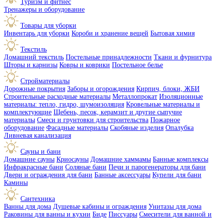
Туризм и фитнес
Тренажеры и оборудование
Товары для уборки
Инвентарь для уборки
Короби и хранение вещей
Бытовая химия
Текстиль
Домашний текстиль
Постельные принадлежности
Ткани и фурнитура
Шторы и карнизы
Ковры и коврики
Постельное белье
Стройматериалы
Дорожные покрытия
Заборы и огорождения
Кирпич, блоки, ЖБИ
Строительные расходные материалы
Металлопрокат
Изоляционные
материалы: тепло, гидро, шумоизоляция
Кровельные материалы и
комплектующие
Щебень, песок, керамзит и другие сыпучие
материалы
Смеси и грунтовки для строительства
Пожарное
оборудование
Фасадные материалы
Скобяные изделия
Опалубка
Ливневая канализация
Сауны и бани
Домашние сауны
Криосауны
Домашние хаммамы
Банные комплексы
Инфракрасные бани
Соляные бани
Печи и парогенераторы для бани
Двери и ограждения для бани
Банные аксессуары
Купели для бани
Камины
Сантехника
Ванны для дома
Душевые кабины и ограждения
Унитазы для дома
Раковины для ванны и кухни
Биде
Писсуары
Смесители для ванной и