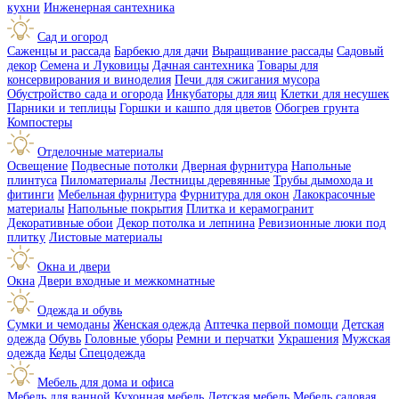
кухни
Инженерная сантехника
Сад и огород
Саженцы и рассада
Барбекю для дачи
Выращивание рассады
Садовый
декор
Семена и Луковицы
Дачная сантехника
Товары для
консервирования и виноделия
Печи для сжигания мусора
Обустройство сада и огорода
Инкубаторы для яиц
Клетки для несушек
Парники и теплицы
Горшки и кашпо для цветов
Обогрев грунта
Компостеры
Отделочные материалы
Освещение
Подвесные потолки
Дверная фурнитура
Напольные
плинтуса
Пиломатериалы
Лестницы деревянные
Трубы дымохода и
фитинги
Мебельная фурнитура
Фурнитура для окон
Лакокрасочные
материалы
Напольные покрытия
Плитка и керамогранит
Декоративные обои
Декор потолка и лепнина
Ревизионные люки под
плитку
Листовые материалы
Окна и двери
Окна
Двери входные и межкомнатные
Одежда и обувь
Сумки и чемоданы
Женская одежда
Аптечка первой помощи
Детская
одежда
Обувь
Головные уборы
Ремни и перчатки
Украшения
Мужская
одежда
Кеды
Спецодежда
Мебель для дома и офиса
Мебель для ванной
Кухонная мебель
Детская мебель
Мебель садовая