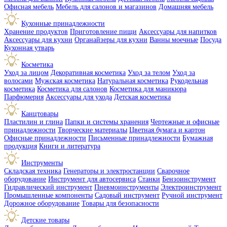
Офисная мебель
Мебель для салонов и магазинов
Домашняя мебель
Кухонные принадлежности
Хранение продуктов
Приготовление пищи
Аксессуары для напитков
Аксессуары для кухни
Органайзеры для кухни
Ванны моечные
Посуда
Кухонная утварь
Косметика
Уход за лицом
Декоративная косметика
Уход за телом
Уход за
волосами
Мужская косметика
Натуральная косметика
Рукодельная
косметика
Косметика для салонов
Косметика для маникюра
Парфюмерия
Аксессуары для ухода
Детская косметика
Канцтовары
Пластилин и глина
Папки и системы хранения
Чертежные и офисные
принадлежности
Творческие материалы
Цветная бумага и картон
Офисные принадлежности
Письменные принадлежности
Бумажная
продукция
Книги и литература
Инструменты
Складская техника
Генераторы и электростанции
Сварочное
оборудование
Инструмент для автосервиса
Станки
Бензоинструмент
Гидравлический инструмент
Пневмоинструменты
Электроинструмент
Промышленные компоненты
Садовый инструмент
Ручной инструмент
Дорожное оборудование
Товары для безопасности
Детские товары