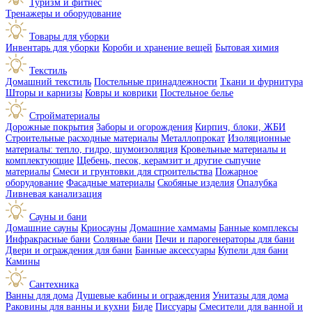
Туризм и фитнес
Тренажеры и оборудование
Товары для уборки
Инвентарь для уборки
Короби и хранение вещей
Бытовая химия
Текстиль
Домашний текстиль
Постельные принадлежности
Ткани и фурнитура
Шторы и карнизы
Ковры и коврики
Постельное белье
Стройматериалы
Дорожные покрытия
Заборы и огорождения
Кирпич, блоки, ЖБИ
Строительные расходные материалы
Металлопрокат
Изоляционные
материалы: тепло, гидро, шумоизоляция
Кровельные материалы и
комплектующие
Щебень, песок, керамзит и другие сыпучие
материалы
Смеси и грунтовки для строительства
Пожарное
оборудование
Фасадные материалы
Скобяные изделия
Опалубка
Ливневая канализация
Сауны и бани
Домашние сауны
Криосауны
Домашние хаммамы
Банные комплексы
Инфракрасные бани
Соляные бани
Печи и парогенераторы для бани
Двери и ограждения для бани
Банные аксессуары
Купели для бани
Камины
Сантехника
Ванны для дома
Душевые кабины и ограждения
Унитазы для дома
Раковины для ванны и кухни
Биде
Писсуары
Смесители для ванной и