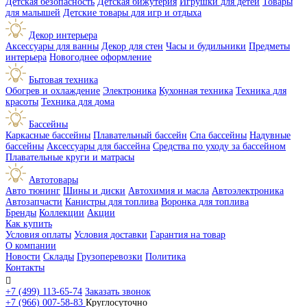
Детская безопасность
Детская бижутерия
Игрушки для детей
Товары
для малышей
Детские товары для игр и отдыха
Декор интерьера
Аксессуары для ванны
Декор для стен
Часы и будильники
Предметы
интерьера
Новогоднее оформление
Бытовая техника
Обогрев и охлаждение
Электроника
Кухонная техника
Техника для
красоты
Техника для дома
Бассейны
Каркасные бассейны
Плавательный бассейн
Спа бассейны
Надувные
бассейны
Аксессуары для бассейна
Средства по уходу за бассейном
Плавательные круги и матрасы
Автотовары
Авто тюнинг
Шины и диски
Автохимия и масла
Автоэлектроника
Автозапчасти
Канистры для топлива
Воронка для топлива
Бренды
Коллекции
Акции
Как купить
Условия оплаты
Условия доставки
Гарантия на товар
О компании
Новости
Склады
Грузоперевозки
Политика
Контакты

+7 (499) 113-65-74
Заказать звонок
+7 (966) 007-58-83
Круглосуточно