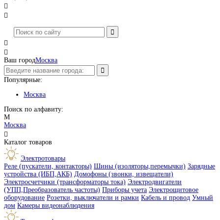




Ваш город
Москва
Популярные:
Москва
Поиск по алфавиту:
М
Москва

Каталог товаров
Электротовары
Реле (пускатели, контакторы)
Шины (изоляторы,перемычки)
Зарядные
устройства (ИБП,АКБ)
Домофоны (звонки, извещатели)
Электросчетчики (трансформаторы тока)
Электродвигатели
(УПП,Преобразователь частоты)
Приборы учета
Электрощитовое
оборудование
Розетки, выключатели и рамки
Кабель и провод
Умный
дом
Камеры видеонаблюдения