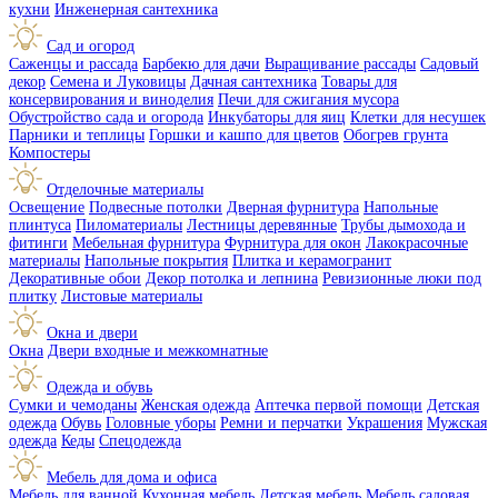
кухни
Инженерная сантехника
Сад и огород
Саженцы и рассада
Барбекю для дачи
Выращивание рассады
Садовый
декор
Семена и Луковицы
Дачная сантехника
Товары для
консервирования и виноделия
Печи для сжигания мусора
Обустройство сада и огорода
Инкубаторы для яиц
Клетки для несушек
Парники и теплицы
Горшки и кашпо для цветов
Обогрев грунта
Компостеры
Отделочные материалы
Освещение
Подвесные потолки
Дверная фурнитура
Напольные
плинтуса
Пиломатериалы
Лестницы деревянные
Трубы дымохода и
фитинги
Мебельная фурнитура
Фурнитура для окон
Лакокрасочные
материалы
Напольные покрытия
Плитка и керамогранит
Декоративные обои
Декор потолка и лепнина
Ревизионные люки под
плитку
Листовые материалы
Окна и двери
Окна
Двери входные и межкомнатные
Одежда и обувь
Сумки и чемоданы
Женская одежда
Аптечка первой помощи
Детская
одежда
Обувь
Головные уборы
Ремни и перчатки
Украшения
Мужская
одежда
Кеды
Спецодежда
Мебель для дома и офиса
Мебель для ванной
Кухонная мебель
Детская мебель
Мебель садовая