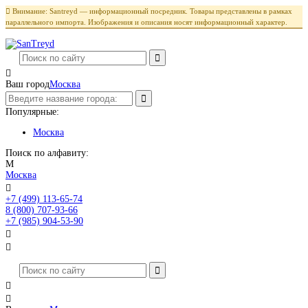

Внимание: Santreyd — информационный посредник. Товары представлены в рамках
параллельного импорта. Изображения и описания носят информационный характер.

Ваш город
Москва
Популярные:
Москва
Поиск по алфавиту:
М
Москва

+7 (499) 113-65-74
Заказать звонок
8 (800) 707-93-66
+7 (985) 904-53-90



