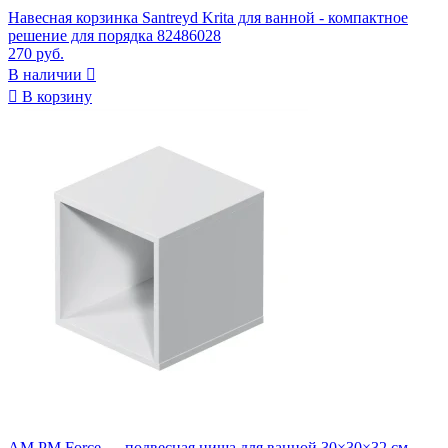
Навесная корзинка Santreyd Krita для ванной - компактное
решение для порядка 82486028
270 руб.
В наличии


В корзину
AM.PM Force — подвесная ниша для ванной 30×30×32 см