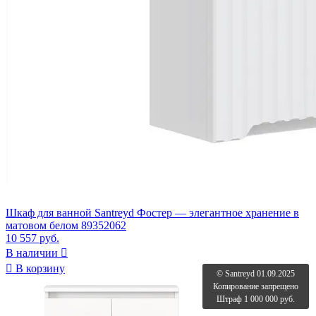
Шкаф для ванной Santreyd Фостер — элегантное хранение в
матовом белом 89352062
10 557 руб.
В наличии


В корзину
© Santreyd 01.09.2025
Копирование запрещено
Штраф 1 000 000 руб.