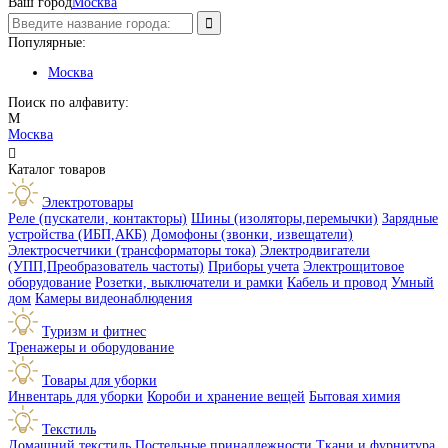
Ваш город
Москва
Популярные:
Москва
Поиск по алфавиту:
М
Москва

Каталог товаров
Электротовары
Реле (пускатели, контакторы)
Шины (изоляторы,перемычки)
Зарядные
устройства (ИБП,АКБ)
Домофоны (звонки, извещатели)
Электросчетчики (трансформаторы тока)
Электродвигатели
(УПП,Преобразователь частоты)
Приборы учета
Электрощитовое
оборудование
Розетки, выключатели и рамки
Кабель и провод
Умный
дом
Камеры видеонаблюдения
Туризм и фитнес
Тренажеры и оборудование
Товары для уборки
Инвентарь для уборки
Короби и хранение вещей
Бытовая химия
Текстиль
Домашний текстиль
Постельные принадлежности
Ткани и фурнитура