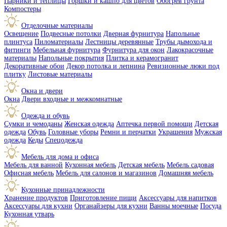
Парники и теплицы
Горшки и кашпо для цветов
Обогрев грунта
Компостеры
Отделочные материалы
Освещение
Подвесные потолки
Дверная фурнитура
Напольные
плинтуса
Пиломатериалы
Лестницы деревянные
Трубы дымохода и
фитинги
Мебельная фурнитура
Фурнитура для окон
Лакокрасочные
материалы
Напольные покрытия
Плитка и керамогранит
Декоративные обои
Декор потолка и лепнина
Ревизионные люки под
плитку
Листовые материалы
Окна и двери
Окна
Двери входные и межкомнатные
Одежда и обувь
Сумки и чемоданы
Женская одежда
Аптечка первой помощи
Детская
одежда
Обувь
Головные уборы
Ремни и перчатки
Украшения
Мужская
одежда
Кеды
Спецодежда
Мебель для дома и офиса
Мебель для ванной
Кухонная мебель
Детская мебель
Мебель садовая
Офисная мебель
Мебель для салонов и магазинов
Домашняя мебель
Кухонные принадлежности
Хранение продуктов
Приготовление пищи
Аксессуары для напитков
Аксессуары для кухни
Органайзеры для кухни
Ванны моечные
Посуда
Кухонная утварь