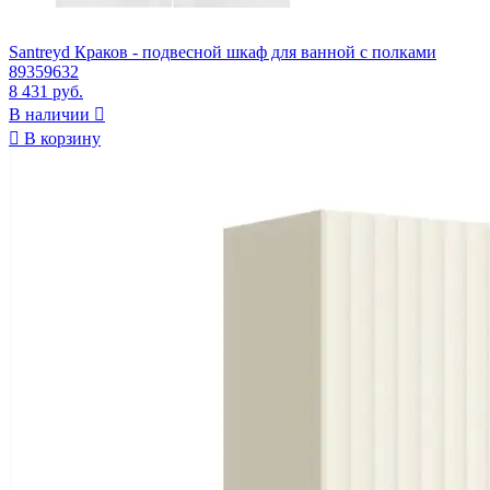
Santreyd Краков - подвесной шкаф для ванной с полками
89359632
8 431 руб.
В наличии


В корзину