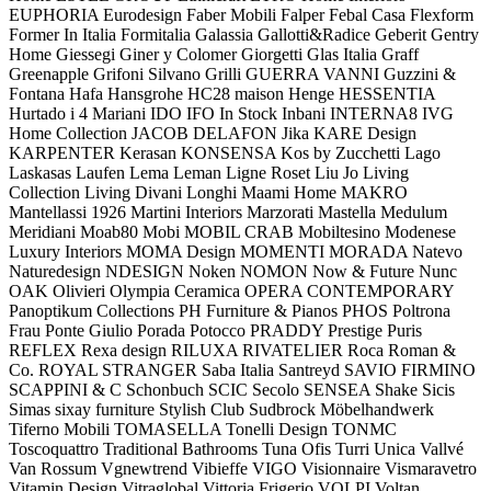
EUPHORIA
Eurodesign
Faber Mobili
Falper
Febal Casa
Flexform
Former In Italia
Formitalia
Galassia
Gallotti&Radice
Geberit
Gentry
Home
Giessegi
Giner y Colomer
Giorgetti
Glas Italia
Graff
Greenapple
Grifoni Silvano
Grilli
GUERRA VANNI
Guzzini &
Fontana
Hafa
Hansgrohe
HC28 maison
Henge
HESSENTIA
Hurtado
i 4 Mariani
IDO
IFO
In Stock
Inbani
INTERNA8
IVG
Home Collection
JACOB DELAFON
Jika
KARE Design
KARPENTER
Kerasan
KONSENSA
Kos by Zucchetti
Lago
Laskasas
Laufen
Lema
Leman
Ligne Roset
Liu Jo Living
Collection
Living Divani
Longhi
Maami Home
MAKRO
Mantellassi 1926
Martini Interiors
Marzorati
Mastella
Medulum
Meridiani
Moab80
Mobi
MOBIL CRAB
Mobiltesino
Modenese
Luxury Interiors
MOMA Design
MOMENTI
MORADA
Natevo
Naturedesign
NDESIGN
Noken
NOMON
Now & Future
Nunc
OAK
Olivieri
Olympia Ceramica
OPERA CONTEMPORARY
Panoptikum Collections
PH Furniture & Pianos
PHOS
Poltrona
Frau
Ponte Giulio
Porada
Potocco
PRADDY
Prestige
Puris
REFLEX
Rexa design
RILUXA
RIVATELIER
Roca
Roman &
Co.
ROYAL STRANGER
Saba Italia
Santreyd
SAVIO FIRMINO
SCAPPINI & C
Schonbuch
SCIC
Secolo
SENSEA
Shake
Sicis
Simas
sixay furniture
Stylish Club
Sudbrock Möbelhandwerk
Tiferno Mobili
TOMASELLA
Tonelli Design
TONMC
Toscoquattro
Traditional Bathrooms
Tuna Ofis
Turri
Unica
Vallvé
Van Rossum
Vgnewtrend
Vibieffe
VIGO
Visionnaire
Vismaravetro
Vitamin Design
Vitraglobal
Vittoria Frigerio
VOLPI
Voltan