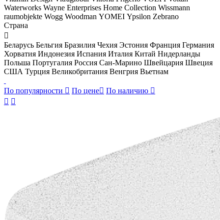
Waterworks
Wayne Enterprises Home Collection
Wissmann
raumobjekte
Wogg
Woodman
YOMEI
Ypsilon
Zebrano
Страна

Беларусь
Бельгия
Бразилия
Чехия
Эстония
Франция
Германия
Хорватия
Индонезия
Испания
Италия
Китай
Нидерланды
Польша
Португалия
Россия
Сан-Марино
Швейцария
Швеция
США
Турция
Великобритания
Венгрия
Вьетнам
По популярности

По цене

По наличию


