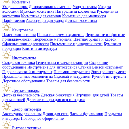
Косметика
Уход за лицом
Декоративная косметика
Уход за телом
Уход за
волосами
Мужская косметика
Натуральная косметика
Рукодельная
косметика
Косметика для салонов
Косметика для маникюра
Парфюмерия
Аксессуары для ухода
Детская косметика
Канцтовары
Пластилин и глина
Папки и системы хранения
Чертежные и офисные
принадлежности
Творческие материалы
Цветная бумага и картон
Офисные принадлежности
Письменные принадлежности
Бумажная
продукция
Книги и литература
Инструменты
Складская техника
Генераторы и электростанции
Сварочное
оборудование
Инструмент для автосервиса
Станки
Бензоинструмент
Гидравлический инструмент
Пневмоинструменты
Электроинструмент
Промышленные компоненты
Садовый инструмент
Ручной инструмент
Дорожное оборудование
Товары для безопасности
Детские товары
Детская безопасность
Детская бижутерия
Игрушки для детей
Товары
для малышей
Детские товары для игр и отдыха
Декор интерьера
Аксессуары для ванны
Декор для стен
Часы и будильники
Предметы
интерьера
Новогоднее оформление
Бытовая техника