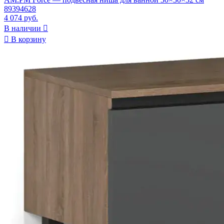
89394628
4 074 руб.
В наличии


В корзину