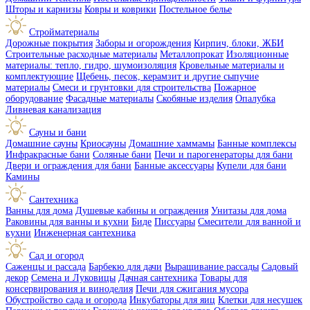
Шторы и карнизы
Ковры и коврики
Постельное белье
Стройматериалы
Дорожные покрытия
Заборы и огорождения
Кирпич, блоки, ЖБИ
Строительные расходные материалы
Металлопрокат
Изоляционные
материалы: тепло, гидро, шумоизоляция
Кровельные материалы и
комплектующие
Щебень, песок, керамзит и другие сыпучие
материалы
Смеси и грунтовки для строительства
Пожарное
оборудование
Фасадные материалы
Скобяные изделия
Опалубка
Ливневая канализация
Сауны и бани
Домашние сауны
Криосауны
Домашние хаммамы
Банные комплексы
Инфракрасные бани
Соляные бани
Печи и парогенераторы для бани
Двери и ограждения для бани
Банные аксессуары
Купели для бани
Камины
Сантехника
Ванны для дома
Душевые кабины и ограждения
Унитазы для дома
Раковины для ванны и кухни
Биде
Писсуары
Смесители для ванной и
кухни
Инженерная сантехника
Сад и огород
Саженцы и рассада
Барбекю для дачи
Выращивание рассады
Садовый
декор
Семена и Луковицы
Дачная сантехника
Товары для
консервирования и виноделия
Печи для сжигания мусора
Обустройство сада и огорода
Инкубаторы для яиц
Клетки для несушек