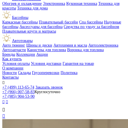
Обогрев и охлаждение
Электроника
Кухонная техника
Техника для
красоты
Техника для дома
Бассейны
Каркасные бассейны
Плавательный бассейн
Спа бассейны
Надувные
бассейны
Аксессуары для бассейна
Средства по уходу за бассейном
Плавательные круги и матрасы
Автотовары
Авто тюнинг
Шины и диски
Автохимия и масла
Автоэлектроника
Автозапчасти
Канистры для топлива
Воронка для топлива
Бренды
Коллекции
Акции
Как купить
Условия оплаты
Условия доставки
Гарантия на товар
О компании
Новости
Склады
Грузоперевозки
Политика
Контакты

+7 (499) 113-65-74
Заказать звонок
+7 (966) 007-58-83
Круглосуточно
+7 (985) 904-53-90



