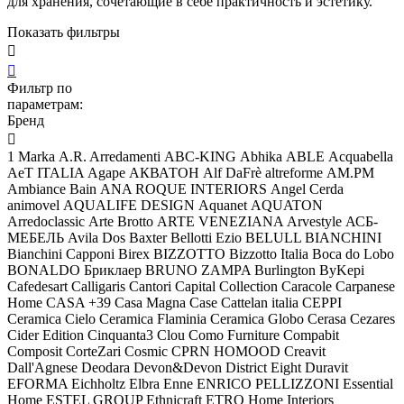
для хранения, сочетающие в себе практичность и эстетику.
Показать фильтры


Фильтр по
параметрам:
Бренд

1 Marka
A.R. Arredamenti
ABC-KING
Abhika
ABLE
Acquabella
AeT ITALIA
Agape
АКВАТОН
Alf DaFrè
altreforme
AM.PM
Ambiance Bain
ANA ROQUE INTERIORS
Angel Cerda
animovel
AQUALIFE DESIGN
Aquanet
AQUATON
Arredoclassic
Arte Brotto
ARTE VENEZIANA
Arvestyle
АСБ-
МЕБЕЛЬ
Avila Dos
Baxter
Bellotti Ezio
BELULL
BIANCHINI
Bianchini Capponi
Birex
BIZZOTTO
Bizzotto Italia
Boca do Lobo
BONALDO
Бриклаер
BRUNO ZAMPA
Burlington
ByKepi
Cafedesart
Calligaris
Cantori
Capital Collection
Caracole
Carpanese
Home
CASA +39
Casa Magna
Case
Cattelan italia
CEPPI
Ceramica Cielo
Ceramica Flaminia
Ceramica Globo
Cerasa
Cezares
Cider Edition
Cinquanta3
Clou
Como Furniture
Compabit
Composit
CorteZari
Cosmic
CPRN HOMOOD
Creavit
Dall'Agnese
Deodara
Devon&Devon
District Eight
Duravit
EFORMA
Eichholtz
Elbra
Enne
ENRICO PELLIZZONI
Essential
Home
ESTEL GROUP
Ethnicraft
ETRO Home Interiors