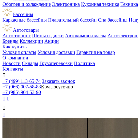
Обогрев и охлаждение
Электроника
Кухонная техника
Техника
Бассейны
Каркасные бассейны
Плавательный бассейн
Спа бассейны
Над
Автотовары
Авто тюнинг
Шины и диски
Автохимия и масла
Автоэлектрон
Бренды
Коллекции
Акции
Как купить
Условия оплаты
Условия доставки
Гарантия на товар
О компании
Новости
Склады
Грузоперевозки
Политика
Контакты

+7 (499) 113-65-74
Заказать звонок
+7 (966) 007-58-83
Круглосуточно
+7 (985) 904-53-90



