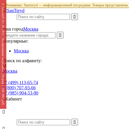

Внимание: Santreyd — информационный посредник. Товары представлены в
© Santreyd | 01.09.2025 | Копирование запрещено | Штраф 1 000 000 руб.

Ваш город
Москва
Популярные:
Москва
Поиск по алфавиту:
М
Москва

+7 (499) 113-65-74
Заказать звонок
8 (800) 707-93-66
+7 (985) 904-53-90

Кабинет

