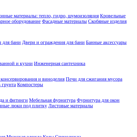
нные материалы: тепло, гидро, шумоизоляция
Кровельные
рное оборудование
Фасадные материалы
Скобяные изделия
 для бани
Двери и ограждения для бани
Банные аксессуары
ванной и кухни
Инженерная сантехника
 консервирования и виноделия
Печи для сжигания мусора
 грунта
Компостеры
да и фитинги
Мебельная фурнитура
Фурнитура для окон
нные люки под плитку
Листовые материалы
ия
Мужская одежда
Кеды
Спецодежда