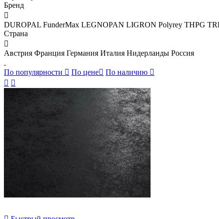
Бренд

DUROPAL
FunderMax
LEGNOPAN
LIGRON
Polyrey
THPG
TR
Страна

Австрия
Франция
Германия
Италия
Нидерланды
Россия
По популярности

По цене

По наличию




Быстрый просмотр