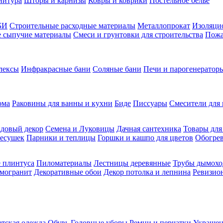
нитура
Шторы и карнизы
Ковры и коврики
Постельное белье
БИ
Строительные расходные материалы
Металлопрокат
Изоляцио
ие сыпучие материалы
Смеси и грунтовки для строительства
Пожа
лексы
Инфракрасные бани
Соляные бани
Печи и парогенераторы
ома
Раковины для ванны и кухни
Биде
Писсуары
Смесители для 
довый декор
Семена и Луковицы
Дачная сантехника
Товары для
несушек
Парники и теплицы
Горшки и кашпо для цветов
Обогрев
 плинтуса
Пиломатериалы
Лестницы деревянные
Трубы дымохо
амогранит
Декоративные обои
Декор потолка и лепнина
Ревизио
етская одежда
Обувь
Головные уборы
Ремни и перчатки
Украшен