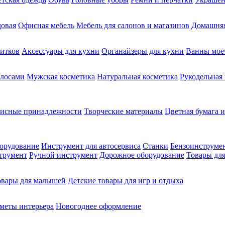
довая
Офисная мебель
Мебель для салонов и магазинов
Домашняя
питков
Аксессуары для кухни
Органайзеры для кухни
Ванны мое
олосами
Мужская косметика
Натуральная косметика
Рукодельная
фисные принадлежности
Творческие материалы
Цветная бумага и
орудование
Инструмент для автосервиса
Станки
Бензоинструме
трумент
Ручной инструмент
Дорожное оборудование
Товары для
овары для малышей
Детские товары для игр и отдыха
меты интерьера
Новогоднее оформление