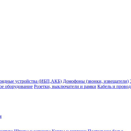
рядные устройства (ИБП,АКБ)
Домофоны (звонки, извещатели)
ое оборудование
Розетки, выключатели и рамки
Кабель и провод
я