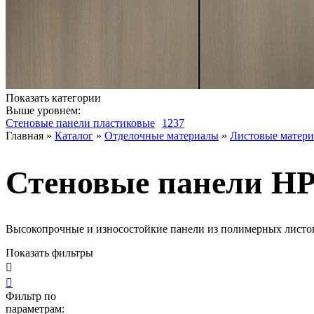
Показать категории
Выше уровнем:
Стеновые панели пластиковые
1237
Главная
»
Каталог
»
Отделочные материалы
»
Листовые матер
Стеновые панели H
Высокопрочные и износостойкие панели из полимерных листов
Показать фильтры


Фильтр по
параметрам: