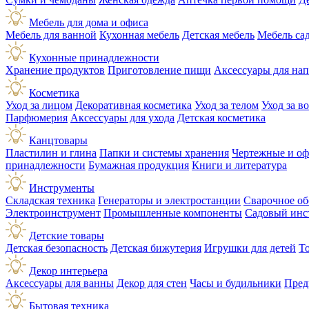
Мебель для дома и офиса
Мебель для ванной
Кухонная мебель
Детская мебель
Мебель са
Кухонные принадлежности
Хранение продуктов
Приготовление пищи
Аксессуары для на
Косметика
Уход за лицом
Декоративная косметика
Уход за телом
Уход за в
Парфюмерия
Аксессуары для ухода
Детская косметика
Канцтовары
Пластилин и глина
Папки и системы хранения
Чертежные и о
принадлежности
Бумажная продукция
Книги и литература
Инструменты
Складская техника
Генераторы и электростанции
Сварочное об
Электроинструмент
Промышленные компоненты
Садовый инс
Детские товары
Детская безопасность
Детская бижутерия
Игрушки для детей
Т
Декор интерьера
Аксессуары для ванны
Декор для стен
Часы и будильники
Пред
Бытовая техника