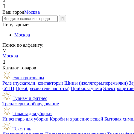

Ваш город
Москва
Популярные:
Москва
Поиск по алфавиту:
М
Москва

Каталог товаров
Электротовары
Реле (пускатели, контакторы)
Шины (изоляторы,перемычки)
За
(УПП,Преобразователь частоты)
Приборы учета
Электрощитов
Туризм и фитнес
Тренажеры и оборудование
Товары для уборки
Инвентарь для уборки
Короби и хранение вещей
Бытовая хими
Текстиль