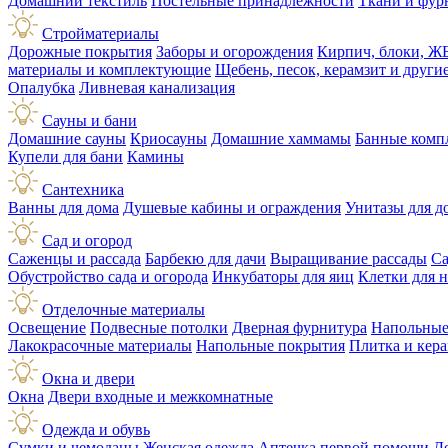
Домашний текстиль
Постельные принадлежности
Ткани и фур
Стройматериалы
Дорожные покрытия
Заборы и огорождения
Кирпич, блоки, Ж
материалы и комплектующие
Щебень, песок, керамзит и друг
Опалубка
Ливневая канализация
Сауны и бани
Домашние сауны
Криосауны
Домашние хаммамы
Банные комп
Купели для бани
Камины
Сантехника
Ванны для дома
Душевые кабины и ограждения
Унитазы для д
Сад и огород
Саженцы и рассада
Барбекю для дачи
Выращивание рассады
Са
Обустройство сада и огорода
Инкубаторы для яиц
Клетки для 
Отделочные материалы
Освещение
Подвесные потолки
Дверная фурнитура
Напольные
Лакокрасочные материалы
Напольные покрытия
Плитка и кер
Окна и двери
Окна
Двери входные и межкомнатные
Одежда и обувь
Сумки и чемоданы
Женская одежда
Аптечка первой помощи
Д