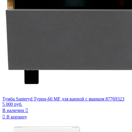
Тумба Santreyd Турин-60 MF для ванной с ящиком 87769323
5 000 руб.
В наличии


В корзину