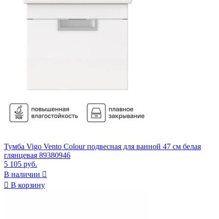
Тумба Vigo Vento Colour подвесная для ванной 47 см белая
глянцевая 89380946
5 105 руб.
В наличии


В корзину