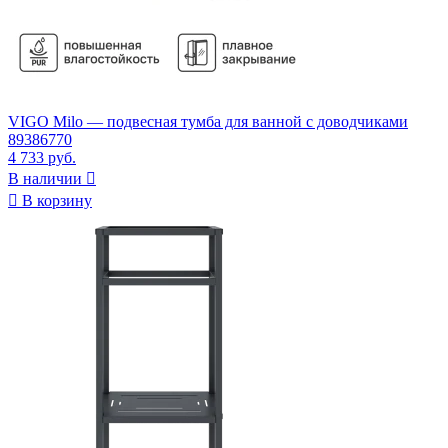
VIGO Milo — подвесная тумба для ванной с доводчиками
89386770
4 733 руб.
В наличии


В корзину