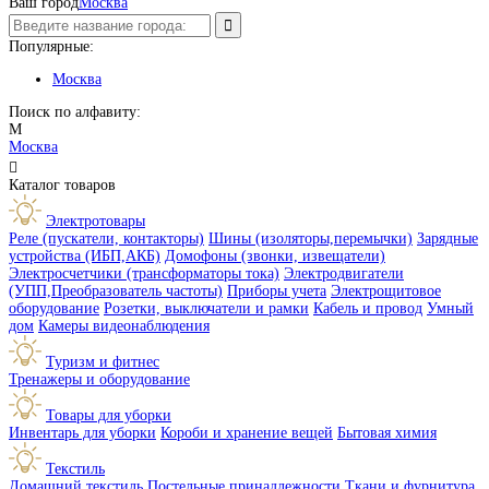
Ваш город
Москва
Популярные:
Москва
Поиск по алфавиту:
М
Москва

Каталог товаров
Электротовары
Реле (пускатели, контакторы)
Шины (изоляторы,перемычки)
Зарядные
устройства (ИБП,АКБ)
Домофоны (звонки, извещатели)
Электросчетчики (трансформаторы тока)
Электродвигатели
(УПП,Преобразователь частоты)
Приборы учета
Электрощитовое
оборудование
Розетки, выключатели и рамки
Кабель и провод
Умный
дом
Камеры видеонаблюдения
Туризм и фитнес
Тренажеры и оборудование
Товары для уборки
Инвентарь для уборки
Короби и хранение вещей
Бытовая химия
Текстиль
Домашний текстиль
Постельные принадлежности
Ткани и фурнитура