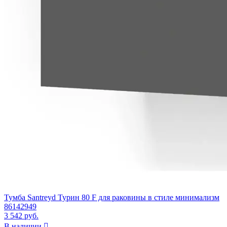
Тумба Santreyd Турин 80 F для раковины в стиле минимализм
86142949
3 542 руб.
В наличии
