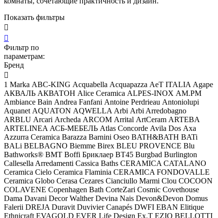
комнаты, сочетающие практичность и дизайн.
Показать фильтры


Фильтр по
параметрам:
Бренд

1 Marka
ABC-KING
Acquabella
Acquapazza
AeT ITALIA
Agape
АКВАЛЬ
АКВАТОН
Alice Ceramica
ALPES-INOX
AM.PM
Ambiance Bain
Andrea Fanfani
Antoine Perdrieau
Antoniolupi
Aquanet
AQUATON
AQWELLA
Arbi
Arbi Arredobagno
ARBLU
Arcari
Archeda
ARCOM
Arrital
ArtCeram
ARTEBA
ARTELINEA
АСБ-МЕБЕЛЬ
Atlas Concorde
Avila Dos
Axa
Azzurra Ceramica
Barazza
Barnini Oseo
BATH&BATH
BATi
BALi
BELBAGNO
Biemme
Birex
BLEU PROVENCE
Blu
Bathworks®
BMT
Boffi
Бриклаер
BT45
Burgbad
Burlington
Callesella Arredamenti
Cassica Baths
CERAMICA CATALANO
Ceramica Cielo
Ceramica Flaminia
CERAMICA FONDOVALLE
Ceramica Globo
Cerasa
Cezares
Cianciullo Marmi
Clou
COCOON
COLAVENE
Copenhagen Bath
CorteZari
Cosmic
Covethouse
Dama
Davani
Decor Walther
Devina Nais
Devon&Devon
Domus
Falerii
DREJA
Duravit
Duvivier Canapés
DWFI
EBAN
Elitique
Ethnicraft
EVAGOLD
EVER Life Design
Ex.T
EZIO BELLOTTI