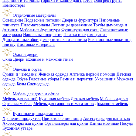
Парники и теплицы
Горшки и кашпо для цветов
Обогрев грунта
Компостеры
Отделочные материалы
Освещение
Подвесные потолки
Дверная фурнитура
Напольные
плинтуса
Пиломатериалы
Лестницы деревянные
Трубы дымохода и
фитинги
Мебельная фурнитура
Фурнитура для окон
Лакокрасочные
материалы
Напольные покрытия
Плитка и керамогранит
Декоративные обои
Декор потолка и лепнина
Ревизионные люки под
плитку
Листовые материалы
Окна и двери
Окна
Двери входные и межкомнатные
Одежда и обувь
Сумки и чемоданы
Женская одежда
Аптечка первой помощи
Детская
одежда
Обувь
Головные уборы
Ремни и перчатки
Украшения
Мужская
одежда
Кеды
Спецодежда
Мебель для дома и офиса
Мебель для ванной
Кухонная мебель
Детская мебель
Мебель садовая
Офисная мебель
Мебель для салонов и магазинов
Домашняя мебель
Кухонные принадлежности
Хранение продуктов
Приготовление пищи
Аксессуары для напитков
Аксессуары для кухни
Органайзеры для кухни
Ванны моечные
Посуда
Кухонная утварь