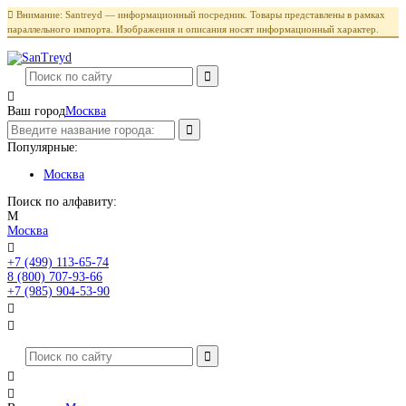

Внимание: Santreyd — информационный посредник. Товары представлены в рамках
параллельного импорта. Изображения и описания носят информационный характер.

Ваш город
Москва
Популярные:
Москва
Поиск по алфавиту:
М
Москва

+7 (499) 113-65-74
Заказать звонок
8 (800) 707-93-66
+7 (985) 904-53-90



