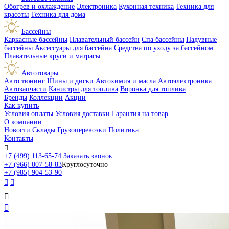
Обогрев и охлаждение
Электроника
Кухонная техника
Техника для
красоты
Техника для дома
Бассейны
Каркасные бассейны
Плавательный бассейн
Спа бассейны
Надувные
бассейны
Аксессуары для бассейна
Средства по уходу за бассейном
Плавательные круги и матрасы
Автотовары
Авто тюнинг
Шины и диски
Автохимия и масла
Автоэлектроника
Автозапчасти
Канистры для топлива
Воронка для топлива
Бренды
Коллекции
Акции
Как купить
Условия оплаты
Условия доставки
Гарантия на товар
О компании
Новости
Склады
Грузоперевозки
Политика
Контакты

+7 (499) 113-65-74
Заказать звонок
+7 (966) 007-58-83
Круглосуточно
+7 (985) 904-53-90



