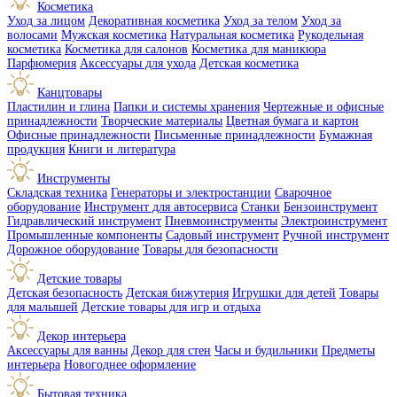
Косметика
Уход за лицом
Декоративная косметика
Уход за телом
Уход за
волосами
Мужская косметика
Натуральная косметика
Рукодельная
косметика
Косметика для салонов
Косметика для маникюра
Парфюмерия
Аксессуары для ухода
Детская косметика
Канцтовары
Пластилин и глина
Папки и системы хранения
Чертежные и офисные
принадлежности
Творческие материалы
Цветная бумага и картон
Офисные принадлежности
Письменные принадлежности
Бумажная
продукция
Книги и литература
Инструменты
Складская техника
Генераторы и электростанции
Сварочное
оборудование
Инструмент для автосервиса
Станки
Бензоинструмент
Гидравлический инструмент
Пневмоинструменты
Электроинструмент
Промышленные компоненты
Садовый инструмент
Ручной инструмент
Дорожное оборудование
Товары для безопасности
Детские товары
Детская безопасность
Детская бижутерия
Игрушки для детей
Товары
для малышей
Детские товары для игр и отдыха
Декор интерьера
Аксессуары для ванны
Декор для стен
Часы и будильники
Предметы
интерьера
Новогоднее оформление
Бытовая техника