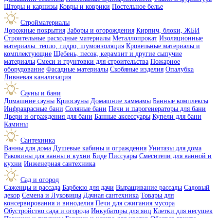
Шторы и карнизы
Ковры и коврики
Постельное белье
Стройматериалы
Дорожные покрытия
Заборы и огорождения
Кирпич, блоки, ЖБИ
Строительные расходные материалы
Металлопрокат
Изоляционные
материалы: тепло, гидро, шумоизоляция
Кровельные материалы и
комплектующие
Щебень, песок, керамзит и другие сыпучие
материалы
Смеси и грунтовки для строительства
Пожарное
оборудование
Фасадные материалы
Скобяные изделия
Опалубка
Ливневая канализация
Сауны и бани
Домашние сауны
Криосауны
Домашние хаммамы
Банные комплексы
Инфракрасные бани
Соляные бани
Печи и парогенераторы для бани
Двери и ограждения для бани
Банные аксессуары
Купели для бани
Камины
Сантехника
Ванны для дома
Душевые кабины и ограждения
Унитазы для дома
Раковины для ванны и кухни
Биде
Писсуары
Смесители для ванной и
кухни
Инженерная сантехника
Сад и огород
Саженцы и рассада
Барбекю для дачи
Выращивание рассады
Садовый
декор
Семена и Луковицы
Дачная сантехника
Товары для
консервирования и виноделия
Печи для сжигания мусора
Обустройство сада и огорода
Инкубаторы для яиц
Клетки для несушек