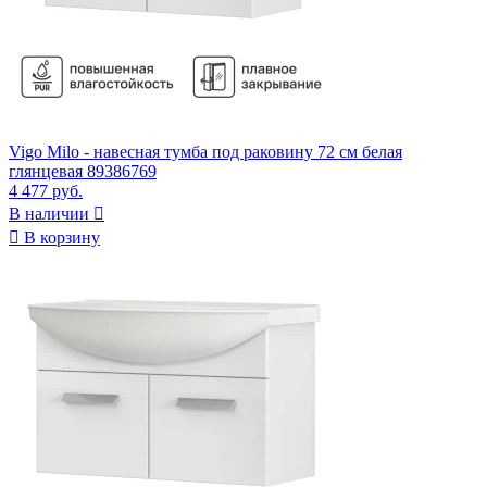
Vigo Milo - навесная тумба под раковину 72 см белая
глянцевая 89386769
4 477 руб.
В наличии


В корзину