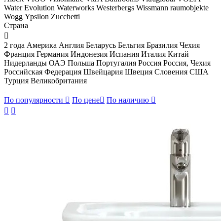
Water Evolution
Waterworks
Westerbergs
Wissmann raumobjekte
Wogg
Ypsilon
Zucchetti
Страна

2 года
Америка
Англия
Беларусь
Бельгия
Бразилия
Чехия
Франция
Германия
Индонезия
Испания
Италия
Китай
Нидерланды
ОАЭ
Польша
Португалия
Россия
Россия, Чехия
Российская Федерация
Швейцария
Швеция
Словения
США
Турция
Великобритания
По популярности

По цене

По наличию


