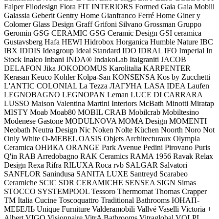
Falper
Filodesign
Fiora
FIT INTERIORS
Formed
Gaia
Gaia Mobili
Galassia
Geberit
Gentry Home
Gianfranco Ferré Home
Giner y
Colomer
Glass Design
Graff
Grifoni Silvano
Grossman
Gruppo
Geromin
GSG CERAMIC
GSG Ceramic Design
GSI ceramica
Gustavsberg
Hafa
HEWI
Hidrobox
Horganica
Humble Nature
IBC
IBX
IDDIS
Ideagroup
Ideal Standard
IDO
IDRAL
IFO
Imperial
In
Stock
Inalco
Inbani
INDA®
IndakoLab
Italgraniti
JACOB
DELAFON
Jika
JOKODOMUS
Karolitalia
KARPENTER
Kerasan
Keuco
Kohler
Kolpa-San
KONSENSA
Kos by Zucchetti
L'ANTIC COLONIAL
La Tezza
ЛАГУНА
LASA IDEA
Laufen
LEGNOBAGNO
LEGNOPAN
Leman
LUCE DI CARRARA
LUSSO
Maison Valentina
Martini Interiors
McBath
Minotti
Miratap
MISTY
Moab
Moab80
MOBIL CRAB
Mobilcrab
Mobiltesino
Modenese Gastone
MODULNOVA
MOMA Design
MOMENTI
Neobath
Neutra Design
Nic
Noken
Nolte Küchen
Noorth
Noro
Not
Only White
O-MEBEL
OASIS
Objets Architecturaux
Olympia
Ceramica
ОНИКА
ORANGE
Park Avenue
Pedini
Pirovano
Puris
Q'in
RAB Arredobagno
RAK Ceramics
RAMA 1956
Ravak
Relax
Design
Rexa
Rifra
RILUXA
Roca
rvb
SALGAR
Salvatori
SANFLOR
Sanindusa
SANITA LUXE
Santreyd
Scarabeo
Ceramiche
SCIC
SDR CERAMICHE
SENSEA
SIGN
Simas
STOCCO
SYSTEMPOOL
Tessoro
Thermomat
Thomas Crapper
TM Italia Cucine
Toscoquattro
Traditional Bathrooms
ЮНАП-
МЕБЕЛЬ
Unique Furniture
Valderamobili
Vallvé
Vaselli
Victoria +
Albert
VIGO
Visionnaire
VitrA Bathrooms
Vitraglobal
VOLPI