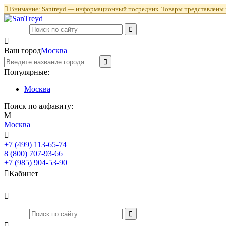

Внимание: Santreyd — информационный посредник. Товары представлены в

Ваш город
Москва
Популярные:
Москва
Поиск по алфавиту:
М
Москва

+7 (499) 113-65-74
Заказать звонок
8 (800) 707-93-66
+7 (985) 904-53-90

Кабинет

