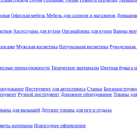
довая
Офисная мебель
Мебель для салонов и магазинов
Домашняя
питков
Аксессуары для кухни
Органайзеры для кухни
Ванны мое
олосами
Мужская косметика
Натуральная косметика
Рукодельная
фисные принадлежности
Творческие материалы
Цветная бумага и
орудование
Инструмент для автосервиса
Станки
Бензоинструме
трумент
Ручной инструмент
Дорожное оборудование
Товары для
овары для малышей
Детские товары для игр и отдыха
меты интерьера
Новогоднее оформление