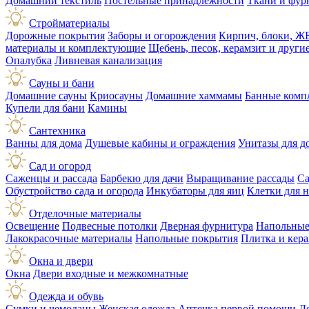
Домашний текстиль
Постельные принадлежности
Ткани и фур
Стройматериалы
Дорожные покрытия
Заборы и огорождения
Кирпич, блоки, Ж
материалы и комплектующие
Щебень, песок, керамзит и друг
Опалубка
Ливневая канализация
Сауны и бани
Домашние сауны
Криосауны
Домашние хаммамы
Банные комп
Купели для бани
Камины
Сантехника
Ванны для дома
Душевые кабины и ограждения
Унитазы для д
Сад и огород
Саженцы и рассада
Барбекю для дачи
Выращивание рассады
Са
Обустройство сада и огорода
Инкубаторы для яиц
Клетки для 
Отделочные материалы
Освещение
Подвесные потолки
Дверная фурнитура
Напольные
Лакокрасочные материалы
Напольные покрытия
Плитка и кер
Окна и двери
Окна
Двери входные и межкомнатные
Одежда и обувь
Сумки и чемоданы
Женская одежда
Аптечка первой помощи
Д