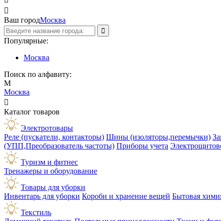

Ваш город
Москва
Популярные:
Москва
Поиск по алфавиту:
М
Москва

Каталог товаров
Электротовары
Реле (пускатели, контакторы)
Шины (изоляторы,перемычки)
За
(УПП,Преобразователь частоты)
Приборы учета
Электрощитов
Туризм и фитнес
Тренажеры и оборудование
Товары для уборки
Инвентарь для уборки
Короби и хранение вещей
Бытовая хими
Текстиль