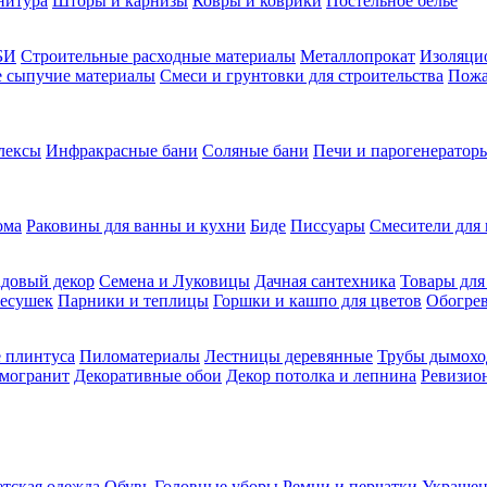
нитура
Шторы и карнизы
Ковры и коврики
Постельное белье
БИ
Строительные расходные материалы
Металлопрокат
Изоляцио
ие сыпучие материалы
Смеси и грунтовки для строительства
Пожа
лексы
Инфракрасные бани
Соляные бани
Печи и парогенераторы
ома
Раковины для ванны и кухни
Биде
Писсуары
Смесители для 
довый декор
Семена и Луковицы
Дачная сантехника
Товары для
несушек
Парники и теплицы
Горшки и кашпо для цветов
Обогрев
 плинтуса
Пиломатериалы
Лестницы деревянные
Трубы дымохо
амогранит
Декоративные обои
Декор потолка и лепнина
Ревизио
етская одежда
Обувь
Головные уборы
Ремни и перчатки
Украшен