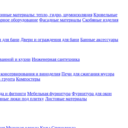
нные материалы: тепло, гидро, шумоизоляция
Кровельные
рное оборудование
Фасадные материалы
Скобяные изделия
 для бани
Двери и ограждения для бани
Банные аксессуары
ванной и кухни
Инженерная сантехника
 консервирования и виноделия
Печи для сжигания мусора
 грунта
Компостеры
да и фитинги
Мебельная фурнитура
Фурнитура для окон
нные люки под плитку
Листовые материалы
ия
Мужская одежда
Кеды
Спецодежда