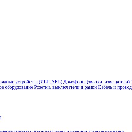
рядные устройства (ИБП,АКБ)
Домофоны (звонки, извещатели)
ое оборудование
Розетки, выключатели и рамки
Кабель и провод
я