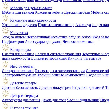
Мебель для дома и офиса
Мебель для ванной
Кухонная мебель
Детская мебель
Мебель са
Кухонные принадлежности
Хранение продуктов
Приготовление пищи
Аксессуары для на
Косметика
Уход за лицом
Декоративная косметика
Уход за телом
Уход за в
Парфюмерия
Аксессуары для ухода
Детская косметика
Канцтовары
Пластилин и глина
Папки и системы хранения
Чертежные и о
принадлежности
Бумажная продукция
Книги и литература
Инструменты
Складская техника
Генераторы и электростанции
Сварочное об
Электроинструмент
Промышленные компоненты
Садовый инс
Детские товары
Детская безопасность
Детская бижутерия
Игрушки для детей
Т
Декор интерьера
Аксессуары для ванны
Декор для стен
Часы и будильники
Пред
Бытовая техника