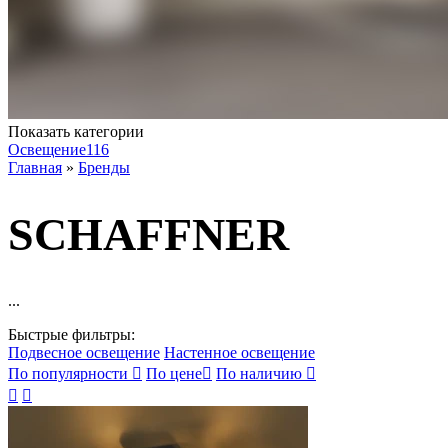
Показать категории
Освещение
116
Главная
»
Бренды
SCHAFFNER
...
Быстрые фильтры:
Подвесное освещение
Настенное освещение
По популярности

По цене

По наличию


