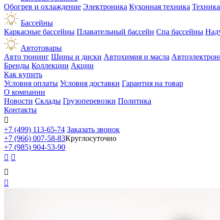
Обогрев и охлаждение
Электроника
Кухонная техника
Техника
Бассейны
Каркасные бассейны
Плавательный бассейн
Спа бассейны
Над
Автотовары
Авто тюнинг
Шины и диски
Автохимия и масла
Автоэлектрон
Бренды
Коллекции
Акции
Как купить
Условия оплаты
Условия доставки
Гарантия на товар
О компании
Новости
Склады
Грузоперевозки
Политика
Контакты

+7 (499) 113-65-74
Заказать звонок
+7 (966) 007-58-83
Круглосуточно
+7 (985) 904-53-90



