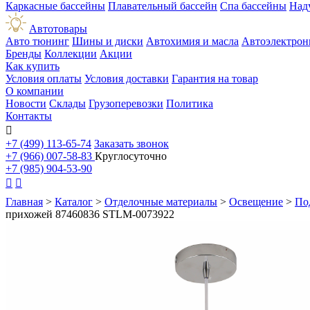
Каркасные бассейны
Плавательный бассейн
Спа бассейны
Над
Автотовары
Авто тюнинг
Шины и диски
Автохимия и масла
Автоэлектрон
Бренды
Коллекции
Акции
Как купить
Условия оплаты
Условия доставки
Гарантия на товар
О компании
Новости
Склады
Грузоперевозки
Политика
Контакты

+7 (499) 113-65-74
Заказать звонок
+7 (966) 007-58-83
Круглосуточно
+7 (985) 904-53-90


Главная
>
Каталог
>
Отделочные материалы
>
Освещение
>
По
прихожей 87460836 STLM-0073922