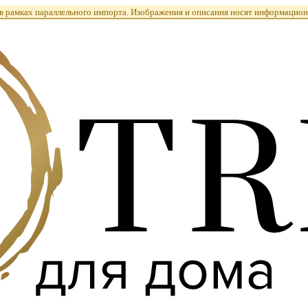
 рамках параллельного импорта. Изображения и описания носят информацион