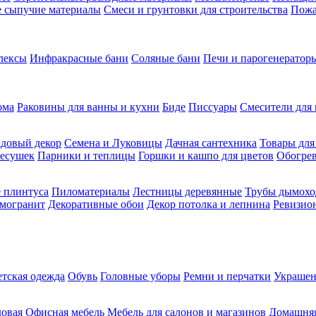
ие сыпучие материалы
Смеси и грунтовки для строительства
Пожа
лексы
Инфракрасные бани
Соляные бани
Печи и парогенераторы
ома
Раковины для ванны и кухни
Биде
Писсуары
Смесители для 
довый декор
Семена и Луковицы
Дачная сантехника
Товары для
несушек
Парники и теплицы
Горшки и кашпо для цветов
Обогрев
 плинтуса
Пиломатериалы
Лестницы деревянные
Трубы дымохо
амогранит
Декоративные обои
Декор потолка и лепнина
Ревизио
етская одежда
Обувь
Головные уборы
Ремни и перчатки
Украшен
довая
Офисная мебель
Мебель для салонов и магазинов
Домашняя