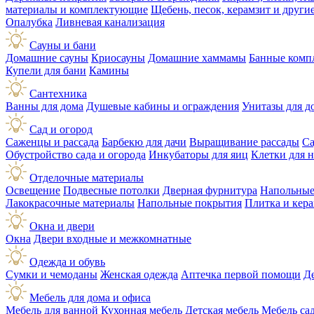
материалы и комплектующие
Щебень, песок, керамзит и друг
Опалубка
Ливневая канализация
Сауны и бани
Домашние сауны
Криосауны
Домашние хаммамы
Банные комп
Купели для бани
Камины
Сантехника
Ванны для дома
Душевые кабины и ограждения
Унитазы для д
Сад и огород
Саженцы и рассада
Барбекю для дачи
Выращивание рассады
Са
Обустройство сада и огорода
Инкубаторы для яиц
Клетки для 
Отделочные материалы
Освещение
Подвесные потолки
Дверная фурнитура
Напольные
Лакокрасочные материалы
Напольные покрытия
Плитка и кер
Окна и двери
Окна
Двери входные и межкомнатные
Одежда и обувь
Сумки и чемоданы
Женская одежда
Аптечка первой помощи
Д
Мебель для дома и офиса
Мебель для ванной
Кухонная мебель
Детская мебель
Мебель са