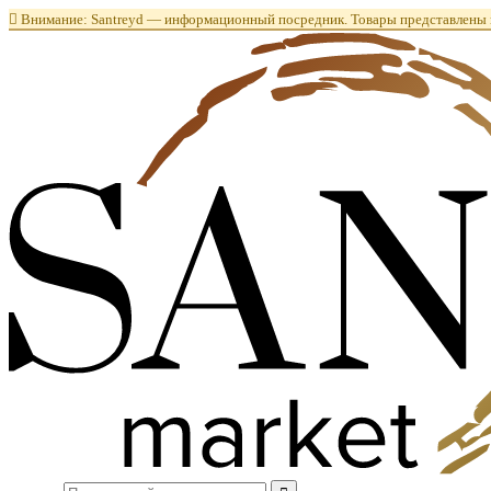

Внимание: Santreyd — информационный посредник. Товары представлены в