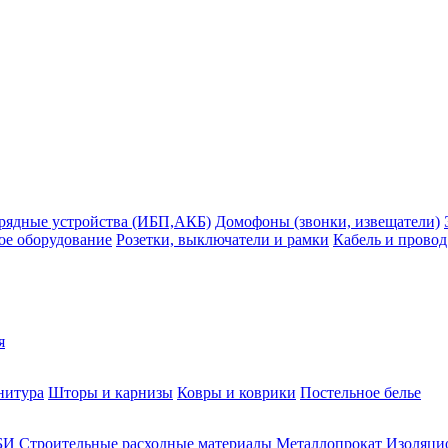
рядные устройства (ИБП,АКБ)
Домофоны (звонки, извещатели)
ое оборудование
Розетки, выключатели и рамки
Кабель и провод
я
нитура
Шторы и карнизы
Ковры и коврики
Постельное белье
БИ
Строительные расходные материалы
Металлопрокат
Изоляцио