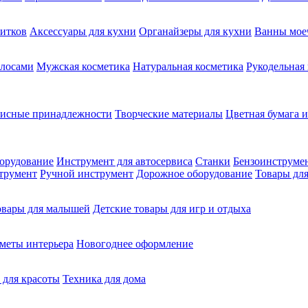
питков
Аксессуары для кухни
Органайзеры для кухни
Ванны мое
олосами
Мужская косметика
Натуральная косметика
Рукодельная
фисные принадлежности
Творческие материалы
Цветная бумага и
орудование
Инструмент для автосервиса
Станки
Бензоинструме
трумент
Ручной инструмент
Дорожное оборудование
Товары для
овары для малышей
Детские товары для игр и отдыха
меты интерьера
Новогоднее оформление
 для красоты
Техника для дома