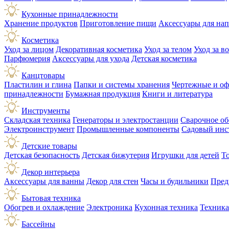
Кухонные принадлежности
Хранение продуктов
Приготовление пищи
Аксессуары для на
Косметика
Уход за лицом
Декоративная косметика
Уход за телом
Уход за в
Парфюмерия
Аксессуары для ухода
Детская косметика
Канцтовары
Пластилин и глина
Папки и системы хранения
Чертежные и о
принадлежности
Бумажная продукция
Книги и литература
Инструменты
Складская техника
Генераторы и электростанции
Сварочное об
Электроинструмент
Промышленные компоненты
Садовый инс
Детские товары
Детская безопасность
Детская бижутерия
Игрушки для детей
Т
Декор интерьера
Аксессуары для ванны
Декор для стен
Часы и будильники
Пред
Бытовая техника
Обогрев и охлаждение
Электроника
Кухонная техника
Техника
Бассейны