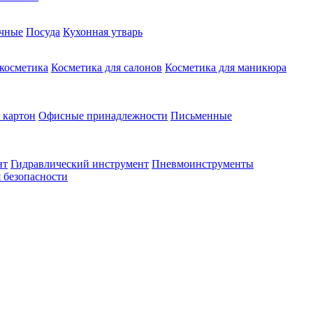
чные
Посуда
Кухонная утварь
 косметика
Косметика для салонов
Косметика для маникюра
 картон
Офисные принадлежности
Письменные
нт
Гидравлический инструмент
Пневмоинструменты
 безопасности