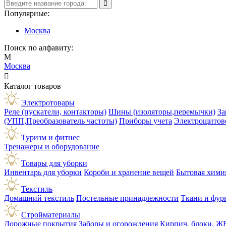
Популярные:
Москва
Поиск по алфавиту:
М
Москва

Каталог товаров
Электротовары
Реле (пускатели, контакторы)
Шины (изоляторы,перемычки)
За
(УПП,Преобразователь частоты)
Приборы учета
Электрощитов
Туризм и фитнес
Тренажеры и оборудование
Товары для уборки
Инвентарь для уборки
Короби и хранение вещей
Бытовая хими
Текстиль
Домашний текстиль
Постельные принадлежности
Ткани и фур
Стройматериалы
Дорожные покрытия
Заборы и огорождения
Кирпич, блоки, Ж