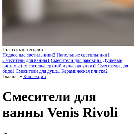
Показать категории
Подвесные светильники
2
Напольные светильники
1
Смесители для ванны
1
Смесители для раковин
2
Душевые
системы (смеситель/верхний душ/форсунки)
1
Смесители для
биде
1
Смесители для душа
1
Керамическая плитка
2
Главная
»
Коллекции
Смесители для
ванны Venis Rivoli
....