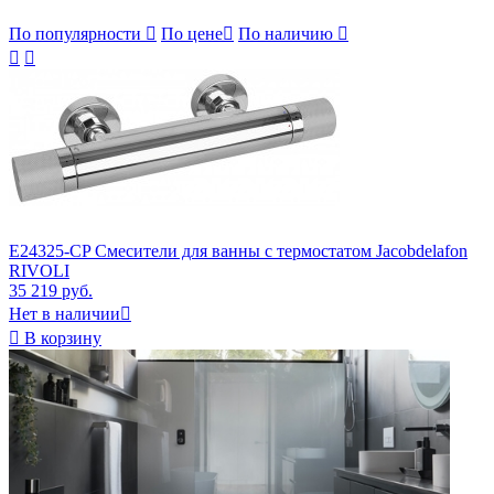
По популярности

По цене

По наличию



E24325-CP Смесители для ванны с термостатом Jacobdelafon
RIVOLI
35 219 руб.
Нет в наличии


В корзину