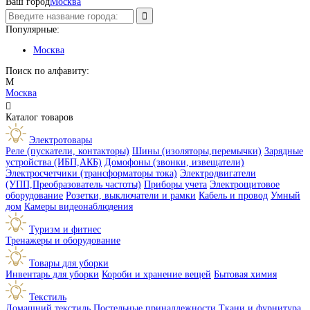
Ваш город
Москва
Популярные:
Москва
Поиск по алфавиту:
М
Москва

Каталог товаров
Электротовары
Реле (пускатели, контакторы)
Шины (изоляторы,перемычки)
Зарядные
устройства (ИБП,АКБ)
Домофоны (звонки, извещатели)
Электросчетчики (трансформаторы тока)
Электродвигатели
(УПП,Преобразователь частоты)
Приборы учета
Электрощитовое
оборудование
Розетки, выключатели и рамки
Кабель и провод
Умный
дом
Камеры видеонаблюдения
Туризм и фитнес
Тренажеры и оборудование
Товары для уборки
Инвентарь для уборки
Короби и хранение вещей
Бытовая химия
Текстиль
Домашний текстиль
Постельные принадлежности
Ткани и фурнитура