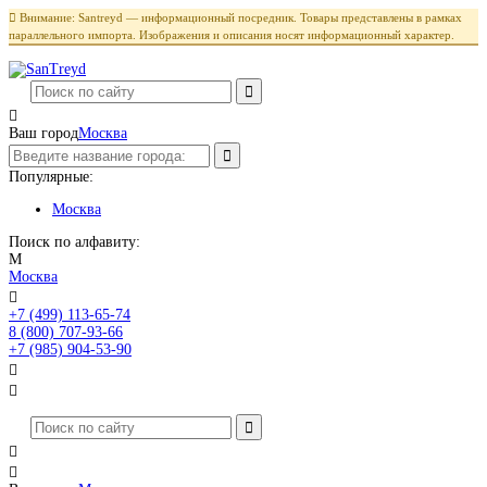

Внимание: Santreyd — информационный посредник. Товары представлены в рамках
параллельного импорта. Изображения и описания носят информационный характер.

Ваш город
Москва
Популярные:
Москва
Поиск по алфавиту:
М
Москва

+7 (499) 113-65-74
Заказать звонок
8 (800) 707-93-66
+7 (985) 904-53-90



