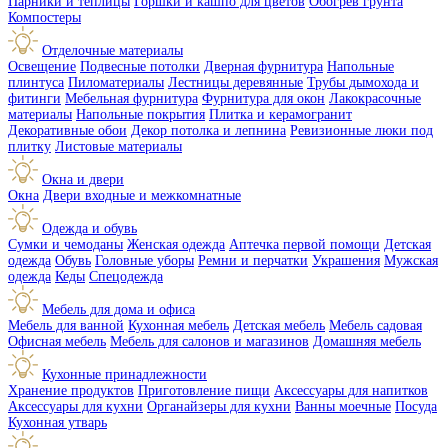
Парники и теплицы
Горшки и кашпо для цветов
Обогрев грунта
Компостеры
Отделочные материалы
Освещение
Подвесные потолки
Дверная фурнитура
Напольные
плинтуса
Пиломатериалы
Лестницы деревянные
Трубы дымохода и
фитинги
Мебельная фурнитура
Фурнитура для окон
Лакокрасочные
материалы
Напольные покрытия
Плитка и керамогранит
Декоративные обои
Декор потолка и лепнина
Ревизионные люки под
плитку
Листовые материалы
Окна и двери
Окна
Двери входные и межкомнатные
Одежда и обувь
Сумки и чемоданы
Женская одежда
Аптечка первой помощи
Детская
одежда
Обувь
Головные уборы
Ремни и перчатки
Украшения
Мужская
одежда
Кеды
Спецодежда
Мебель для дома и офиса
Мебель для ванной
Кухонная мебель
Детская мебель
Мебель садовая
Офисная мебель
Мебель для салонов и магазинов
Домашняя мебель
Кухонные принадлежности
Хранение продуктов
Приготовление пищи
Аксессуары для напитков
Аксессуары для кухни
Органайзеры для кухни
Ванны моечные
Посуда
Кухонная утварь