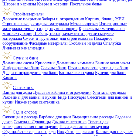
Шторы и карнизы
Ковры и коврики
Постельное белье
Стройматериалы
Дорожные покрытия
Заборы и огорождения
Кирпич, блоки, ЖБИ
Строительные расходные материалы
Металлопрокат
Изоляционные
материалы: тепло, гидро, шумоизоляция
Кровельные материалы и
комплектующие
Щебень, песок, керамзит и другие сыпучие
материалы
Смеси и грунтовки для строительства
Пожарное
оборудование
Фасадные материалы
Скобяные изделия
Опалубка
Ливневая канализация
Сауны и бани
Домашние сауны
Криосауны
Домашние хаммамы
Банные комплексы
Инфракрасные бани
Соляные бани
Печи и парогенераторы для бани
Двери и ограждения для бани
Банные аксессуары
Купели для бани
Камины
Сантехника
Ванны для дома
Душевые кабины и ограждения
Унитазы для дома
Раковины для ванны и кухни
Биде
Писсуары
Смесители для ванной и
кухни
Инженерная сантехника
Сад и огород
Саженцы и рассада
Барбекю для дачи
Выращивание рассады
Садовый
декор
Семена и Луковицы
Дачная сантехника
Товары для
консервирования и виноделия
Печи для сжигания мусора
Обустройство сада и огорода
Инкубаторы для яиц
Клетки для несушек