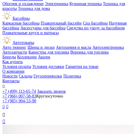
Обогрев и охлаждение
Электроника
Кухонная техника
Техника для
красоты
Техника для дома
Бассейны
Каркасные бассейны
Плавательный бассейн
Спа бассейны
Надувные
бассейны
Аксессуары для бассейна
Средства по уходу за бассейном
Плавательные круги и матрасы
Автотовары
Авто тюнинг
Шины и диски
Автохимия и масла
Автоэлектроника
Автозапчасти
Канистры для топлива
Воронка для топлива
Бренды
Коллекции
Акции
Как купить
Условия оплаты
Условия доставки
Гарантия на товар
О компании
Новости
Склады
Грузоперевозки
Политика
Контакты

+7 (499) 113-65-74
Заказать звонок
+7 (966) 007-58-83
Круглосуточно
+7 (985) 904-53-90



