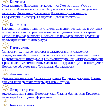
Косметика
Уход за лицом
Декоративная косметика
Уход за телом
Уход за
волосами
Мужская косметика
Натуральная косметика
Рукодельная
косметика
Косметика для салонов
Косметика для маникюра
Парфюмерия
Аксессуары для ухода
Детская косметика
Канцтовары
Пластилин и глина
Папки и системы хранения
Чертежные и офисные
принадлежности
Творческие материалы
Цветная бумага и картон
Офисные принадлежности
Письменные принадлежности
Бумажная
продукция
Книги и литература
Инструменты
Складская техника
Генераторы и электростанции
Сварочное
оборудование
Инструмент для автосервиса
Станки
Бензоинструмент
Гидравлический инструмент
Пневмоинструменты
Электроинструмент
Промышленные компоненты
Садовый инструмент
Ручной инструмент
Дорожное оборудование
Товары для безопасности
Детские товары
Детская безопасность
Детская бижутерия
Игрушки для детей
Товары
для малышей
Детские товары для игр и отдыха
Декор интерьера
Аксессуары для ванны
Декор для стен
Часы и будильники
Предметы
интерьера
Новогоднее оформление
Бытовая техника