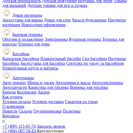
Детская безопасность
Детская бижутерия
Игрушки для детей
Товары
для малышей
Детские товары для игр и отдыха
Декор интерьера
Аксессуары для ванны
Декор для стен
Часы и будильники
Предметы
интерьера
Новогоднее оформление
Бытовая техника
Обогрев и охлаждение
Электроника
Кухонная техника
Техника для
красоты
Техника для дома
Бассейны
Каркасные бассейны
Плавательный бассейн
Спа бассейны
Надувные
бассейны
Аксессуары для бассейна
Средства по уходу за бассейном
Плавательные круги и матрасы
Автотовары
Авто тюнинг
Шины и диски
Автохимия и масла
Автоэлектроника
Автозапчасти
Канистры для топлива
Воронка для топлива
Бренды
Коллекции
Акции
Как купить
Условия оплаты
Условия доставки
Гарантия на товар
О компании
Новости
Склады
Грузоперевозки
Политика
Контакты

+7 (499) 113-65-74
Заказать звонок
+7 (966) 007-58-83
Круглосуточно