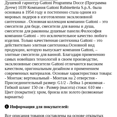
Душевой гарнитур Gattoni Programma Docce (Программа
Дочче) 1039 Компания Gattoni Rubinetteria S.p.A. была
основана в 1954 году и постепенно стала одним из
мировых лидеров в изготовлении эксклюзивной
сантехники . Основная коллекция компании Gattoni – это
смесители для биде, смесители для ванны и душа,
смесители для раковины душевые панели.Философия
компании Gattoni – это исключительное качество любого
изделия. Только качественная сантехника Gattoni – это
действительно элитная сантехника.Основной вид
продукции, которую выпускает компания Gattoni, –
элитные смесители для ванной. Благодаря применению
самых новейших технологий в своем производстве,
эксклюзивные смесители Gattoni отличаются высоким
качеством, оригинальным дизайном и применением
современных материалов. Основые характеристики товара:
- Монтаж: вертикальный - Монтаж на 2 отверстия -
Присоединительный размер: G1/2 - Лейка 1-режимная -
Гибкий шланг 150 см - Размер (высота) стоки: 610 мм -
Цвет (покрытие): хром, бронза или золото (возможные
варианты)
Информация для покупателей:
Все описания товаров составлены на основе открытых