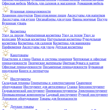
Офисная мебель
Мебель для салонов и магазинов
Домашняя мебель
Кухонные принадлежности
Хранение продуктов
Приготовление пищи
Аксессуары для напитков
Аксессуары для кухни
Органайзеры для кухни
Ванны моечные
Посуда
Кухонная утварь
Косметика
Уход за лицом
Декоративная косметика
Уход за телом
Уход за
волосами
Мужская косметика
Натуральная косметика
Рукодельная
косметика
Косметика для салонов
Косметика для маникюра
Парфюмерия
Аксессуары для ухода
Детская косметика
Канцтовары
Пластилин и глина
Папки и системы хранения
Чертежные и офисные
принадлежности
Творческие материалы
Цветная бумага и картон
Офисные принадлежности
Письменные принадлежности
Бумажная
продукция
Книги и литература
Инструменты
Складская техника
Генераторы и электростанции
Сварочное
оборудование
Инструмент для автосервиса
Станки
Бензоинструмент
Гидравлический инструмент
Пневмоинструменты
Электроинструмент
Промышленные компоненты
Садовый инструмент
Ручной инструмент
Дорожное оборудование
Товары для безопасности
Детские товары