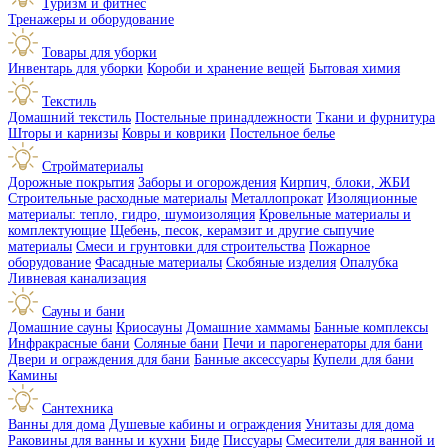
Туризм и фитнес
Тренажеры и оборудование
Товары для уборки
Инвентарь для уборки
Короби и хранение вещей
Бытовая химия
Текстиль
Домашний текстиль
Постельные принадлежности
Ткани и фурнитура
Шторы и карнизы
Ковры и коврики
Постельное белье
Стройматериалы
Дорожные покрытия
Заборы и огорождения
Кирпич, блоки, ЖБИ
Строительные расходные материалы
Металлопрокат
Изоляционные
материалы: тепло, гидро, шумоизоляция
Кровельные материалы и
комплектующие
Щебень, песок, керамзит и другие сыпучие
материалы
Смеси и грунтовки для строительства
Пожарное
оборудование
Фасадные материалы
Скобяные изделия
Опалубка
Ливневая канализация
Сауны и бани
Домашние сауны
Криосауны
Домашние хаммамы
Банные комплексы
Инфракрасные бани
Соляные бани
Печи и парогенераторы для бани
Двери и ограждения для бани
Банные аксессуары
Купели для бани
Камины
Сантехника
Ванны для дома
Душевые кабины и ограждения
Унитазы для дома
Раковины для ванны и кухни
Биде
Писсуары
Смесители для ванной и