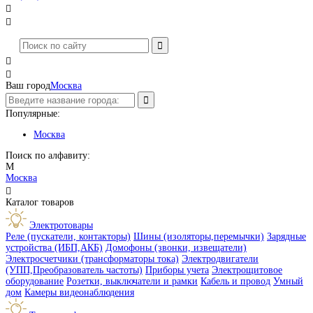




Ваш город
Москва
Популярные:
Москва
Поиск по алфавиту:
М
Москва

Каталог товаров
Электротовары
Реле (пускатели, контакторы)
Шины (изоляторы,перемычки)
Зарядные
устройства (ИБП,АКБ)
Домофоны (звонки, извещатели)
Электросчетчики (трансформаторы тока)
Электродвигатели
(УПП,Преобразователь частоты)
Приборы учета
Электрощитовое
оборудование
Розетки, выключатели и рамки
Кабель и провод
Умный
дом
Камеры видеонаблюдения