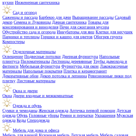
кухни
Инженерная сантехника
Сад и огород
Саженцы и рассада
Барбекю для дачи
Выращивание рассады
Садовый
декор
Семена и Луковицы
Дачная сантехника
Товары для
консервирования и виноделия
Печи для сжигания мусора
Обустройство сада и огорода
Инкубаторы для яиц
Клетки для несушек
Парники и теплицы
Горшки и кашпо для цветов
Обогрев грунта
Компостеры
Отделочные материалы
Освещение
Подвесные потолки
Дверная фурнитура
Напольные
плинтуса
Пиломатериалы
Лестницы деревянные
Трубы дымохода и
фитинги
Мебельная фурнитура
Фурнитура для окон
Лакокрасочные
материалы
Напольные покрытия
Плитка и керамогранит
Декоративные обои
Декор потолка и лепнина
Ревизионные люки под
плитку
Листовые материалы
Окна и двери
Окна
Двери входные и межкомнатные
Одежда и обувь
Сумки и чемоданы
Женская одежда
Аптечка первой помощи
Детская
одежда
Обувь
Головные уборы
Ремни и перчатки
Украшения
Мужская
одежда
Кеды
Спецодежда
Мебель для дома и офиса
Мебель для ванной
Кухонная мебель
Детская мебель
Мебель садовая