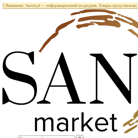

Внимание: Santreyd — информационный посредник. Товары представлены в