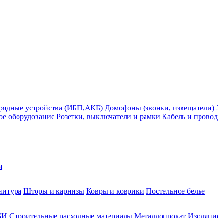
рядные устройства (ИБП,АКБ)
Домофоны (звонки, извещатели)
ое оборудование
Розетки, выключатели и рамки
Кабель и провод
я
нитура
Шторы и карнизы
Ковры и коврики
Постельное белье
БИ
Строительные расходные материалы
Металлопрокат
Изоляцио