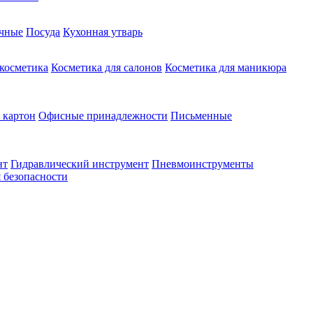
чные
Посуда
Кухонная утварь
 косметика
Косметика для салонов
Косметика для маникюра
 картон
Офисные принадлежности
Письменные
нт
Гидравлический инструмент
Пневмоинструменты
 безопасности