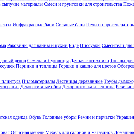
ие сыпучие материалы
Смеси и грунтовки для строительства
Пожа
лексы
Инфракрасные бани
Соляные бани
Печи и парогенераторы
ома
Раковины для ванны и кухни
Биде
Писсуары
Смесители для 
довый декор
Семена и Луковицы
Дачная сантехника
Товары для
несушек
Парники и теплицы
Горшки и кашпо для цветов
Обогрев
 плинтуса
Пиломатериалы
Лестницы деревянные
Трубы дымохо
амогранит
Декоративные обои
Декор потолка и лепнина
Ревизио
етская одежда
Обувь
Головные уборы
Ремни и перчатки
Украшен
довая
Офисная мебель
Мебель для салонов и магазинов
Домашняя