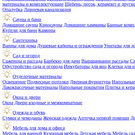
материалы и комплектующие
Щебень, песок, керамзит и друг
Опалубка
Ливневая канализация
Сауны и бани
Домашние сауны
Криосауны
Домашние хаммамы
Банные комп
Купели для бани
Камины
Сантехника
Ванны для дома
Душевые кабины и ограждения
Унитазы для д
Сад и огород
Саженцы и рассада
Барбекю для дачи
Выращивание рассады
Са
Обустройство сада и огорода
Инкубаторы для яиц
Клетки для 
Отделочные материалы
Освещение
Подвесные потолки
Дверная фурнитура
Напольные
Лакокрасочные материалы
Напольные покрытия
Плитка и кер
Окна и двери
Окна
Двери входные и межкомнатные
Одежда и обувь
Сумки и чемоданы
Женская одежда
Аптечка первой помощи
Д
Мебель для дома и офиса
Мебель для ванной
Кухонная мебель
Детская мебель
Мебель са