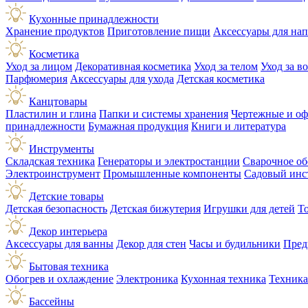
Кухонные принадлежности
Хранение продуктов
Приготовление пищи
Аксессуары для на
Косметика
Уход за лицом
Декоративная косметика
Уход за телом
Уход за в
Парфюмерия
Аксессуары для ухода
Детская косметика
Канцтовары
Пластилин и глина
Папки и системы хранения
Чертежные и о
принадлежности
Бумажная продукция
Книги и литература
Инструменты
Складская техника
Генераторы и электростанции
Сварочное об
Электроинструмент
Промышленные компоненты
Садовый инс
Детские товары
Детская безопасность
Детская бижутерия
Игрушки для детей
Т
Декор интерьера
Аксессуары для ванны
Декор для стен
Часы и будильники
Пред
Бытовая техника
Обогрев и охлаждение
Электроника
Кухонная техника
Техника
Бассейны