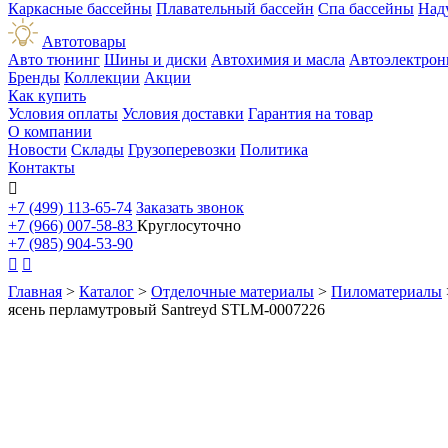
Каркасные бассейны
Плавательный бассейн
Спа бассейны
Над
Автотовары
Авто тюнинг
Шины и диски
Автохимия и масла
Автоэлектрон
Бренды
Коллекции
Акции
Как купить
Условия оплаты
Условия доставки
Гарантия на товар
О компании
Новости
Склады
Грузоперевозки
Политика
Контакты

+7 (499) 113-65-74
Заказать звонок
+7 (966) 007-58-83
Круглосуточно
+7 (985) 904-53-90


Главная
>
Каталог
>
Отделочные материалы
>
Пиломатериалы
ясень перламутровый Santreyd STLM-0007226