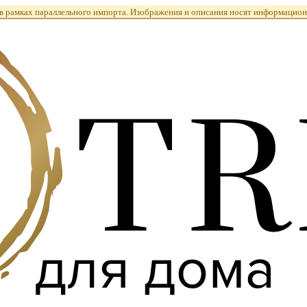
 рамках параллельного импорта. Изображения и описания носят информацион