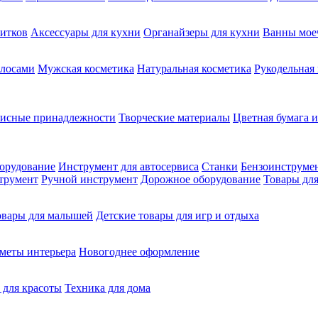
питков
Аксессуары для кухни
Органайзеры для кухни
Ванны мое
олосами
Мужская косметика
Натуральная косметика
Рукодельная
фисные принадлежности
Творческие материалы
Цветная бумага и
орудование
Инструмент для автосервиса
Станки
Бензоинструме
трумент
Ручной инструмент
Дорожное оборудование
Товары для
овары для малышей
Детские товары для игр и отдыха
меты интерьера
Новогоднее оформление
 для красоты
Техника для дома