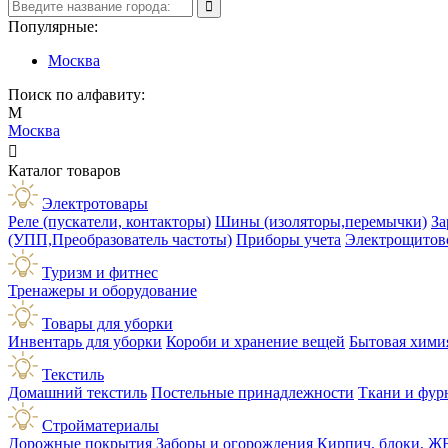
Популярные:
Москва
Поиск по алфавиту:
М
Москва

Каталог товаров
Электротовары
Реле (пускатели, контакторы)
Шины (изоляторы,перемычки)
За
(УПП,Преобразователь частоты)
Приборы учета
Электрощитов
Туризм и фитнес
Тренажеры и оборудование
Товары для уборки
Инвентарь для уборки
Короби и хранение вещей
Бытовая хими
Текстиль
Домашний текстиль
Постельные принадлежности
Ткани и фур
Стройматериалы
Дорожные покрытия
Заборы и огорождения
Кирпич, блоки, Ж