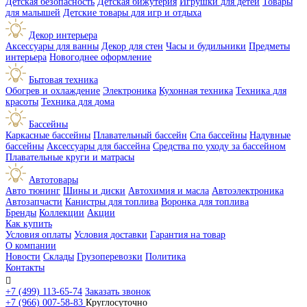
Детская безопасность
Детская бижутерия
Игрушки для детей
Товары
для малышей
Детские товары для игр и отдыха
Декор интерьера
Аксессуары для ванны
Декор для стен
Часы и будильники
Предметы
интерьера
Новогоднее оформление
Бытовая техника
Обогрев и охлаждение
Электроника
Кухонная техника
Техника для
красоты
Техника для дома
Бассейны
Каркасные бассейны
Плавательный бассейн
Спа бассейны
Надувные
бассейны
Аксессуары для бассейна
Средства по уходу за бассейном
Плавательные круги и матрасы
Автотовары
Авто тюнинг
Шины и диски
Автохимия и масла
Автоэлектроника
Автозапчасти
Канистры для топлива
Воронка для топлива
Бренды
Коллекции
Акции
Как купить
Условия оплаты
Условия доставки
Гарантия на товар
О компании
Новости
Склады
Грузоперевозки
Политика
Контакты

+7 (499) 113-65-74
Заказать звонок
+7 (966) 007-58-83
Круглосуточно