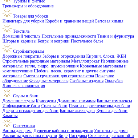
Туризм и фитнес
Тренажеры и оборудование
Товары для уборки
Инвентарь для уборки
Короби и хранение вещей
Бытовая химия
Текстиль
Домашний текстиль
Постельные принадлежности
Ткани и фурнитура
Шторы и карнизы
Ковры и коврики
Постельное белье
Стройматериалы
Дорожные покрытия
Заборы и огорождения
Кирпич, блоки, ЖБИ
Строительные расходные материалы
Металлопрокат
Изоляционные
материалы: тепло, гидро, шумоизоляция
Кровельные материалы и
комплектующие
Щебень, песок, керамзит и другие сыпучие
материалы
Смеси и грунтовки для строительства
Пожарное
оборудование
Фасадные материалы
Скобяные изделия
Опалубка
Ливневая канализация
Сауны и бани
Домашние сауны
Криосауны
Домашние хаммамы
Банные комплексы
Инфракрасные бани
Соляные бани
Печи и парогенераторы для бани
Двери и ограждения для бани
Банные аксессуары
Купели для бани
Камины
Сантехника
Ванны для дома
Душевые кабины и ограждения
Унитазы для дома
Раковины для ванны и кухни
Биде
Писсуары
Смесители для ванной и