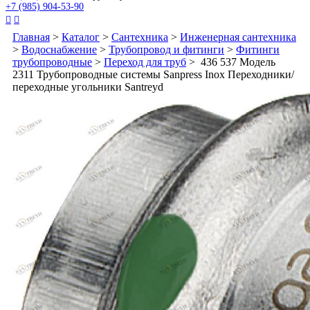
+7 (985) 904-53-90


Главная
>
Каталог
>
Сантехника
>
Инженерная сантехника
>
Водоснабжение
>
Трубопровод и фитинги
>
Фитинги
трубопроводные
>
Переход для труб
> 436 537 Модель
2311 Трубопроводные системы Sanpress Inox Переходники/​
переходные угольники Santreyd