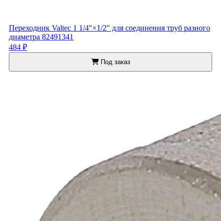
Переходник Valtec 1 1/4"×1/2" для соединения труб разного
диаметра 82491341
484 ₽
Под заказ