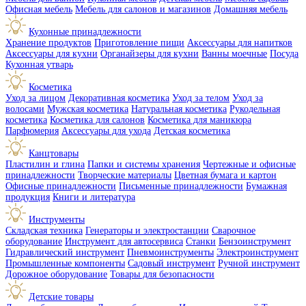
Офисная мебель
Мебель для салонов и магазинов
Домашняя мебель
Кухонные принадлежности
Хранение продуктов
Приготовление пищи
Аксессуары для напитков
Аксессуары для кухни
Органайзеры для кухни
Ванны моечные
Посуда
Кухонная утварь
Косметика
Уход за лицом
Декоративная косметика
Уход за телом
Уход за
волосами
Мужская косметика
Натуральная косметика
Рукодельная
косметика
Косметика для салонов
Косметика для маникюра
Парфюмерия
Аксессуары для ухода
Детская косметика
Канцтовары
Пластилин и глина
Папки и системы хранения
Чертежные и офисные
принадлежности
Творческие материалы
Цветная бумага и картон
Офисные принадлежности
Письменные принадлежности
Бумажная
продукция
Книги и литература
Инструменты
Складская техника
Генераторы и электростанции
Сварочное
оборудование
Инструмент для автосервиса
Станки
Бензоинструмент
Гидравлический инструмент
Пневмоинструменты
Электроинструмент
Промышленные компоненты
Садовый инструмент
Ручной инструмент
Дорожное оборудование
Товары для безопасности
Детские товары