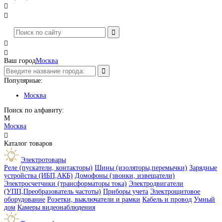




Ваш город
Москва
Популярные:
Москва
Поиск по алфавиту:
М
Москва

Каталог товаров
Электротовары
Реле (пускатели, контакторы)
Шины (изоляторы,перемычки)
Зарядные
устройства (ИБП,АКБ)
Домофоны (звонки, извещатели)
Электросчетчики (трансформаторы тока)
Электродвигатели
(УПП,Преобразователь частоты)
Приборы учета
Электрощитовое
оборудование
Розетки, выключатели и рамки
Кабель и провод
Умный
дом
Камеры видеонаблюдения