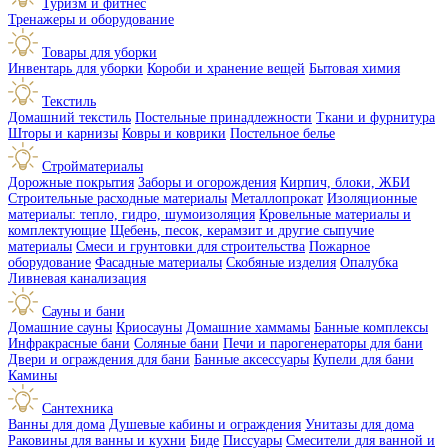
Туризм и фитнес
Тренажеры и оборудование
Товары для уборки
Инвентарь для уборки
Короби и хранение вещей
Бытовая химия
Текстиль
Домашний текстиль
Постельные принадлежности
Ткани и фурнитура
Шторы и карнизы
Ковры и коврики
Постельное белье
Стройматериалы
Дорожные покрытия
Заборы и огорождения
Кирпич, блоки, ЖБИ
Строительные расходные материалы
Металлопрокат
Изоляционные
материалы: тепло, гидро, шумоизоляция
Кровельные материалы и
комплектующие
Щебень, песок, керамзит и другие сыпучие
материалы
Смеси и грунтовки для строительства
Пожарное
оборудование
Фасадные материалы
Скобяные изделия
Опалубка
Ливневая канализация
Сауны и бани
Домашние сауны
Криосауны
Домашние хаммамы
Банные комплексы
Инфракрасные бани
Соляные бани
Печи и парогенераторы для бани
Двери и ограждения для бани
Банные аксессуары
Купели для бани
Камины
Сантехника
Ванны для дома
Душевые кабины и ограждения
Унитазы для дома
Раковины для ванны и кухни
Биде
Писсуары
Смесители для ванной и