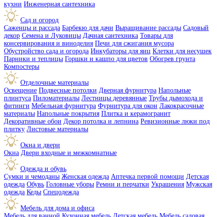
кухни
Инженерная сантехника
Сад и огород
Саженцы и рассада
Барбекю для дачи
Выращивание рассады
Садовый
декор
Семена и Луковицы
Дачная сантехника
Товары для
консервирования и виноделия
Печи для сжигания мусора
Обустройство сада и огорода
Инкубаторы для яиц
Клетки для несушек
Парники и теплицы
Горшки и кашпо для цветов
Обогрев грунта
Компостеры
Отделочные материалы
Освещение
Подвесные потолки
Дверная фурнитура
Напольные
плинтуса
Пиломатериалы
Лестницы деревянные
Трубы дымохода и
фитинги
Мебельная фурнитура
Фурнитура для окон
Лакокрасочные
материалы
Напольные покрытия
Плитка и керамогранит
Декоративные обои
Декор потолка и лепнина
Ревизионные люки под
плитку
Листовые материалы
Окна и двери
Окна
Двери входные и межкомнатные
Одежда и обувь
Сумки и чемоданы
Женская одежда
Аптечка первой помощи
Детская
одежда
Обувь
Головные уборы
Ремни и перчатки
Украшения
Мужская
одежда
Кеды
Спецодежда
Мебель для дома и офиса
Мебель для ванной
Кухонная мебель
Детская мебель
Мебель садовая