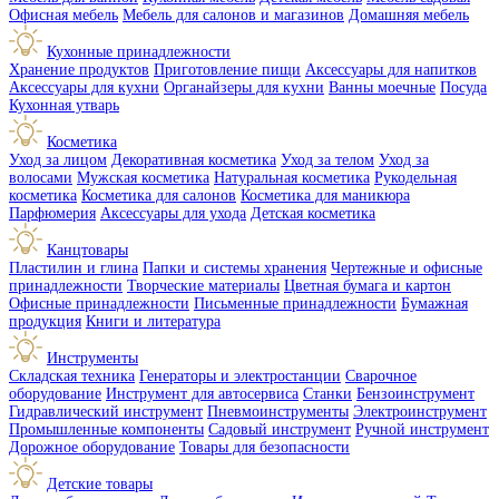
Офисная мебель
Мебель для салонов и магазинов
Домашняя мебель
Кухонные принадлежности
Хранение продуктов
Приготовление пищи
Аксессуары для напитков
Аксессуары для кухни
Органайзеры для кухни
Ванны моечные
Посуда
Кухонная утварь
Косметика
Уход за лицом
Декоративная косметика
Уход за телом
Уход за
волосами
Мужская косметика
Натуральная косметика
Рукодельная
косметика
Косметика для салонов
Косметика для маникюра
Парфюмерия
Аксессуары для ухода
Детская косметика
Канцтовары
Пластилин и глина
Папки и системы хранения
Чертежные и офисные
принадлежности
Творческие материалы
Цветная бумага и картон
Офисные принадлежности
Письменные принадлежности
Бумажная
продукция
Книги и литература
Инструменты
Складская техника
Генераторы и электростанции
Сварочное
оборудование
Инструмент для автосервиса
Станки
Бензоинструмент
Гидравлический инструмент
Пневмоинструменты
Электроинструмент
Промышленные компоненты
Садовый инструмент
Ручной инструмент
Дорожное оборудование
Товары для безопасности
Детские товары