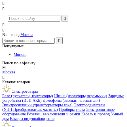




Ваш город
Москва
Популярные:
Москва
Поиск по алфавиту:
М
Москва

Каталог товаров
Электротовары
Реле (пускатели, контакторы)
Шины (изоляторы,перемычки)
Зарядные
устройства (ИБП,АКБ)
Домофоны (звонки, извещатели)
Электросчетчики (трансформаторы тока)
Электродвигатели
(УПП,Преобразователь частоты)
Приборы учета
Электрощитовое
оборудование
Розетки, выключатели и рамки
Кабель и провод
Умный
дом
Камеры видеонаблюдения