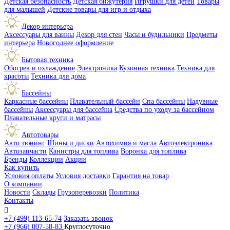
Детская безопасность
Детская бижутерия
Игрушки для детей
Товары
для малышей
Детские товары для игр и отдыха
Декор интерьера
Аксессуары для ванны
Декор для стен
Часы и будильники
Предметы
интерьера
Новогоднее оформление
Бытовая техника
Обогрев и охлаждение
Электроника
Кухонная техника
Техника для
красоты
Техника для дома
Бассейны
Каркасные бассейны
Плавательный бассейн
Спа бассейны
Надувные
бассейны
Аксессуары для бассейна
Средства по уходу за бассейном
Плавательные круги и матрасы
Автотовары
Авто тюнинг
Шины и диски
Автохимия и масла
Автоэлектроника
Автозапчасти
Канистры для топлива
Воронка для топлива
Бренды
Коллекции
Акции
Как купить
Условия оплаты
Условия доставки
Гарантия на товар
О компании
Новости
Склады
Грузоперевозки
Политика
Контакты

+7 (499) 113-65-74
Заказать звонок
+7 (966) 007-58-83
Круглосуточно