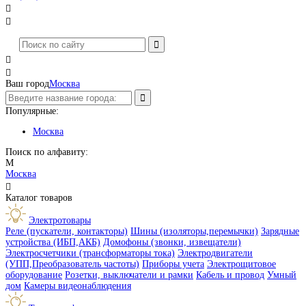




Ваш город
Москва
Популярные:
Москва
Поиск по алфавиту:
М
Москва

Каталог товаров
Электротовары
Реле (пускатели, контакторы)
Шины (изоляторы,перемычки)
Зарядные
устройства (ИБП,АКБ)
Домофоны (звонки, извещатели)
Электросчетчики (трансформаторы тока)
Электродвигатели
(УПП,Преобразователь частоты)
Приборы учета
Электрощитовое
оборудование
Розетки, выключатели и рамки
Кабель и провод
Умный
дом
Камеры видеонаблюдения