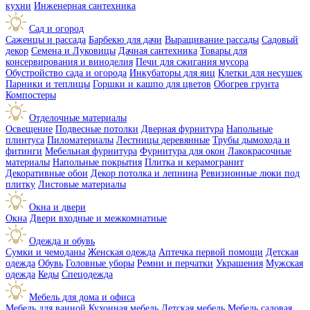
кухни
Инженерная сантехника
Сад и огород
Саженцы и рассада
Барбекю для дачи
Выращивание рассады
Садовый
декор
Семена и Луковицы
Дачная сантехника
Товары для
консервирования и виноделия
Печи для сжигания мусора
Обустройство сада и огорода
Инкубаторы для яиц
Клетки для несушек
Парники и теплицы
Горшки и кашпо для цветов
Обогрев грунта
Компостеры
Отделочные материалы
Освещение
Подвесные потолки
Дверная фурнитура
Напольные
плинтуса
Пиломатериалы
Лестницы деревянные
Трубы дымохода и
фитинги
Мебельная фурнитура
Фурнитура для окон
Лакокрасочные
материалы
Напольные покрытия
Плитка и керамогранит
Декоративные обои
Декор потолка и лепнина
Ревизионные люки под
плитку
Листовые материалы
Окна и двери
Окна
Двери входные и межкомнатные
Одежда и обувь
Сумки и чемоданы
Женская одежда
Аптечка первой помощи
Детская
одежда
Обувь
Головные уборы
Ремни и перчатки
Украшения
Мужская
одежда
Кеды
Спецодежда
Мебель для дома и офиса
Мебель для ванной
Кухонная мебель
Детская мебель
Мебель садовая