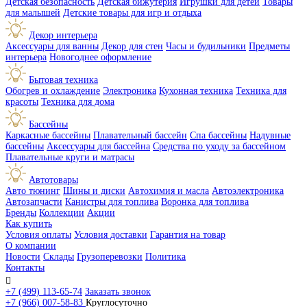
Детская безопасность
Детская бижутерия
Игрушки для детей
Товары
для малышей
Детские товары для игр и отдыха
Декор интерьера
Аксессуары для ванны
Декор для стен
Часы и будильники
Предметы
интерьера
Новогоднее оформление
Бытовая техника
Обогрев и охлаждение
Электроника
Кухонная техника
Техника для
красоты
Техника для дома
Бассейны
Каркасные бассейны
Плавательный бассейн
Спа бассейны
Надувные
бассейны
Аксессуары для бассейна
Средства по уходу за бассейном
Плавательные круги и матрасы
Автотовары
Авто тюнинг
Шины и диски
Автохимия и масла
Автоэлектроника
Автозапчасти
Канистры для топлива
Воронка для топлива
Бренды
Коллекции
Акции
Как купить
Условия оплаты
Условия доставки
Гарантия на товар
О компании
Новости
Склады
Грузоперевозки
Политика
Контакты

+7 (499) 113-65-74
Заказать звонок
+7 (966) 007-58-83
Круглосуточно