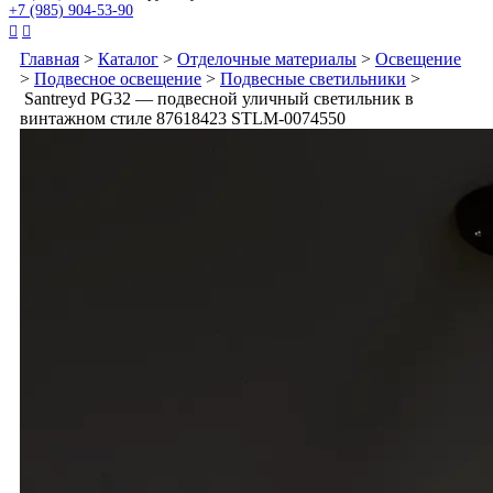
+7 (985) 904-53-90


Главная
>
Каталог
>
Отделочные материалы
>
Освещение
>
Подвесное освещение
>
Подвесные светильники
>
Santreyd PG32 — подвесной уличный светильник в
винтажном стиле 87618423 STLM-0074550