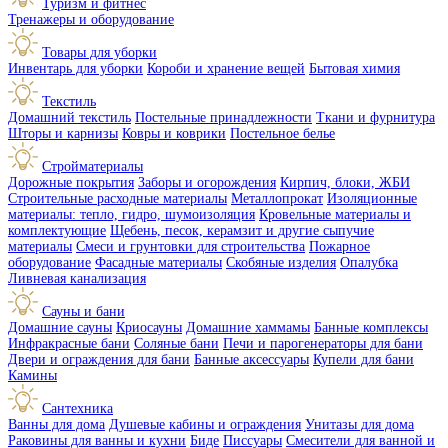
Туризм и фитнес
Тренажеры и оборудование
Товары для уборки
Инвентарь для уборки
Короби и хранение вещей
Бытовая химия
Текстиль
Домашний текстиль
Постельные принадлежности
Ткани и фурнитура
Шторы и карнизы
Ковры и коврики
Постельное белье
Стройматериалы
Дорожные покрытия
Заборы и огорождения
Кирпич, блоки, ЖБИ
Строительные расходные материалы
Металлопрокат
Изоляционные
материалы: тепло, гидро, шумоизоляция
Кровельные материалы и
комплектующие
Щебень, песок, керамзит и другие сыпучие
материалы
Смеси и грунтовки для строительства
Пожарное
оборудование
Фасадные материалы
Скобяные изделия
Опалубка
Ливневая канализация
Сауны и бани
Домашние сауны
Криосауны
Домашние хаммамы
Банные комплексы
Инфракрасные бани
Соляные бани
Печи и парогенераторы для бани
Двери и ограждения для бани
Банные аксессуары
Купели для бани
Камины
Сантехника
Ванны для дома
Душевые кабины и ограждения
Унитазы для дома
Раковины для ванны и кухни
Биде
Писсуары
Смесители для ванной и