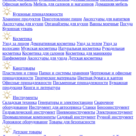
Офисная мебель
Мебель для салонов и магазинов
Домашняя мебель
Кухонные принадлежности
Хранение продуктов
Приготовление пищи
Аксессуары для напитков
Аксессуары для кухни
Органайзеры для кухни
Ванны моечные
Посуда
Кухонная утварь
Косметика
Уход за лицом
Декоративная косметика
Уход за телом
Уход за
волосами
Мужская косметика
Натуральная косметика
Рукодельная
косметика
Косметика для салонов
Косметика для маникюра
Парфюмерия
Аксессуары для ухода
Детская косметика
Канцтовары
Пластилин и глина
Папки и системы хранения
Чертежные и офисные
принадлежности
Творческие материалы
Цветная бумага и картон
Офисные принадлежности
Письменные принадлежности
Бумажная
продукция
Книги и литература
Инструменты
Складская техника
Генераторы и электростанции
Сварочное
оборудование
Инструмент для автосервиса
Станки
Бензоинструмент
Гидравлический инструмент
Пневмоинструменты
Электроинструмент
Промышленные компоненты
Садовый инструмент
Ручной инструмент
Дорожное оборудование
Товары для безопасности
Детские товары