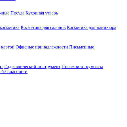
чные
Посуда
Кухонная утварь
 косметика
Косметика для салонов
Косметика для маникюра
 картон
Офисные принадлежности
Письменные
нт
Гидравлический инструмент
Пневмоинструменты
 безопасности