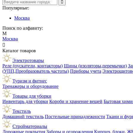
Популярные:
Москва
Поиск по алфавиту:
М
Москва

Каталог товаров
Электротовары
Реле (пускатели, контакторы)
Шины (изоляторы,перемычки)
За
(УПП,Преобразователь частоты)
Приборы учета
Электрощитов
Туризм и фитнес
Тренажеры и оборудование
Товары для уборки
Инвентарь для уборки
Короби и хранение вещей
Бытовая хими
Текстиль
Домашний текстиль
Постельные принадлежности
Ткани и фур
Стройматериалы
Дорожные покрытия
Заборы и огорождения
Кирпич, блоки, Ж