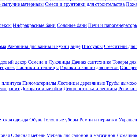
ие сыпучие материалы
Смеси и грунтовки для строительства
Пожа
лексы
Инфракрасные бани
Соляные бани
Печи и парогенераторы
ома
Раковины для ванны и кухни
Биде
Писсуары
Смесители для 
довый декор
Семена и Луковицы
Дачная сантехника
Товары для
несушек
Парники и теплицы
Горшки и кашпо для цветов
Обогрев
 плинтуса
Пиломатериалы
Лестницы деревянные
Трубы дымохо
амогранит
Декоративные обои
Декор потолка и лепнина
Ревизио
етская одежда
Обувь
Головные уборы
Ремни и перчатки
Украшен
довая
Офисная мебель
Мебель для салонов и магазинов
Домашняя