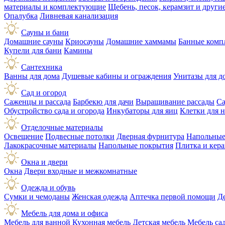
материалы и комплектующие
Щебень, песок, керамзит и друг
Опалубка
Ливневая канализация
Сауны и бани
Домашние сауны
Криосауны
Домашние хаммамы
Банные комп
Купели для бани
Камины
Сантехника
Ванны для дома
Душевые кабины и ограждения
Унитазы для д
Сад и огород
Саженцы и рассада
Барбекю для дачи
Выращивание рассады
Са
Обустройство сада и огорода
Инкубаторы для яиц
Клетки для 
Отделочные материалы
Освещение
Подвесные потолки
Дверная фурнитура
Напольные
Лакокрасочные материалы
Напольные покрытия
Плитка и кер
Окна и двери
Окна
Двери входные и межкомнатные
Одежда и обувь
Сумки и чемоданы
Женская одежда
Аптечка первой помощи
Д
Мебель для дома и офиса
Мебель для ванной
Кухонная мебель
Детская мебель
Мебель са