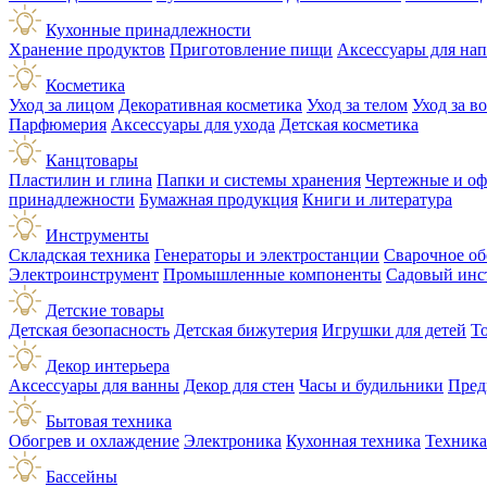
Кухонные принадлежности
Хранение продуктов
Приготовление пищи
Аксессуары для на
Косметика
Уход за лицом
Декоративная косметика
Уход за телом
Уход за в
Парфюмерия
Аксессуары для ухода
Детская косметика
Канцтовары
Пластилин и глина
Папки и системы хранения
Чертежные и о
принадлежности
Бумажная продукция
Книги и литература
Инструменты
Складская техника
Генераторы и электростанции
Сварочное об
Электроинструмент
Промышленные компоненты
Садовый инс
Детские товары
Детская безопасность
Детская бижутерия
Игрушки для детей
Т
Декор интерьера
Аксессуары для ванны
Декор для стен
Часы и будильники
Пред
Бытовая техника
Обогрев и охлаждение
Электроника
Кухонная техника
Техника
Бассейны