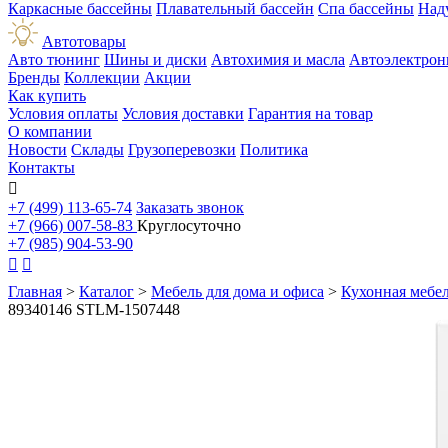
Каркасные бассейны
Плавательный бассейн
Спа бассейны
Над
Автотовары
Авто тюнинг
Шины и диски
Автохимия и масла
Автоэлектрон
Бренды
Коллекции
Акции
Как купить
Условия оплаты
Условия доставки
Гарантия на товар
О компании
Новости
Склады
Грузоперевозки
Политика
Контакты

+7 (499) 113-65-74
Заказать звонок
+7 (966) 007-58-83
Круглосуточно
+7 (985) 904-53-90


Главная
>
Каталог
>
Мебель для дома и офиса
>
Кухонная мебе
89340146 STLM-1507448