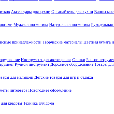
питков
Аксессуары для кухни
Органайзеры для кухни
Ванны мое
олосами
Мужская косметика
Натуральная косметика
Рукодельная
фисные принадлежности
Творческие материалы
Цветная бумага и
орудование
Инструмент для автосервиса
Станки
Бензоинструме
трумент
Ручной инструмент
Дорожное оборудование
Товары для
овары для малышей
Детские товары для игр и отдыха
меты интерьера
Новогоднее оформление
 для красоты
Техника для дома