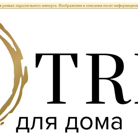
 рамках параллельного импорта. Изображения и описания носят информацион