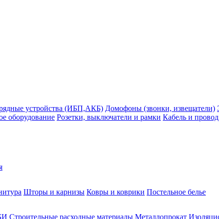
рядные устройства (ИБП,АКБ)
Домофоны (звонки, извещатели)
ое оборудование
Розетки, выключатели и рамки
Кабель и провод
я
нитура
Шторы и карнизы
Ковры и коврики
Постельное белье
БИ
Строительные расходные материалы
Металлопрокат
Изоляцио