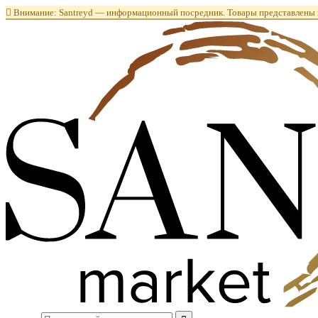

Внимание: Santreyd — информационный посредник. Товары представлены в